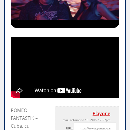
ROMEO
Playone
FANTASTIK –
mar, octombrie 15, 2019 12:57pm
Cuba, cu
URL: