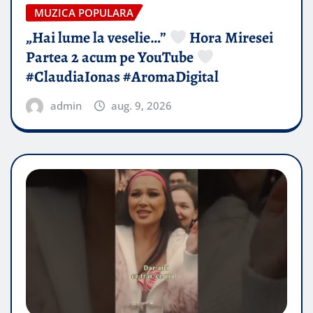
MUZICA POPULARA
„Hai lume la veselie…”
Hora Miresei
Partea 2 acum pe YouTube
#ClaudiaIonas #AromaDigital
admin
aug. 9, 2026