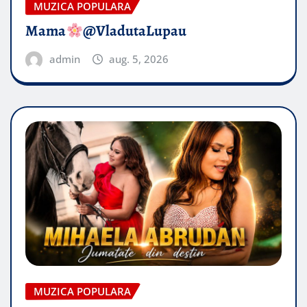
MUZICA POPULARA
Mama
@VladutaLupau
admin
aug. 5, 2026
MUZICA POPULARA