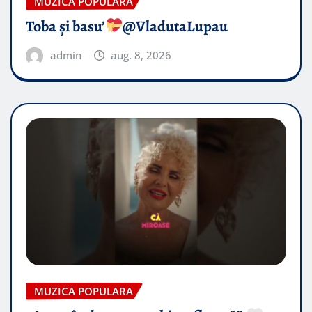
MUZICA POPULARA
Toba și basu’
@VladutaLupau
admin
aug. 8, 2026
MUZICA POPULARA