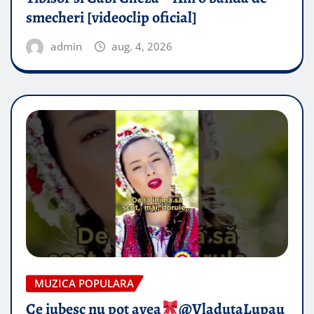
smecheri [videoclip oficial]
admin
aug. 4, 2026
MUZICA POPULARA
Ce iubesc nu pot avea
​@VladutaLupau