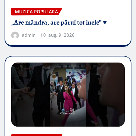
MUZICA POPULARA
„Are mândra, are părul tot inele” ♥️
admin
aug. 9, 2026