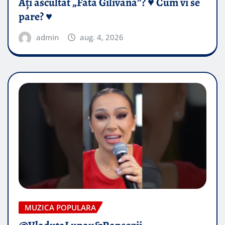
Ați ascultat „Fata Gilivană”? ♥️ Cum vi se
pare? ♥️
admin
aug. 4, 2026
MUZICA POPULARA