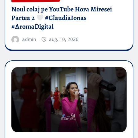
Noul colaj pe YouTube Hora Miresei
Partea 2
#ClaudiaIonas
#AromaDigital
admin
aug. 10, 2026