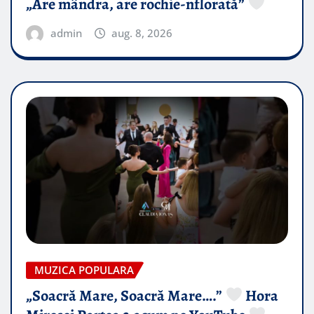
„Are mândra, are rochie-nflorată”
admin
aug. 8, 2026
MUZICA POPULARA
„Soacră Mare, Soacră Mare….”
Hora