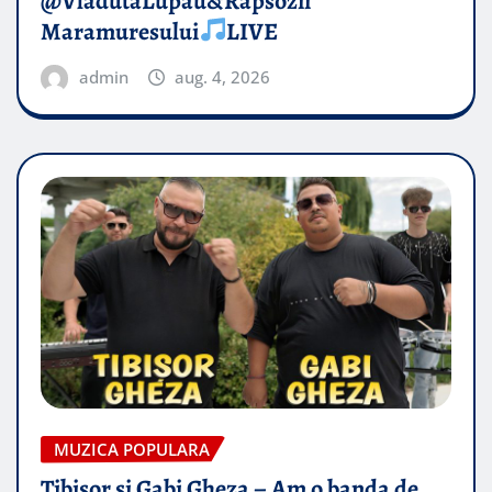
@VladutaLupau&Rapsozii
Maramuresului
LIVE
admin
aug. 4, 2026
MUZICA POPULARA
Tibisor si Gabi Gheza – Am o banda de