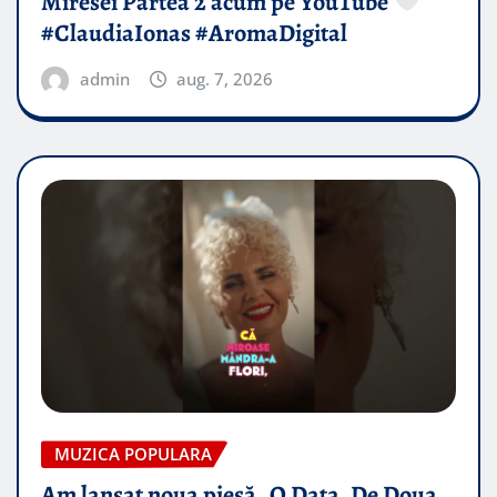
Miresei Partea 2 acum pe YouTube
#ClaudiaIonas #AromaDigital
admin
aug. 7, 2026
MUZICA POPULARA
Am lansat noua piesă „O Data, De Doua