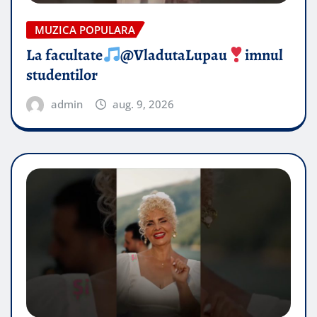
MUZICA POPULARA
La facultate
@VladutaLupau
imnul
studentilor
admin
aug. 9, 2026