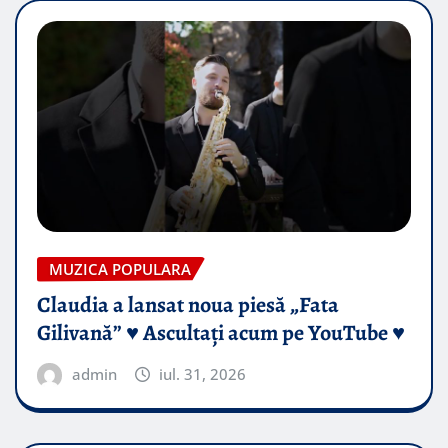
MUZICA POPULARA
Claudia a lansat noua piesă „Fata
Gilivană” ♥️ Ascultați acum pe YouTube ♥️
admin
iul. 31, 2026