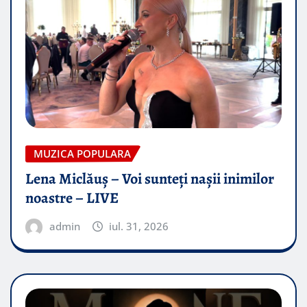
MUZICA POPULARA
Lena Miclăuș – Voi sunteți nașii inimilor
noastre – LIVE
admin
iul. 31, 2026