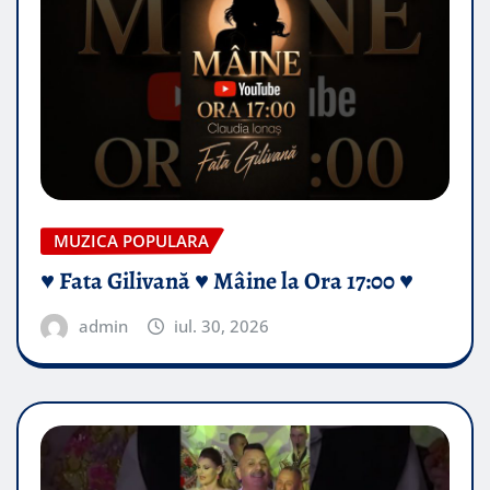
MUZICA POPULARA
♥️ Fata Gilivană ♥️ Mâine la Ora 17:00 ♥️
admin
iul. 30, 2026