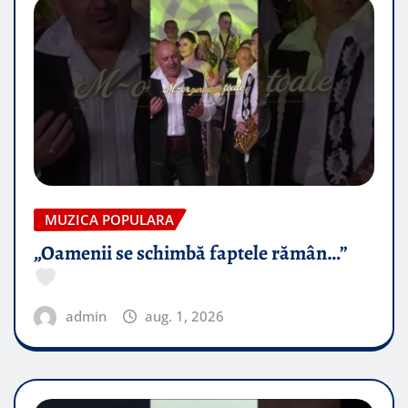
MUZICA POPULARA
„Oamenii se schimbă faptele rămân…”
admin
aug. 1, 2026