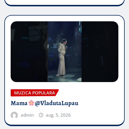
MUZICA POPULARA
Mama
@VladutaLupau
admin
aug. 5, 2026