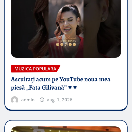
MUZICA POPULARA
Ascultați acum pe YouTube noua mea
piesă „Fata Gilivană” ♥️ ♥️
admin
aug. 1, 2026