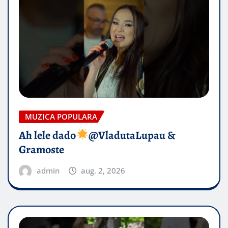
MUZICA POPULARA
Ah lele dado​
@VladutaLupau &
Gramoste
admin
aug. 2, 2026