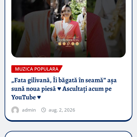
MUZICA POPULARA
„Fata gilivană, Îi băgată în seamă” așa
sună noua piesă ♥️ Ascultați acum pe
YouTube ♥️
admin
aug. 2, 2026