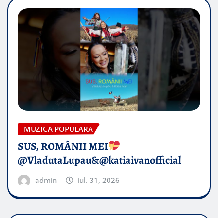
MUZICA POPULARA
SUS, ROMÂNII MEI
@VladutaLupau&@katiaivanofficial
admin
iul. 31, 2026