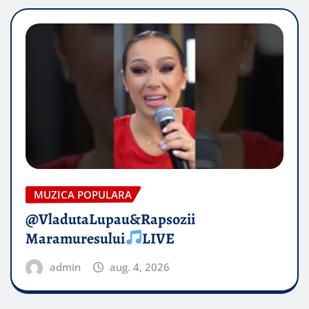
MUZICA POPULARA
@VladutaLupau&Rapsozii
Maramuresului
LIVE
admin
aug. 4, 2026