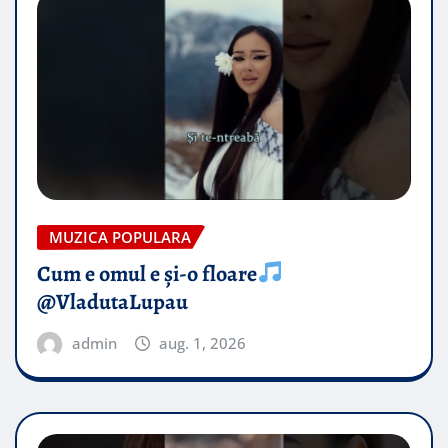
MUZICA POPULARA
Cum e omul e și-o floare
@VladutaLupau
admin
aug. 1, 2026