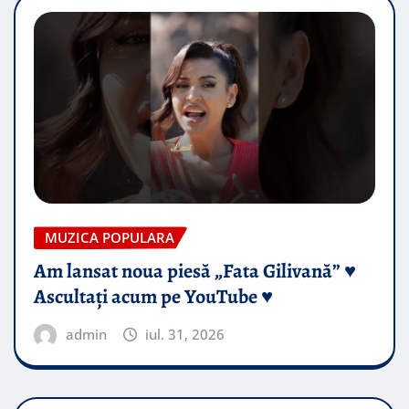
MUZICA POPULARA
Am lansat noua piesă „Fata Gilivană” ♥️
Ascultați acum pe YouTube ♥️
admin
iul. 31, 2026