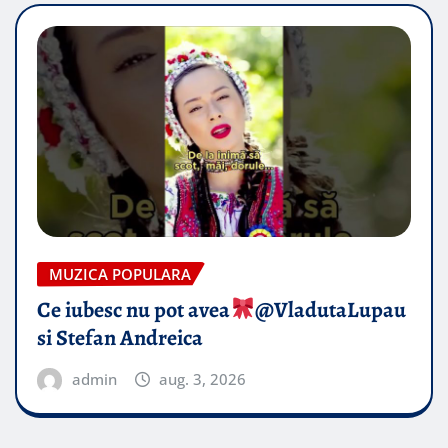
MUZICA POPULARA
Ce iubesc nu pot avea
​@VladutaLupau
si Stefan Andreica
admin
aug. 3, 2026