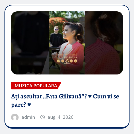
MUZICA POPULARA
Ați ascultat „Fata Gilivană”? ♥️ Cum vi se
pare? ♥️
admin
aug. 4, 2026