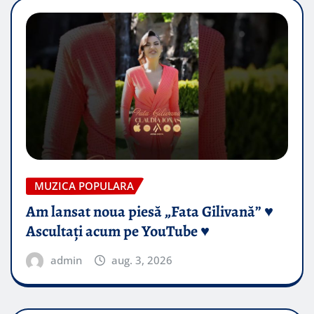
MUZICA POPULARA
Am lansat noua piesă „Fata Gilivană” ♥️
Ascultați acum pe YouTube ♥️
admin
aug. 3, 2026