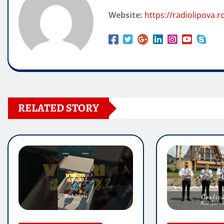
Website:
https://radiolipova.r
RELATED STORY