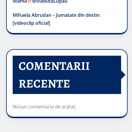
Mama
@VladutaLupau
Mihaela Abrudan – Jumatate din destin
[videoclip oficial]
COMENTARII
RECENTE
Niciun comentariu de arătat.