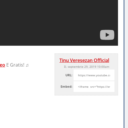
Tinu Veresezan Official
deo
E Gratis! ♫
D, septembrie 29, 2019 10:00am
URL:
Embed: