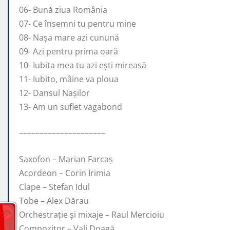
06- Bună ziua România
07- Ce însemni tu pentru mine
08- Nașa mare azi cunună
09- Azi pentru prima oară
10- Iubita mea tu azi ești mireasă
11- Iubito, mâine va ploua
12- Dansul Nașilor
13- Am un suflet vagabond
–––––––––––––––––––––
Saxofon – Marian Farcaș
Acordeon – Corin Irimia
Clape – Stefan Idul
Tobe – Alex Dărau
Orchestrație și mixaje – Raul Mercioiu
Compozitor – Vali Doagă