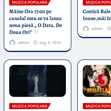
MUZICA POPULARA
MUZICA POP
Mâine Ora 17:00 pe
Costică Bale
canalul meu se va lansa
Ioane,măi I
noua piesă „ O Data, De
admin
Doua Ori”
admin
aug. 6, 2026
MUZICA POPULARA
MUZICA POP