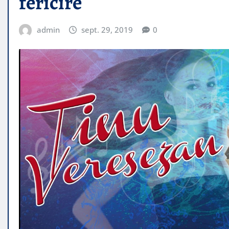
fericire
admin
sept. 29, 2019
0