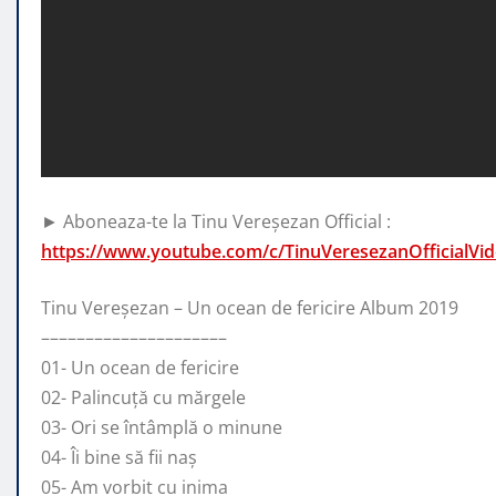
► Aboneaza-te la Tinu Vereșezan Official :
https://www.youtube.com/c/TinuVeresezanOfficialVi
Tinu Vereșezan – Un ocean
de fericire Album 2019
–––––––––––––––––––––
01- Un ocean de fericire
02- Palincuță cu mărgele
03- Ori se întâmplă o minune
04- Îi bine să fii naș
05- Am vorbit cu inima