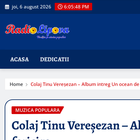
Skip
joi, 6 august 2026
6:05:50 PM
to
content
ACASA
DEDICATII
Home
Colaj Tinu Vereşezan – Album intreg Un ocean de 
MUZICA POPULARA
Colaj Tinu Vereşezan – A