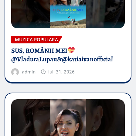
MUZICA POPULARA
SUS, ROMÂNII MEI
@VladutaLupau&@katiaivanofficial
admin
iul. 31, 2026