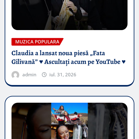
MUZICA POPULARA
Claudia a lansat noua piesă „Fata
Gilivană” ♥️ Ascultați acum pe YouTube ♥️
admin
iul. 31, 2026