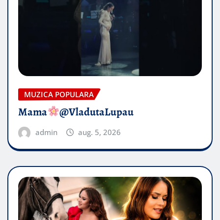
MUZICA POPULARA
Mama
@VladutaLupau
admin
aug. 5, 2026