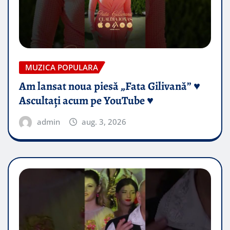
MUZICA POPULARA
Am lansat noua piesă „Fata Gilivană” ♥️
Ascultați acum pe YouTube ♥️
admin
aug. 3, 2026