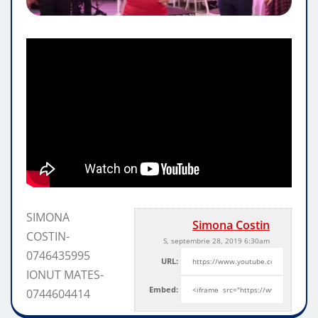
SIMONA
Simona Costin
COSTIN-
S, septembrie 28, 2019 6:30am
0746435995
URL:
IONUT MATES-
Embed:
0744604414