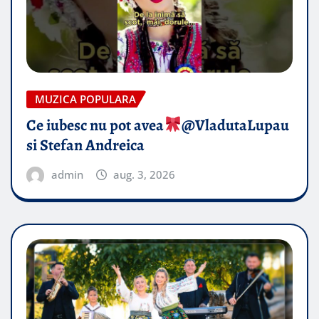
MUZICA POPULARA
Ce iubesc nu pot avea
​@VladutaLupau
si Stefan Andreica
admin
aug. 3, 2026