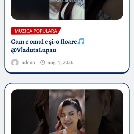
MUZICA POPULARA
Cum e omul e și-o floare
@VladutaLupau
admin
aug. 1, 2026