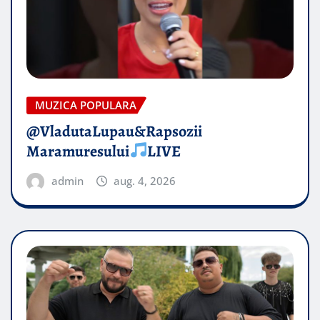
MUZICA POPULARA
@VladutaLupau&Rapsozii
Maramuresului
LIVE
admin
aug. 4, 2026