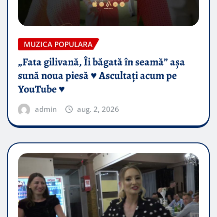
MUZICA POPULARA
„Fata gilivană, Îi băgată în seamă” așa
sună noua piesă ♥️ Ascultați acum pe
YouTube ♥️
admin
aug. 2, 2026