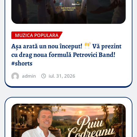
MUZICA POPULARA
Așa arată un nou început!
Vă prezint
cu drag noua formulă Petrovici Band!
#shorts
admin
iul. 31, 2026