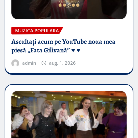
MUZICA POPULARA
Ascultați acum pe YouTube noua mea
piesă „Fata Gilivană” ♥️ ♥️
admin
aug. 1, 2026