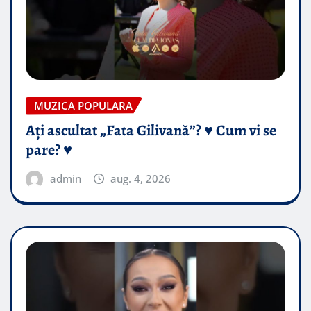
MUZICA POPULARA
Ați ascultat „Fata Gilivană”? ♥️ Cum vi se
pare? ♥️
admin
aug. 4, 2026