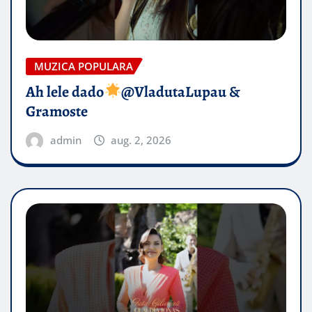
MUZICA POPULARA
Ah lele dado​
@VladutaLupau &
Gramoste
admin
aug. 2, 2026