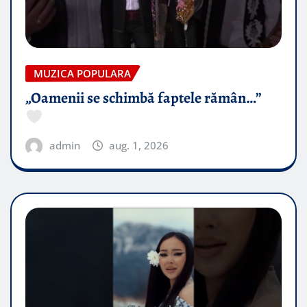
MUZICA POPULARA
„Oamenii se schimbă faptele rămân…”
admin
aug. 1, 2026