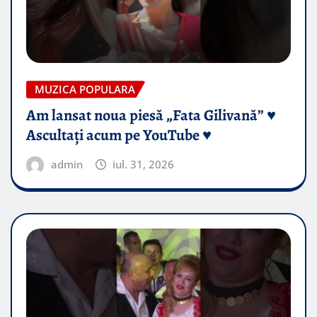
MUZICA POPULARA
Am lansat noua piesă „Fata Gilivană” ♥️
Ascultați acum pe YouTube ♥️
admin
iul. 31, 2026