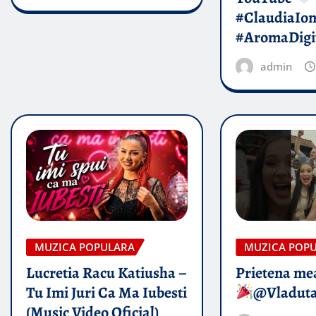
#ClaudiaIo
#AromaDigi
admin
MUZICA POPULARA
MUZICA POP
Lucretia Racu Katiusha –
Prietena mea
Tu Imi Juri Ca Ma Iubesti
@Vladut
(Music Video Oficial)