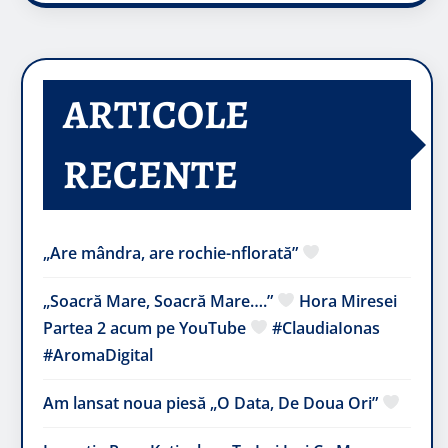
ARTICOLE
RECENTE
„Are mândra, are rochie-nflorată”
„Soacră Mare, Soacră Mare….”
Hora Miresei
Partea 2 acum pe YouTube
#ClaudiaIonas
#AromaDigital
Am lansat noua piesă „O Data, De Doua Ori”