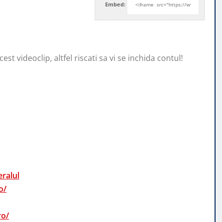
Embed:
st videoclip, altfel riscati sa vi se inchida contul!
a
ralul
o/
ro/