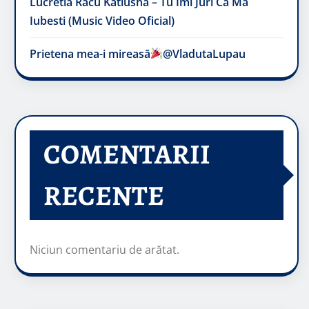
Lucretia Racu Katiusha – Tu Imi Juri Ca Ma
Iubesti (Music Video Oficial)
Prietena mea-i mireasă​
@VladutaLupau
COMENTARII
RECENTE
Niciun comentariu de arătat.