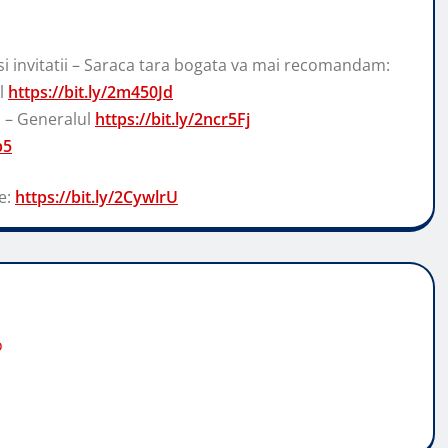
 si invitatii – Saraca tara bogata va mai recomandam:
ul
https://bit.ly/2m450Jd
s – Generalul
https://bit.ly/2ncr5Fj
p5
e:
https://bit.ly/2CywlrU
o