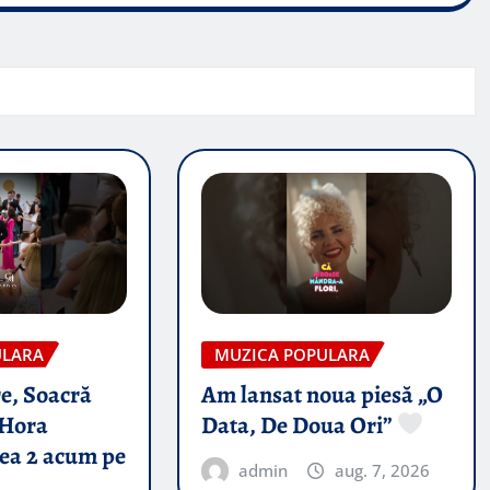
ULARA
MUZICA POPULARA
e, Soacră
Am lansat noua piesă „O
Hora
Data, De Doua Ori”
tea 2 acum pe
admin
aug. 7, 2026