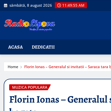
Skip
sâmbătă, 8 august 2026
11:49:56 AM
to
content
ACASA
DEDICATII
Home
Florin Ionas – Generalul si invitatii – Saraca tara
MUZICA POPULARA
Florin Ionas – Generalul s