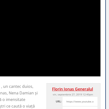
a , un cantec duios,
Florin Ionas Generalul
Ionas, Nena Damian și
vin, septembrie 27, 2019 12:40pm
tă o imensitate
URL:
ri ce caută o viață