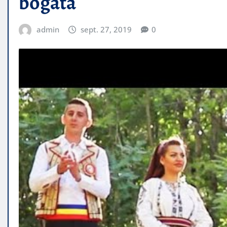
bogata
admin
sept. 27, 2019
0