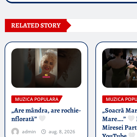
RELATED STORY
MUZICA POPULARA
MUZICA POP
„Are mândra, are rochie-
„Soacră Mar
nflorată”
Mare….”
Miresei Par
admin
aug. 8, 2026
YouTube