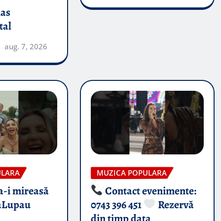
nas
tal
aug. 7, 2026
ULARA
MUZICA POPULARA
-i mireasă​
Contact evenimente:
aLupau
0743 396 451
Rezervă
din timp data