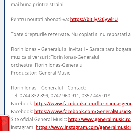
mai bună printre străini.
Pentru noutati abonati-va:
https://bit.ly/2CywlrU
Toate drepturile rezervate. Nu copiati si nu repostati ace
Florin Ionas – Generalul si invitatii – Saraca tara bogat
muzica si versuri :Florin Ionas-Generalul
orchestra: Florin Ionas-Generalul
Producator: General Music
Florin Ionas – Generalul – Contact:
Tel: 0744 832 899; 0747 960 911; 0357 445 018
Facebook:
https://www.facebook.com/florin.ionasgene
Facebook:
https://www.facebook.com/GeneralMusicR
Site oficial General Music:
http://www.generalmusic.ro
Instagram:
https://www.instagram.com/generalmusic