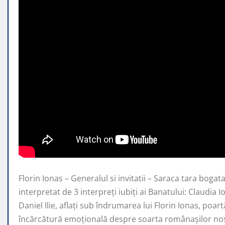
Florin Ionas – Generalul si invitatii – Saraca tara bogat
interpretat de 3 interpreți iubiți ai
Banatului: Claudia 
Daniel Ilie, aflați sub îndrumarea lui Florin Ionas, poar
încărcătură emoțională despre soarta românașilor noșt