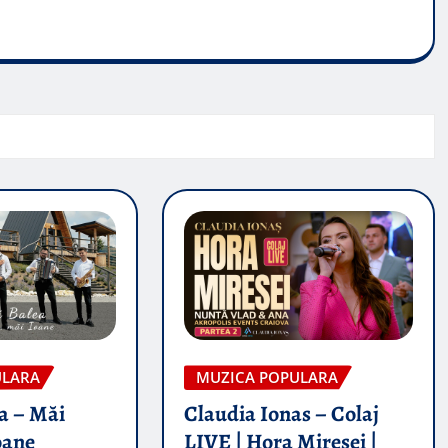
ULARA
MUZICA POPULARA
a – Măi
Claudia Ionas – Colaj
oane
LIVE | Hora Miresei |