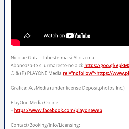
Nicolae Guta – Iubeste-ma si Alinta-ma
Aboneaza-te si urmareste-ne aici:
https://goo.gl/VpkM
© & (P) PLAYONE Media
rel=”nofollow”>https://www.p
Grafica: XcsMedia (under license Depositphotos Inc.)
PlayOne Media Online:
–
https://www.facebook.com/playoneweb
Contact/Booking/Info/Licensing: