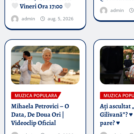
Vineri Ora 17:00
admin
admin
aug. 5, 2026
MUZICA POPULARA
MUZICA POP
Mihaela Petrovici – O
Ați ascultat 
Data, De Doua Ori |
Gilivană”? ♥️
Videoclip Oficial
pare? ♥️