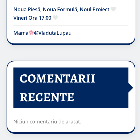
Noua Piesă, Noua Formulă, Noul Proiect
Vineri Ora 17:00
Mama
@VladutaLupau
COMENTARII
RECENTE
Niciun comentariu de arătat.