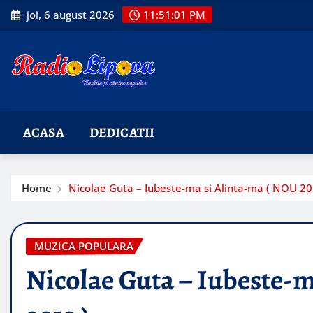
Skip
joi, 6 august 2026
11:51:02 PM
to
content
ACASA
DEDICATII
Home
Nicolae Guta – Iubeste-ma si Alinta-ma ( NOU 20
MUZICA POPULARA
Nicolae Guta – Iubeste-