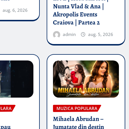
Nunta Vlad & Ana |
aug. 6, 2026
Akropolis Events
Craiova | Partea 2
admin
aug. 5, 2026
ULARA
MUZICA POPULARA
Mihaela Abrudan –
upau
Jumatate din destin