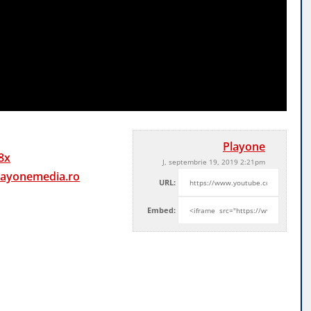
Playone
8x
J, septembrie 19, 2019 2:21pm
layonemedia.ro
URL:
Embed: