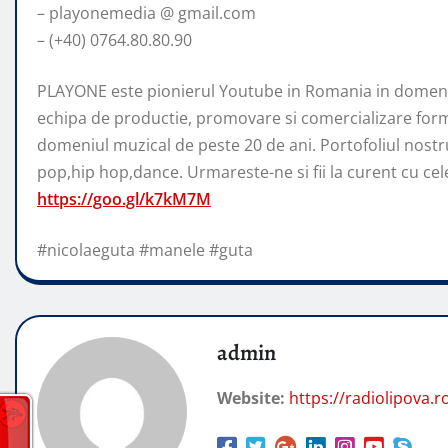
– playonemedia @ gmail.com
– (+40) 0764.80.80.90
PLAYONE este pionierul Youtube in Romania in domeniu
echipa de productie, promovare si comercializare form
domeniul muzical de peste 20 de ani. Portofoliul nostr
pop,hip hop,dance. Urmareste-ne si fii la curent cu cele 
https://goo.gl/k7kM7M
#nicolaeguta #manele #guta
admin
Website:
https://radiolipova.r