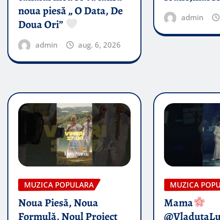
noua piesă „ O Data, De
admin
Doua Ori”
admin
aug. 6, 2026
MUZICA POPULARA
MUZICA POP
Noua Piesă, Noua
Mama
Formulă, Noul Proiect
@VladutaL