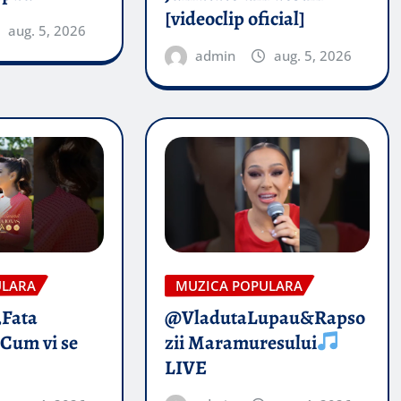
[videoclip oficial]
aug. 5, 2026
admin
aug. 5, 2026
ULARA
MUZICA POPULARA
„Fata
@VladutaLupau&Rapso
 Cum vi se
zii Maramuresului
LIVE