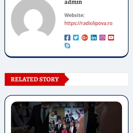
admin
Website:
https://radiolipova.ro
RELATED STORY