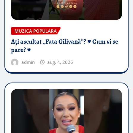
MUZICA POPULARA
Ați ascultat „Fata Gilivană”? ♥️ Cum vi se
pare? ♥️
admin
aug. 4, 2026