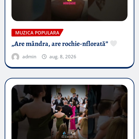
MUZICA POPULARA
„Are mândra, are rochie-nflorată”
admin
aug. 8, 2026