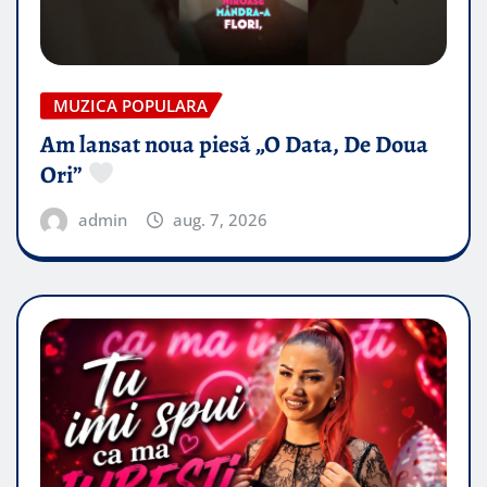
MUZICA POPULARA
Am lansat noua piesă „O Data, De Doua
Ori”
admin
aug. 7, 2026