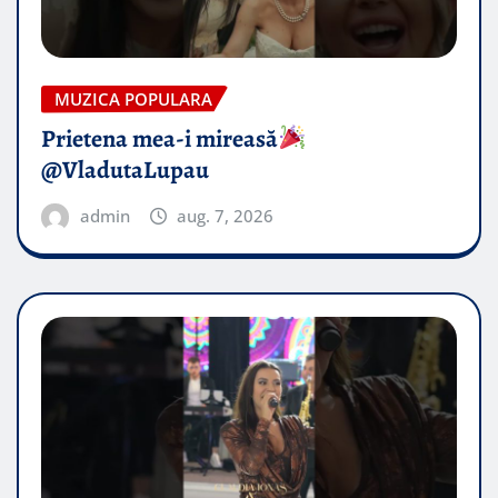
MUZICA POPULARA
Prietena mea-i mireasă​
@VladutaLupau
admin
aug. 7, 2026