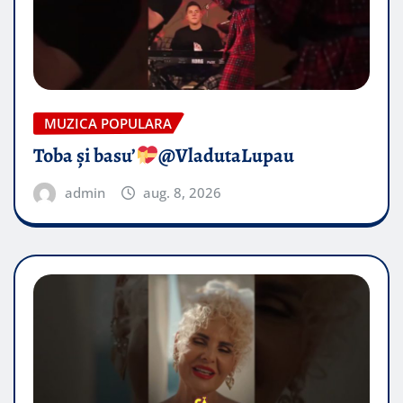
MUZICA POPULARA
Toba și basu’
@VladutaLupau
admin
aug. 8, 2026