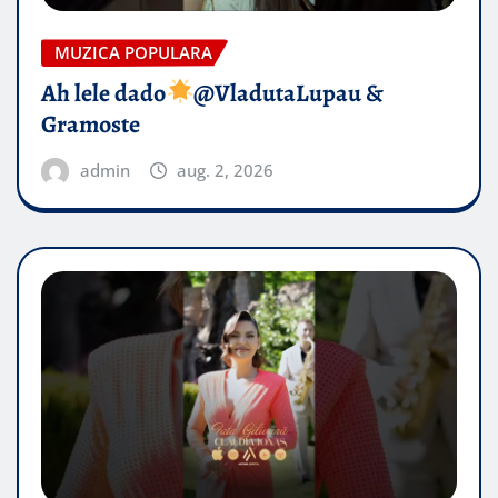
MUZICA POPULARA
Ah lele dado​
@VladutaLupau &
Gramoste
admin
aug. 2, 2026