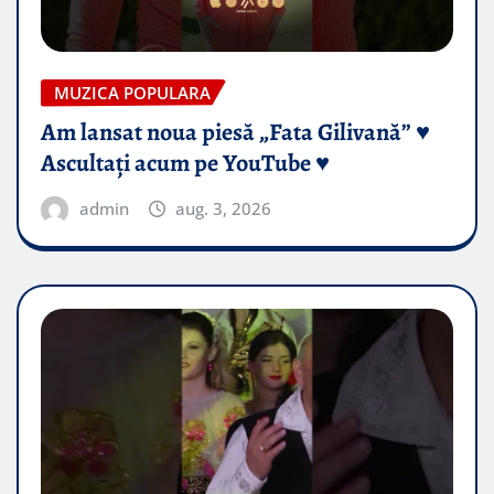
MUZICA POPULARA
Am lansat noua piesă „Fata Gilivană” ♥️
Ascultați acum pe YouTube ♥️
admin
aug. 3, 2026