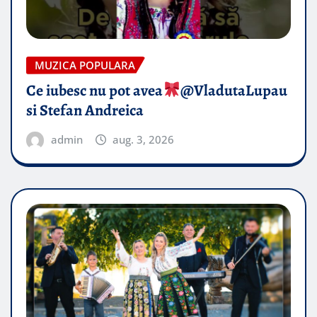
MUZICA POPULARA
Ce iubesc nu pot avea
​@VladutaLupau
si Stefan Andreica
admin
aug. 3, 2026