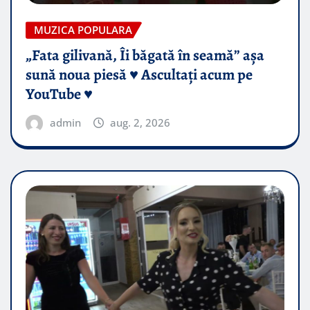
MUZICA POPULARA
„Fata gilivană, Îi băgată în seamă” așa
sună noua piesă ♥️ Ascultați acum pe
YouTube ♥️
admin
aug. 2, 2026