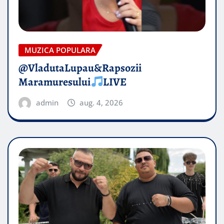
MUZICA POPULARA
@VladutaLupau&Rapsozii
Maramuresului
LIVE
admin
aug. 4, 2026