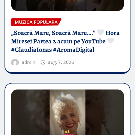
MUZICA POPULARA
„Soacră Mare, Soacră Mare….”
Hora
Miresei Partea 2 acum pe YouTube
#ClaudiaIonas #AromaDigital
admin
aug. 7, 2026