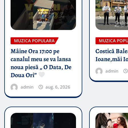
MUZICA POPULARA
MUZICA POP
Mâine Ora 17:00 pe
Costică Bale
canalul meu se va lansa
Ioane,măi I
noua piesă „ O Data, De
admin
Doua Ori”
admin
aug. 6, 2026