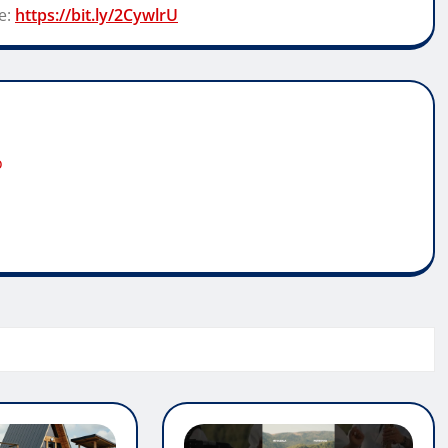
e:
https://bit.ly/2CywlrU
o