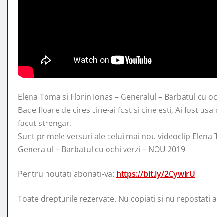
Elena Toma si Florin Ionas – Generalul – Barbatul cu o
Bade floare de cires cine-ai fost
si cine esti; Ai fost usa
facut strengar.
Sunt primele versuri ale celui mai nou videoclip Elena 
Generalul – Barbatul cu ochi verzi – NOU 2019
Pentru noutati abonati-va:
https://bit.ly/2CywlrU
Toate drepturile rezervate. Nu copiati si nu repostati ace