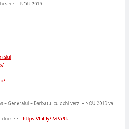
chi verzi – NOU 2019
ralul
o/
ro/
as – Generalul – Barbatul cu ochi verzi – NOU 2019 va
ci lume ? –
https://bit.ly/2ztVr9k