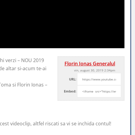
chi verzi – NOU 2019
Florin Ionas Generalul
 de altar si-acum te-ai
vin, august 30, 2019 2:34pm
URL:
Toma si Florin Ionas –
Embed:
st videoclip, altfel riscati sa vi se inchida contul!