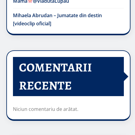
Mama
@VladutaLupau
Mihaela Abrudan – Jumatate din destin
[videoclip oficial]
COMENTARII
RECENTE
Niciun comentariu de arătat.