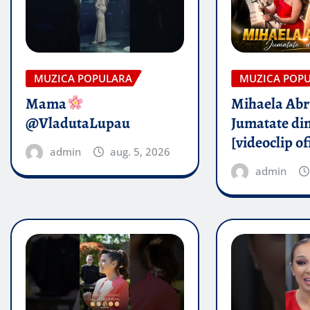
MUZICA POPULARA
MUZICA POP
Mama
Mihaela Ab
@VladutaLupau
Jumatate din
[videoclip of
admin
aug. 5, 2026
admin