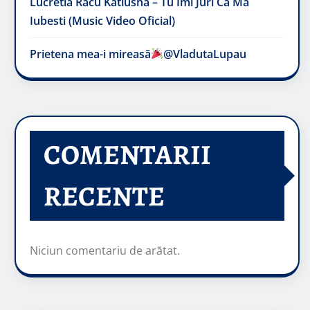
Lucretia Racu Katiusha – Tu Imi Juri Ca Ma
Iubesti (Music Video Oficial)
Prietena mea-i mireasă​
@VladutaLupau
COMENTARII
RECENTE
Niciun comentariu de arătat.