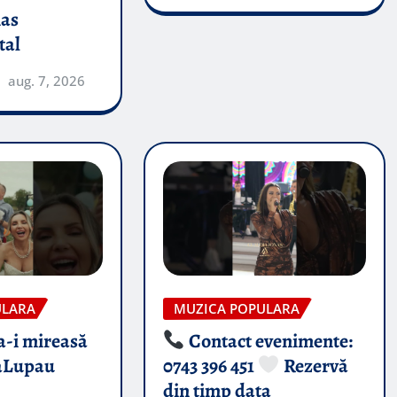
nas
tal
aug. 7, 2026
ULARA
MUZICA POPULARA
-i mireasă​
Contact evenimente:
aLupau
0743 396 451
Rezervă
din timp data