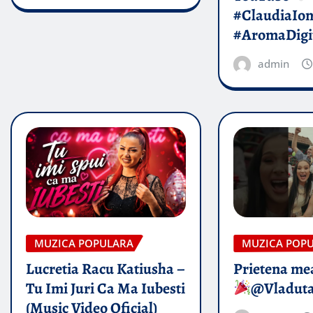
#ClaudiaIo
#AromaDigi
admin
MUZICA POPULARA
MUZICA POP
Lucretia Racu Katiusha –
Prietena mea
Tu Imi Juri Ca Ma Iubesti
@Vladut
(Music Video Oficial)