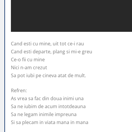
Cand esti cu mine, uit tot ce-i rau
Cand esti departe, plang si mi-e greu
Ce-o fii cu mine
Nici n-am crezut
Sa pot
iubi pe cineva atat de mult.
Refren:
As vrea sa fac din doua inimi una
Sa ne iubim de acum intotdeauna
Sa ne legam inimile impreuna
Si sa plecam in viata mana in mana