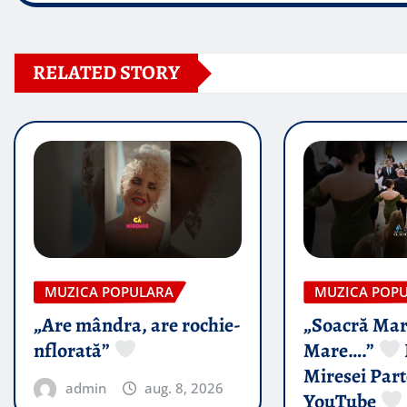
RELATED STORY
MUZICA POPULARA
MUZICA POP
„Are mândra, are rochie-
„Soacră Mar
nflorată”
Mare….”
Miresei Par
admin
aug. 8, 2026
YouTube