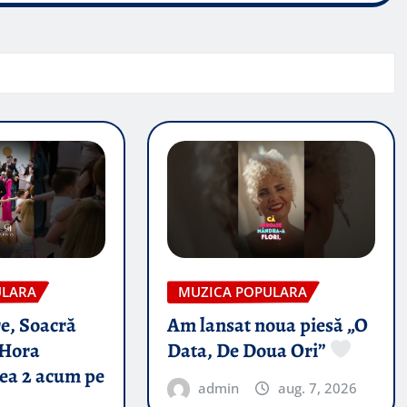
ULARA
MUZICA POPULARA
e, Soacră
Am lansat noua piesă „O
Hora
Data, De Doua Ori”
tea 2 acum pe
admin
aug. 7, 2026