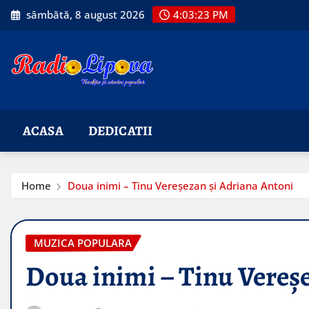
Skip
sâmbătă, 8 august 2026
4:03:24 PM
to
content
ACASA
DEDICATII
Home
Doua inimi – Tinu Vereşezan și Adriana Antoni
MUZICA POPULARA
Doua inimi – Tinu Vereş