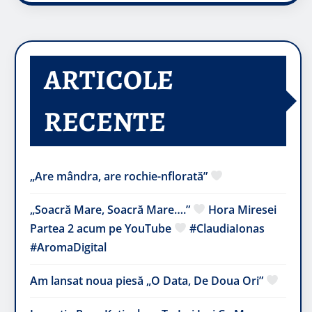
ARTICOLE
RECENTE
„Are mândra, are rochie-nflorată”
„Soacră Mare, Soacră Mare….”
Hora Miresei
Partea 2 acum pe YouTube
#ClaudiaIonas
#AromaDigital
Am lansat noua piesă „O Data, De Doua Ori”