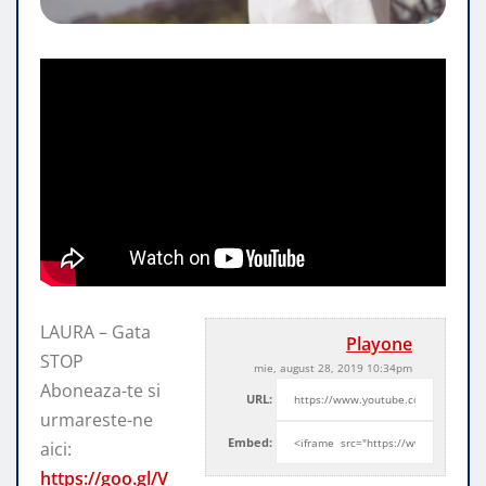
LAURA – Gata
Playone
STOP
mie, august 28, 2019 10:34pm
Aboneaza-te si
URL:
urmareste-ne
Embed:
aici:
https://goo.gl/V