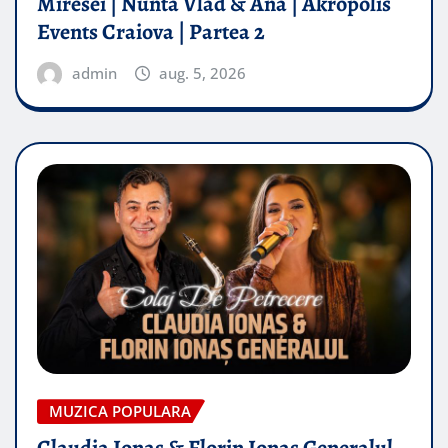
Miresei | Nunta Vlad & Ana | Akropolis
Events Craiova | Partea 2
admin
aug. 5, 2026
MUZICA POPULARA
Claudia Ionas & Florin Ionas Generalul –