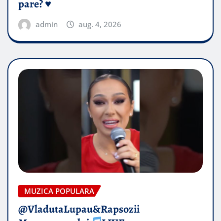
pare? ♥️
admin
aug. 4, 2026
MUZICA POPULARA
@VladutaLupau&Rapsozii