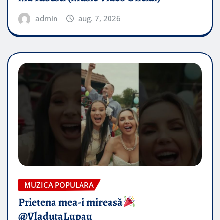
admin
aug. 7, 2026
MUZICA POPULARA
Prietena mea-i mireasă​
@VladutaLupau