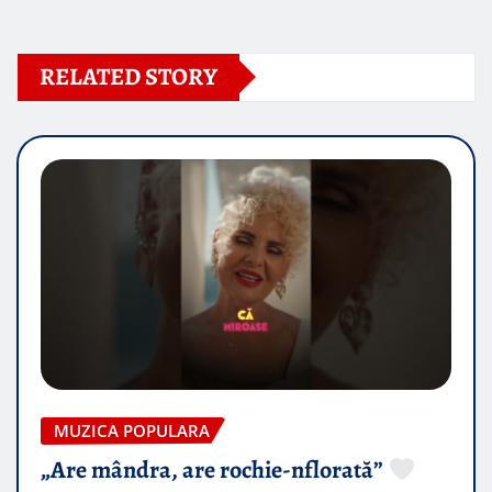
RELATED STORY
MUZICA POPULARA
„Are mândra, are rochie-nflorată”