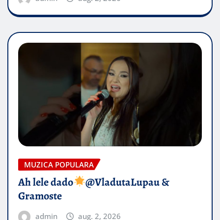
MUZICA POPULARA
Ah lele dado​
@VladutaLupau &
Gramoste
admin
aug. 2, 2026