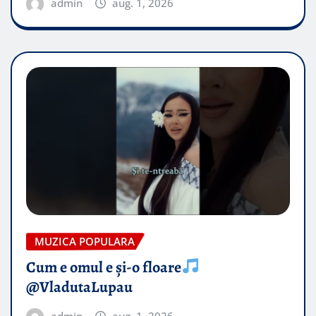
admin
aug. 1, 2026
MUZICA POPULARA
Cum e omul e și-o floare
@VladutaLupau
admin
aug. 1, 2026