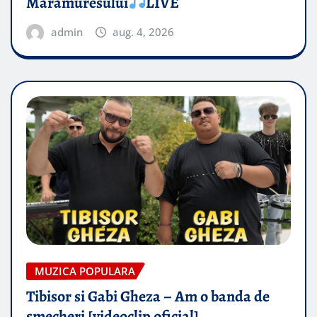
Maramuresului
LIVE
admin
aug. 4, 2026
MUZICA POPULARA
Tibisor si Gabi Gheza – Am o banda de
smecheri [videoclip oficial]