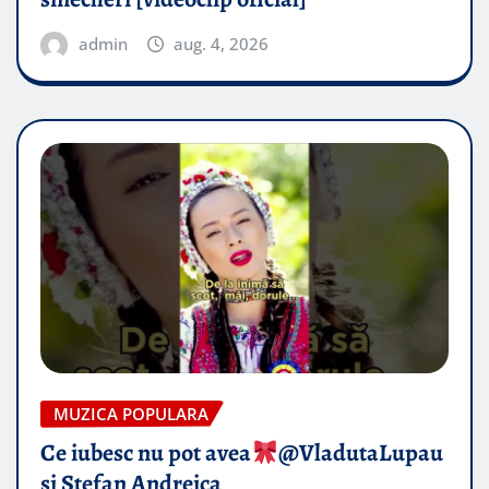
admin
aug. 4, 2026
MUZICA POPULARA
Ce iubesc nu pot avea
​@VladutaLupau
si Stefan Andreica