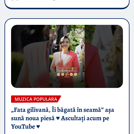
MUZICA POPULARA
„Fata gilivană, Îi băgată în seamă” așa
sună noua piesă ♥️ Ascultați acum pe
YouTube ♥️