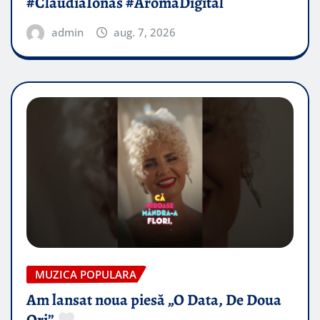
#ClaudiaIonas #AromaDigital
admin
aug. 7, 2026
MUZICA POPULARA
Am lansat noua piesă „O Data, De Doua