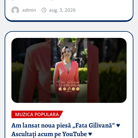
admin
aug. 3, 2026
MUZICA POPULARA
Am lansat noua piesă „Fata Gilivană” ♥️
Ascultați acum pe YouTube ♥️