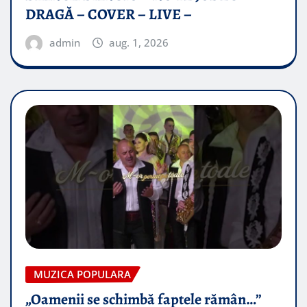
DRAGĂ – COVER – LIVE –
admin
aug. 1, 2026
MUZICA POPULARA
„Oamenii se schimbă faptele rămân…”