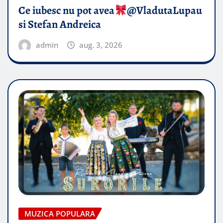
Ce iubesc nu pot avea
​@VladutaLupau
si Stefan Andreica
admin
aug. 3, 2026
MUZICA POPULARA