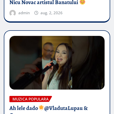
Nicu Novac artistul Banatului
admin
aug. 2, 2026
MUZICA POPULARA
Ah lele dado​
@VladutaLupau &