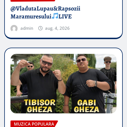
@VladutaLupau&Rapsozii
Maramuresului
LIVE
admin
aug. 4, 2026
MUZICA POPULARA