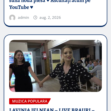
sună noua piesă ♥️ Ascultați acum pe
YouTube ♥️
admin
aug. 2, 2026
MUZICA POPULARA
LAVINIA JELNEAN – LIVE BRAURI –