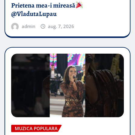
Prietena mea-i mireasă​
@VladutaLupau
admin
aug. 7, 2026
MUZICA POPULARA