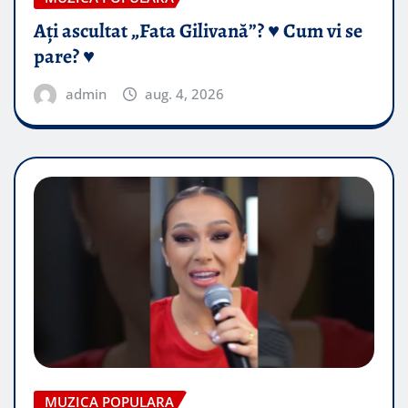
Ați ascultat „Fata Gilivană”? ♥️ Cum vi se
pare? ♥️
admin
aug. 4, 2026
MUZICA POPULARA