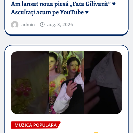
Am lansat noua piesă „Fata Gilivană” ♥️
Ascultați acum pe YouTube ♥️
admin
aug. 3, 2026
MUZICA POPULARA