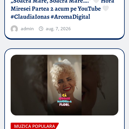
„Soacră Mare, Soacră Mare….”
Hora
Miresei Partea 2 acum pe YouTube
#ClaudiaIonas #AromaDigital
admin
aug. 7, 2026
MUZICA POPULARA