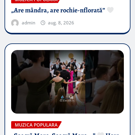
„Are mândra, are rochie-nflorată”
admin
aug. 8, 2026
MUZICA POPULARA