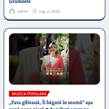
Gramoste
admin
aug. 2, 2026
MUZICA POPULARA
„Fata gilivană, Îi băgată în seamă” așa