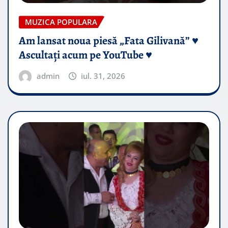
MUZICA POPULARA
Am lansat noua piesă „Fata Gilivană” ♥️
Ascultați acum pe YouTube ♥️
admin
iul. 31, 2026