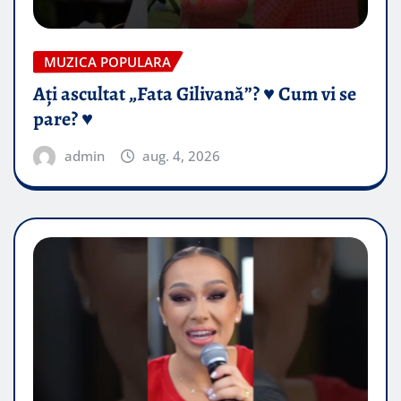
MUZICA POPULARA
Ați ascultat „Fata Gilivană”? ♥️ Cum vi se
pare? ♥️
admin
aug. 4, 2026