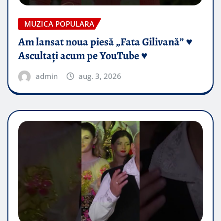
MUZICA POPULARA
Am lansat noua piesă „Fata Gilivană” ♥️
Ascultați acum pe YouTube ♥️
admin
aug. 3, 2026