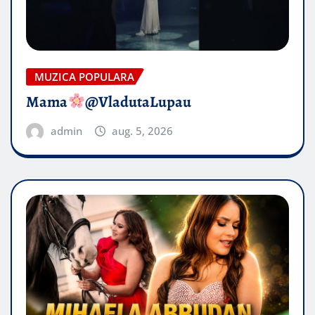
MUZICA POPULARA
Mama
@VladutaLupau
admin
aug. 5, 2026