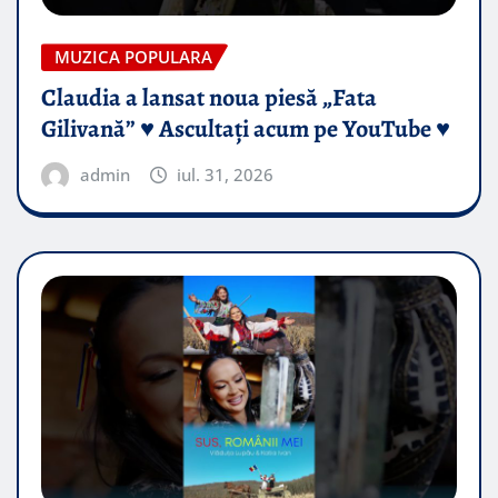
MUZICA POPULARA
Claudia a lansat noua piesă „Fata
Gilivană” ♥️ Ascultați acum pe YouTube ♥️
admin
iul. 31, 2026