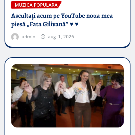
MUZICA POPULARA
Ascultați acum pe YouTube noua mea
piesă „Fata Gilivană” ♥️ ♥️
admin
aug. 1, 2026