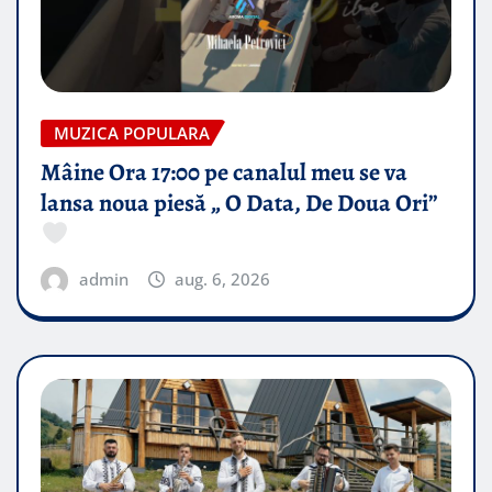
MUZICA POPULARA
Mâine Ora 17:00 pe canalul meu se va
lansa noua piesă „ O Data, De Doua Ori”
admin
aug. 6, 2026