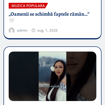
MUZICA POPULARA
„Oamenii se schimbă faptele rămân…”
admin
aug. 1, 2026