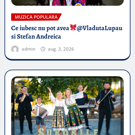
MUZICA POPULARA
Ce iubesc nu pot avea
​@VladutaLupau
si Stefan Andreica
admin
aug. 3, 2026