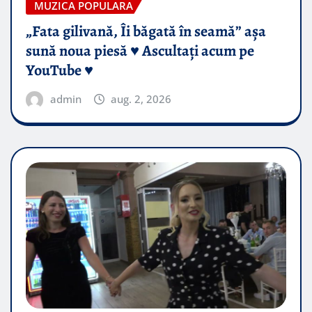
MUZICA POPULARA
„Fata gilivană, Îi băgată în seamă” așa
sună noua piesă ♥️ Ascultați acum pe
YouTube ♥️
admin
aug. 2, 2026