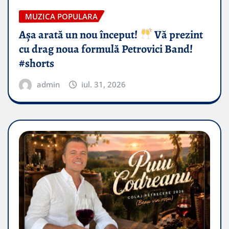
MUZICA POPULARA
Așa arată un nou început!
Vă prezint
cu drag noua formulă Petrovici Band!
#shorts
admin
iul. 31, 2026