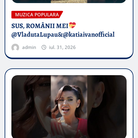
MUZICA POPULARA
SUS, ROMÂNII MEI
@VladutaLupau&@katiaivanofficial
admin
iul. 31, 2026