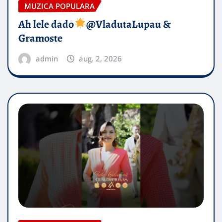
MUZICA POPULARA
Ah lele dado​
@VladutaLupau &
Gramoste
admin
aug. 2, 2026