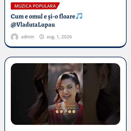
MUZICA POPULARA
Cum e omul e și-o floare
@VladutaLupau
admin
aug. 1, 2026