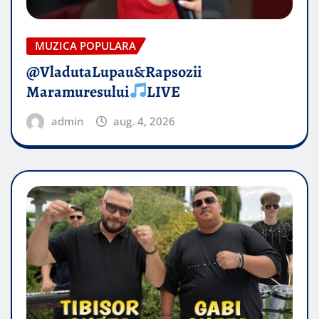
MUZICA POPULARA
@VladutaLupau&Rapsozii
Maramuresului
LIVE
admin
aug. 4, 2026