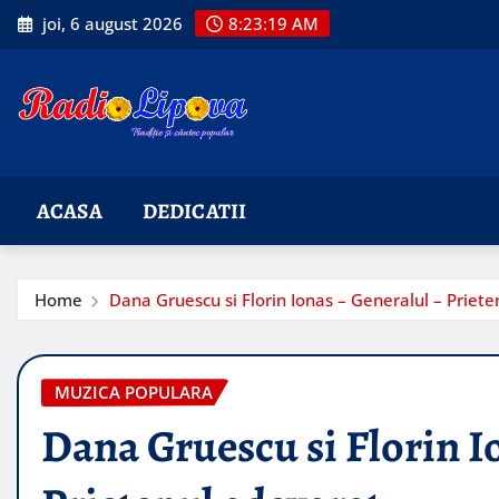
Skip
joi, 6 august 2026
8:23:20 AM
to
content
ACASA
DEDICATII
Home
Dana Gruescu si Florin Ionas – Generalul – Priet
MUZICA POPULARA
Dana Gruescu si Florin I