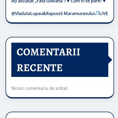
Ați ascultat „Fata Gilivană”? ♥️ Cum vi se pare? ♥️
@VladutaLupau&Rapsozii Maramuresului
LIVE
COMENTARII
RECENTE
Niciun comentariu de arătat.