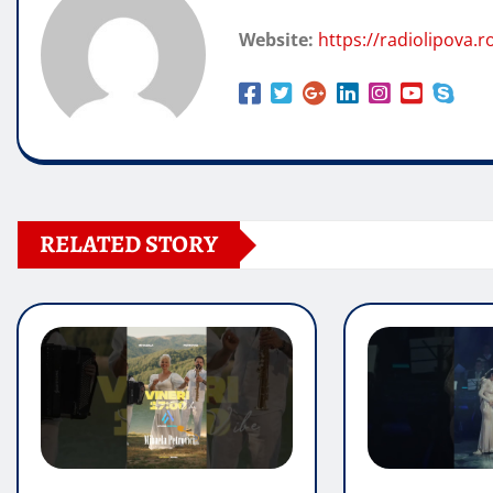
Website:
https://radiolipova.r
RELATED STORY