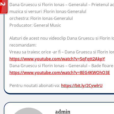
Dana Gruescu si Florin Ionas – Generalul – Prietenul a
muzica si versuri :Florin Ionas-Generalul
orchestra: Florin Ionas-Generalul
Producator: General Music
Alaturi de acest nou videoclip Dana Gruescu si Florin 
recomandam:
Vreau sa traiesc orice -ar fi – Dana Gruescu si Florin I
https://www.youtube.com/watch?v=SqFqtt2AkpY
Dana Gruescu si Florin Ionas – Generalul – Bade floare
https://www.youtube.com/watch?v=8EG4KWOhO3E
Pentru noutati abonati-va:
https://bit.ly/2CywlrU
admin