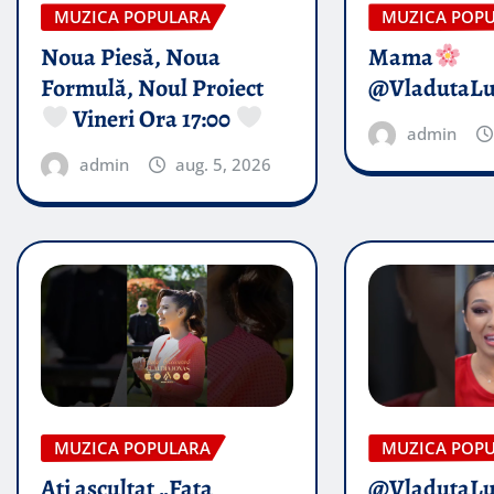
MUZICA POPULARA
MUZICA POP
Noua Piesă, Noua
Mama
Formulă, Noul Proiect
@VladutaL
Vineri Ora 17:00
admin
admin
aug. 5, 2026
MUZICA POPULARA
MUZICA POP
Ați ascultat „Fata
@VladutaL