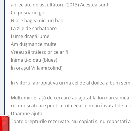
apreciate de ascultători. (2013) Acestea sunt:
Cu poșnariu gol
N-are bagea nici-un ban
La zile de sărbătoare
Lume dragă lume
Am dușmance multe
Vreau să trăiesc orice ar fi
Inima ți-o dau (blues)
În orașul Viflaim(colind)
În viitorul apropiat va urma cel de al doilea album se
Mulțumirile față de cei care au ajutat la formarea mea ca
recunoscătoare pentru tot ceea ce m-au învățat de-a l
Doamne-ajută!
Toate drepturile rezervate. Nu copiati si nu repostati ace