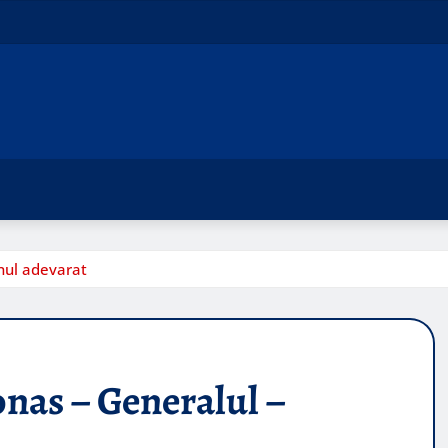
enul adevarat
onas – Generalul –