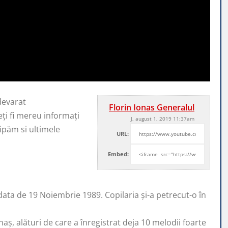
devarat
Florin Ionas Generalul
ți fi mereu informați
J, august 1, 2019 11:37am
ipăm si ultimele
URL:
Embed:
data de 19 Noiembrie 1989. Copilaria și-a petrecut-o în
ș, alături de care a înregistrat deja 10 melodii foarte