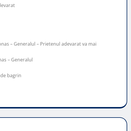
devarat
Ionas – Generalul – Prietenul adevarat va mai
onas – Generalul
 de bagrin