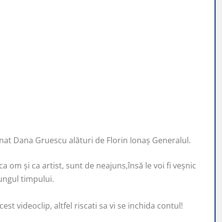
mnat Dana Gruescu alături de Florin Ionaș Generalul.
 om și ca artist, sunt de neajuns,însă le voi fi veșnic
ungul timpului.
st videoclip, altfel riscati sa vi se inchida contul!