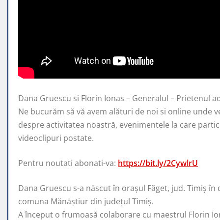
Dana Gruescu si Florin Ionas – Generalul – Prietenul a
Ne bucurăm să vă avem alături de noi si online
unde ve
despre activitatea noastră, evenimentele la care partic
videoclipuri postate.
Pentru noutati abonati-va:
https://bit.ly/2CywlrU
Dana Gruescu s-a născut în orașul Făget, jud. Timiș în 
comuna Mănăștiur din județul Timiș.
A început o frumoasă colaborare cu maestrul Florin Iona