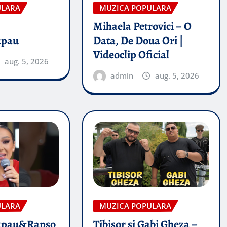
ULARA
MUZICA POPULARA
Mihaela Petrovici – O
upau
Data, De Doua Ori |
Videoclip Oficial
aug. 5, 2026
admin
aug. 5, 2026
ULARA
MUZICA POPULARA
upau&Rapso
Tibisor si Gabi Gheza –