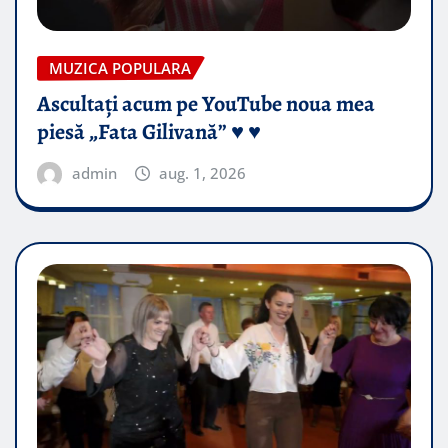
MUZICA POPULARA
Ascultați acum pe YouTube noua mea
piesă „Fata Gilivană” ♥️ ♥️
admin
aug. 1, 2026