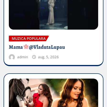
MUZICA POPULARA
Mama
@VladutaLupau
admin
aug. 5, 2026