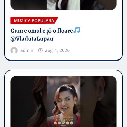
MUZICA POPULARA
Cum e omul e și-o floare
@VladutaLupau
admin
aug. 1, 2026