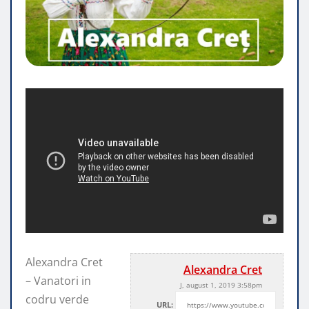
Alexandra Cret
Alexandra Cret
– Vanatori in
J, august 1, 2019 3:58pm
codru verde
URL: