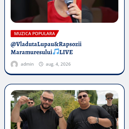
MUZICA POPULARA
@VladutaLupau&Rapsozii
Maramuresului
LIVE
admin
aug. 4, 2026