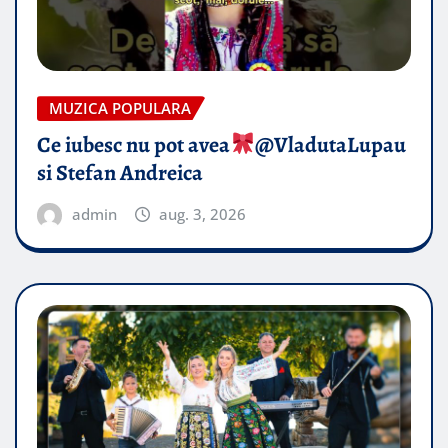
MUZICA POPULARA
Ce iubesc nu pot avea
​@VladutaLupau
si Stefan Andreica
admin
aug. 3, 2026