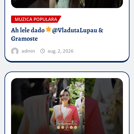
MUZICA POPULARA
Ah lele dado​
@VladutaLupau &
Gramoste
admin
aug. 2, 2026