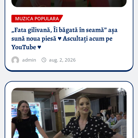
MUZICA POPULARA
„Fata gilivană, Îi băgată în seamă” așa
sună noua piesă ♥️ Ascultați acum pe
YouTube ♥️
admin
aug. 2, 2026