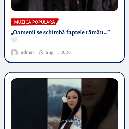
MUZICA POPULARA
„Oamenii se schimbă faptele rămân…”
admin
aug. 1, 2026