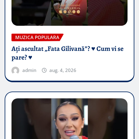
MUZICA POPULARA
Ați ascultat „Fata Gilivană”? ♥️ Cum vi se
pare? ♥️
admin
aug. 4, 2026