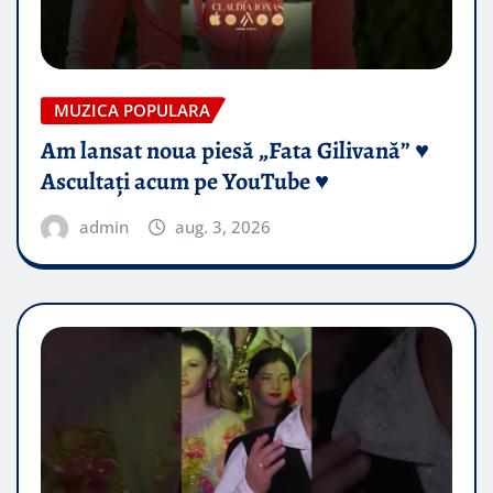
MUZICA POPULARA
Am lansat noua piesă „Fata Gilivană” ♥️
Ascultați acum pe YouTube ♥️
admin
aug. 3, 2026