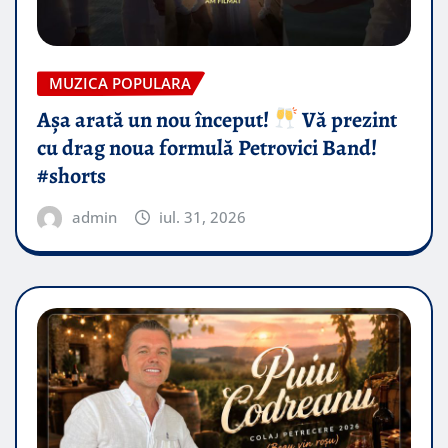
MUZICA POPULARA
Așa arată un nou început!
Vă prezint
cu drag noua formulă Petrovici Band!
#shorts
admin
iul. 31, 2026