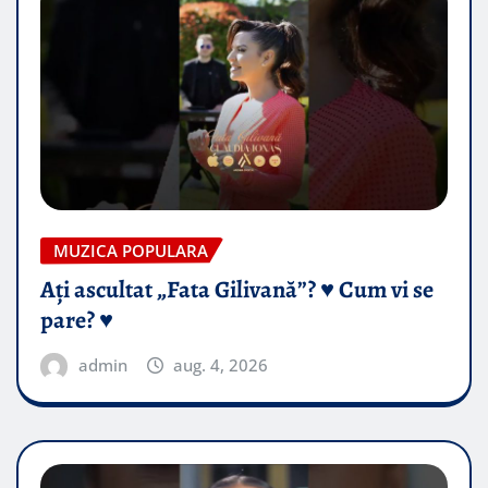
MUZICA POPULARA
Ați ascultat „Fata Gilivană”? ♥️ Cum vi se
pare? ♥️
admin
aug. 4, 2026