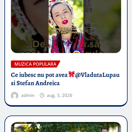
MUZICA POPULARA
Ce iubesc nu pot avea
​@VladutaLupau
si Stefan Andreica
admin
aug. 3, 2026