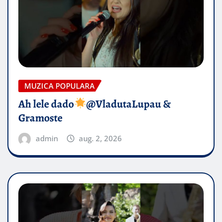
MUZICA POPULARA
Ah lele dado​
@VladutaLupau &
Gramoste
admin
aug. 2, 2026