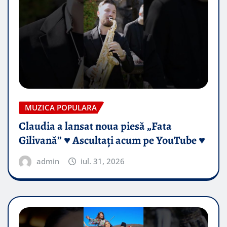
MUZICA POPULARA
Claudia a lansat noua piesă „Fata
Gilivană” ♥️ Ascultați acum pe YouTube ♥️
admin
iul. 31, 2026