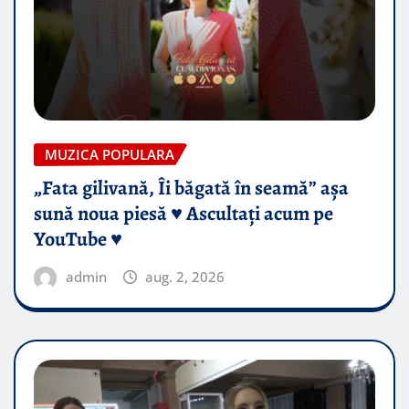
MUZICA POPULARA
„Fata gilivană, Îi băgată în seamă” așa
sună noua piesă ♥️ Ascultați acum pe
YouTube ♥️
admin
aug. 2, 2026