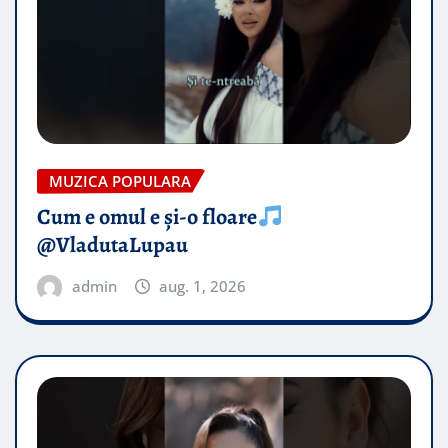
MUZICA POPULARA
Cum e omul e și-o floare
@VladutaLupau
admin
aug. 1, 2026