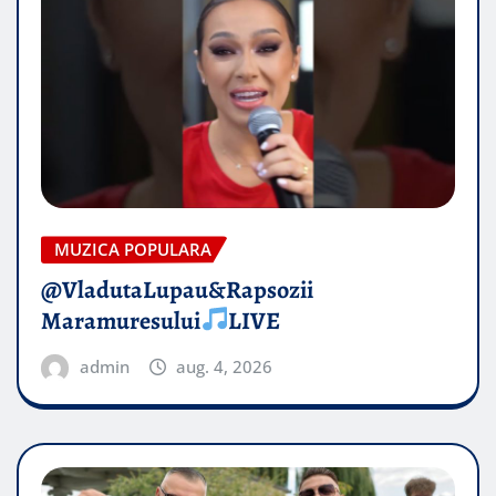
MUZICA POPULARA
@VladutaLupau&Rapsozii
Maramuresului
LIVE
admin
aug. 4, 2026