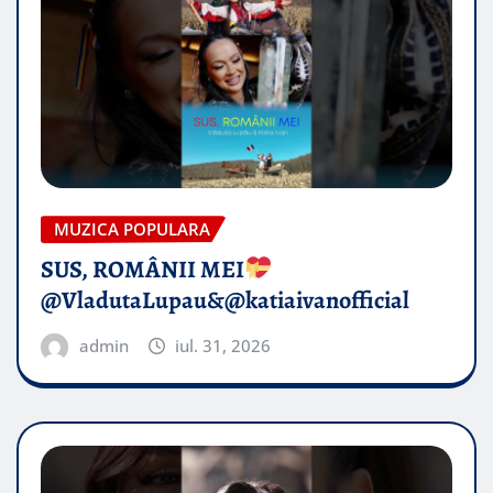
MUZICA POPULARA
SUS, ROMÂNII MEI
@VladutaLupau&@katiaivanofficial
admin
iul. 31, 2026