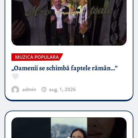
MUZICA POPULARA
„Oamenii se schimbă faptele rămân…”
admin
aug. 1, 2026