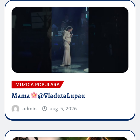
MUZICA POPULARA
Mama
@VladutaLupau
admin
aug. 5, 2026