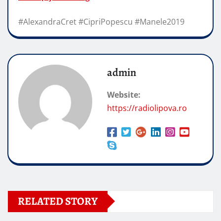
#AlexandraCret #CipriPopescu #Manele2019
admin
Website:
https://radiolipova.ro
RELATED STORY