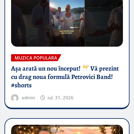
MUZICA POPULARA
Așa arată un nou început!
Vă prezint
cu drag noua formulă Petrovici Band!
#shorts
admin
iul. 31, 2026