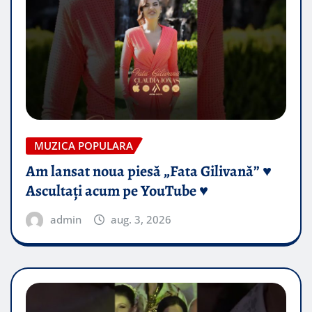
MUZICA POPULARA
Am lansat noua piesă „Fata Gilivană” ♥️
Ascultați acum pe YouTube ♥️
admin
aug. 3, 2026