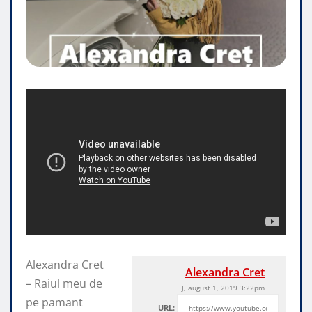
Alexandra Cret
Alexandra Cret
– Raiul meu de
J, august 1, 2019 3:22pm
pe pamant
URL: