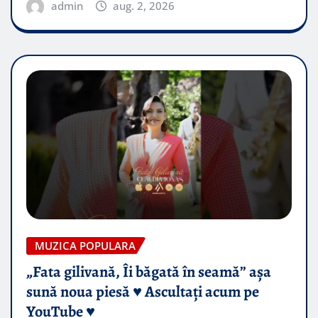
admin
aug. 2, 2026
MUZICA POPULARA
„Fata gilivană, Îi băgată în seamă” așa
sună noua piesă ♥️ Ascultați acum pe
YouTube ♥️