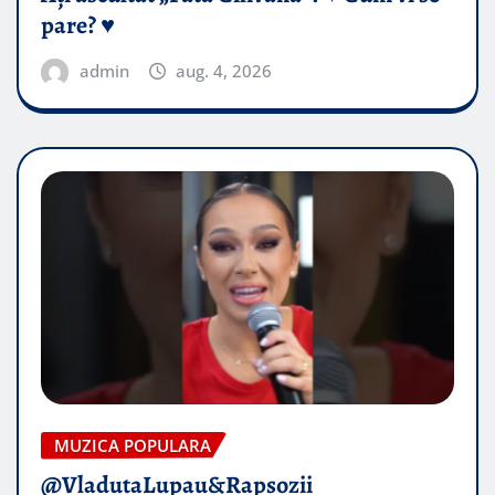
pare? ♥️
admin
aug. 4, 2026
MUZICA POPULARA
@VladutaLupau&Rapsozii