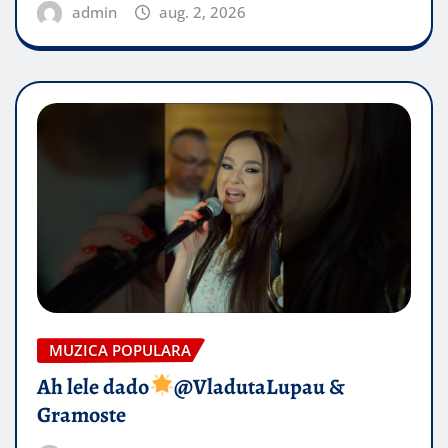
admin
aug. 2, 2026
MUZICA POPULARA
Ah lele dado​
@VladutaLupau &
Gramoste