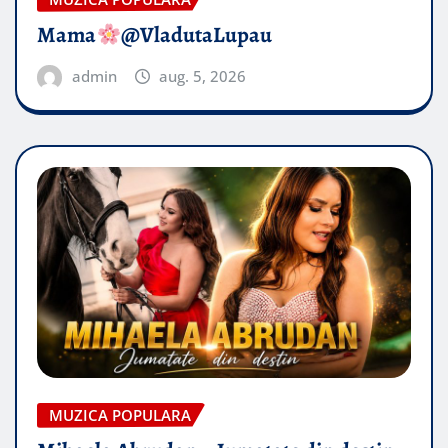
Mama
@VladutaLupau
admin
aug. 5, 2026
MUZICA POPULARA