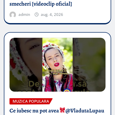
smecheri [videoclip oficial]
admin
aug. 4, 2026
MUZICA POPULARA
Ce iubesc nu pot avea
​@VladutaLupau