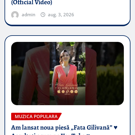
(Official Video)
admin
aug. 3, 2026
MUZICA POPULARA
Am lansat noua piesă „Fata Gilivană” ♥️