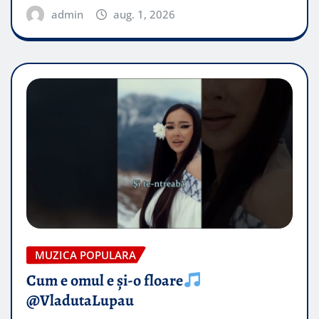
admin
aug. 1, 2026
MUZICA POPULARA
Cum e omul e și-o floare
@VladutaLupau