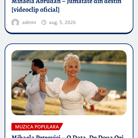
Mihaela Abrudan – Jumatate din destin
[videoclip oficial]
admin
aug. 5, 2026
MUZICA POPULARA
Mihaela Petrovici – O Data, De Doua Ori