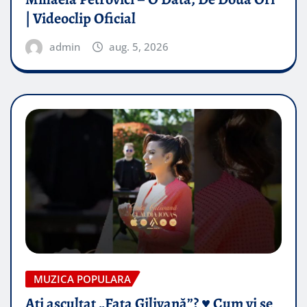
| Videoclip Oficial
admin
aug. 5, 2026
MUZICA POPULARA
Ați ascultat „Fata Gilivană”? ♥️ Cum vi se