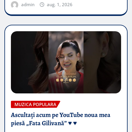
admin
aug. 1, 2026
MUZICA POPULARA
Ascultați acum pe YouTube noua mea
piesă „Fata Gilivană” ♥️ ♥️