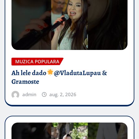
MUZICA POPULARA
Ah lele dado​
@VladutaLupau &
Gramoste
admin
aug. 2, 2026