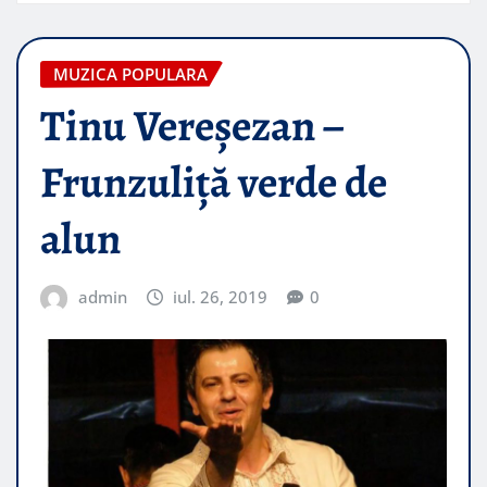
MUZICA POPULARA
Tinu Vereşezan –
Frunzuliță verde de
alun
admin
iul. 26, 2019
0