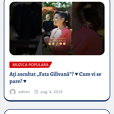
MUZICA POPULARA
Ați ascultat „Fata Gilivană”? ♥️ Cum vi se
pare? ♥️
admin
aug. 4, 2026