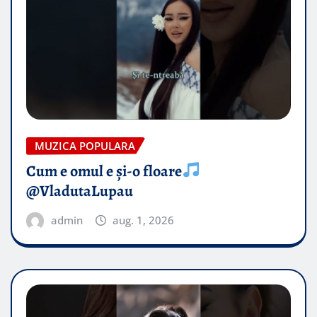
MUZICA POPULARA
Cum e omul e și-o floare
@VladutaLupau
admin
aug. 1, 2026