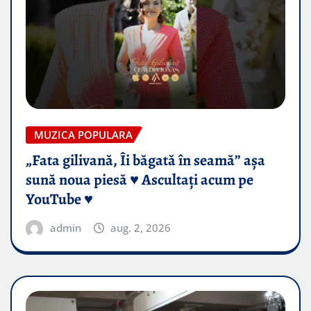
MUZICA POPULARA
„Fata gilivană, Îi băgată în seamă” așa
sună noua piesă ♥️ Ascultați acum pe
YouTube ♥️
admin
aug. 2, 2026