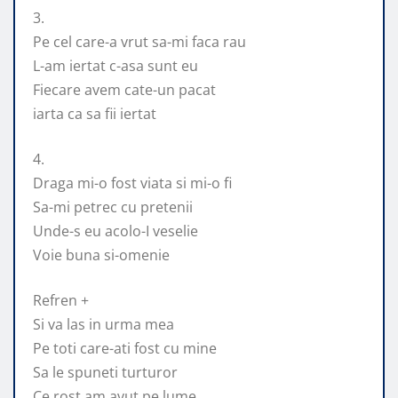
3.
Pe cel care-a vrut sa-mi faca rau
L-am iertat c-asa sunt eu
Fiecare avem cate-un pacat
iarta ca sa fii iertat
4.
Draga mi-o fost viata si mi-o fi
Sa-mi petrec cu pretenii
Unde-s eu acolo-I veselie
Voie buna si-omenie
Refren +
Si va las in urma mea
Pe toti care-ati fost cu mine
Sa le spuneti turturor
Ce rost am avut pe lume