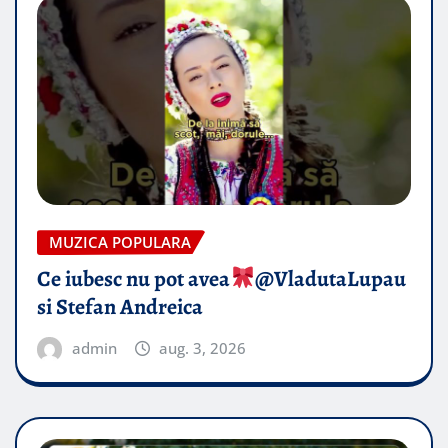
MUZICA POPULARA
Ce iubesc nu pot avea
​@VladutaLupau
si Stefan Andreica
admin
aug. 3, 2026