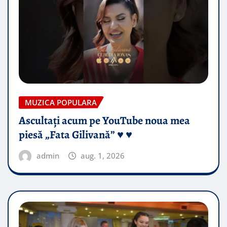
MUZICA POPULARA
Ascultați acum pe YouTube noua mea
piesă „Fata Gilivană” ♥️ ♥️
admin
aug. 1, 2026