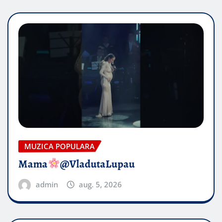
MUZICA POPULARA
Mama
@VladutaLupau
admin
aug. 5, 2026