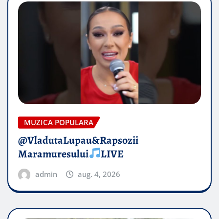
MUZICA POPULARA
@VladutaLupau&Rapsozii
Maramuresului
LIVE
admin
aug. 4, 2026