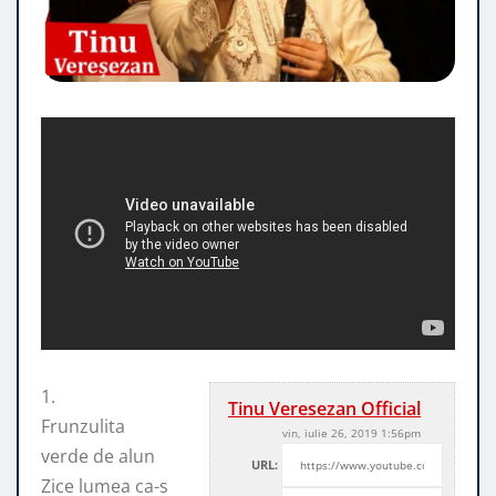
1.
Tinu Veresezan Official
Frunzulita
vin, iulie 26, 2019 1:56pm
verde de alun
URL:
Zice lumea ca-s