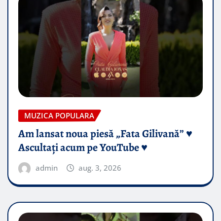
MUZICA POPULARA
Am lansat noua piesă „Fata Gilivană” ♥️
Ascultați acum pe YouTube ♥️
admin
aug. 3, 2026