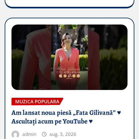
MUZICA POPULARA
Am lansat noua piesă „Fata Gilivană” ♥️
Ascultați acum pe YouTube ♥️
admin
aug. 3, 2026