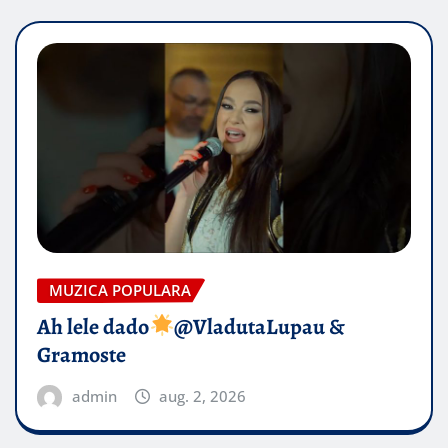
MUZICA POPULARA
Ah lele dado​
@VladutaLupau &
Gramoste
admin
aug. 2, 2026