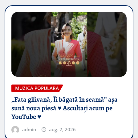
MUZICA POPULARA
„Fata gilivană, Îi băgată în seamă” așa
sună noua piesă ♥️ Ascultați acum pe
YouTube ♥️
admin
aug. 2, 2026