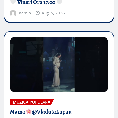
Vineri Ora 17:00
admin
aug. 5, 2026
MUZICA POPULARA
Mama
@VladutaLupau