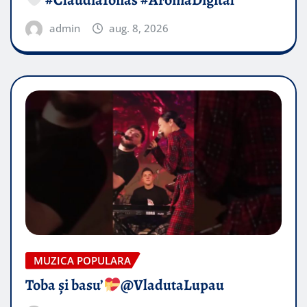
#ClaudiaIonas #AromaDigital
admin
aug. 8, 2026
MUZICA POPULARA
Toba și basu’
@VladutaLupau