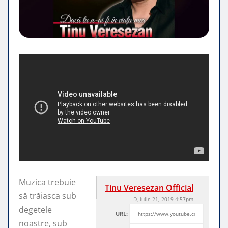
Muzica trebuie
Tinu Veresezan Official
să trăiasca sub
D, iulie 21, 2019 4:57pm
degetele
URL:
noastre, sub