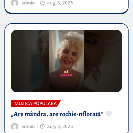
admin
aug. 8, 2026
MUZICA POPULARA
„Are mândra, are rochie-nflorată”
admin
aug. 8, 2026