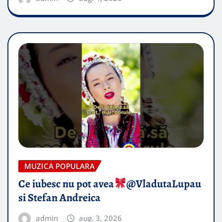
MUZICA POPULARA
Ce iubesc nu pot avea
​@VladutaLupau
si Stefan Andreica
admin
aug. 3, 2026