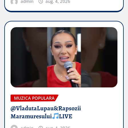
admin
aug. 4, 2026
MUZICA POPULARA
@VladutaLupau&Rapsozii
Maramuresului
LIVE