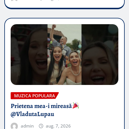
MUZICA POPULARA
Prietena mea-i mireasă​
@VladutaLupau
admin
aug. 7, 2026