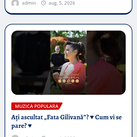
admin
aug. 5, 2026
MUZICA POPULARA
Ați ascultat „Fata Gilivană”? ♥️ Cum vi se
pare? ♥️