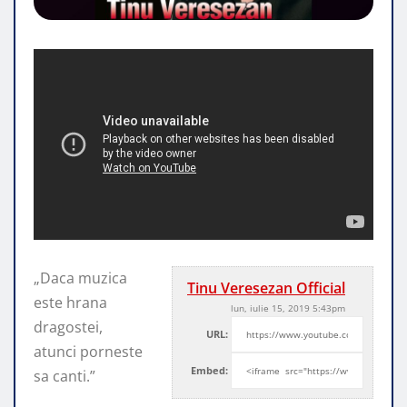
„Daca muzica
Tinu Veresezan Official
este hrana
lun, iulie 15, 2019 5:43pm
dragostei,
URL:
atunci porneste
Embed:
sa canti.”