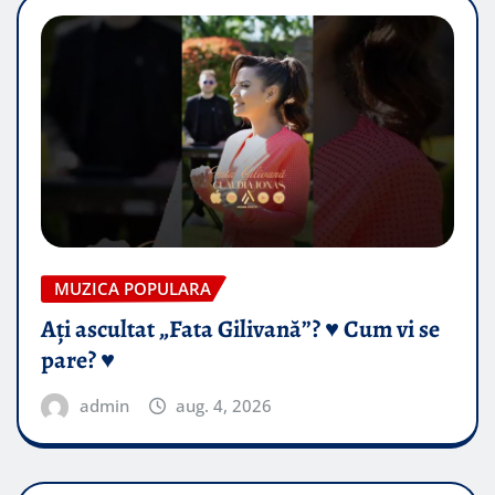
MUZICA POPULARA
Ați ascultat „Fata Gilivană”? ♥️ Cum vi se
pare? ♥️
admin
aug. 4, 2026