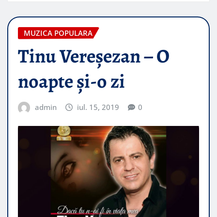
MUZICA POPULARA
Tinu Vereşezan – O
noapte şi-o zi
admin
iul. 15, 2019
0