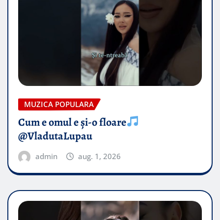
MUZICA POPULARA
Cum e omul e și-o floare
@VladutaLupau
admin
aug. 1, 2026