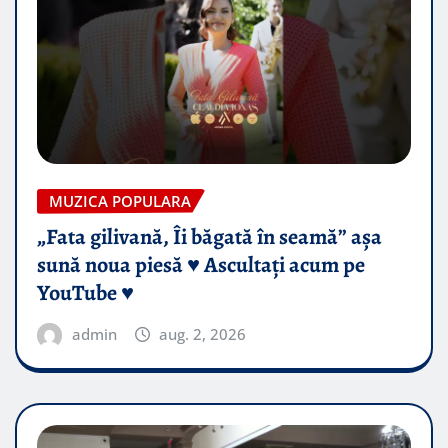
MUZICA POPULARA
„Fata gilivană, Îi băgată în seamă” așa
sună noua piesă ♥️ Ascultați acum pe
YouTube ♥️
admin
aug. 2, 2026