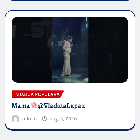
MUZICA POPULARA
Mama
@VladutaLupau
admin
aug. 5, 2026