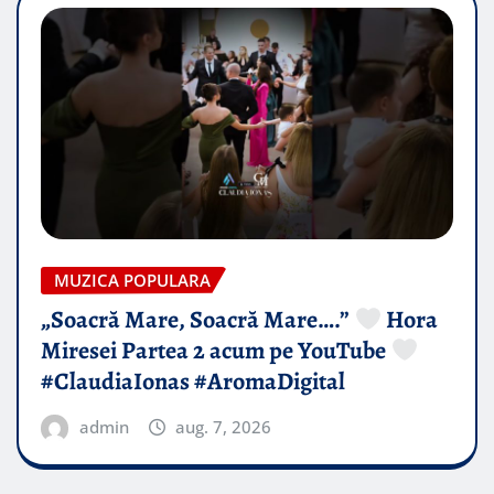
MUZICA POPULARA
„Soacră Mare, Soacră Mare….”
Hora
Miresei Partea 2 acum pe YouTube
#ClaudiaIonas #AromaDigital
admin
aug. 7, 2026