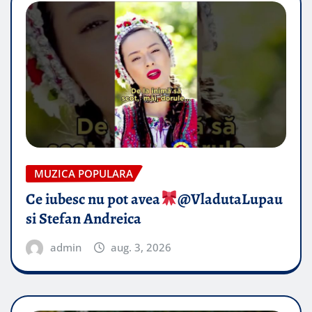
MUZICA POPULARA
Ce iubesc nu pot avea
​@VladutaLupau
si Stefan Andreica
admin
aug. 3, 2026