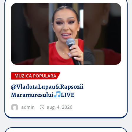
MUZICA POPULARA
@VladutaLupau&Rapsozii
Maramuresului
LIVE
admin
aug. 4, 2026