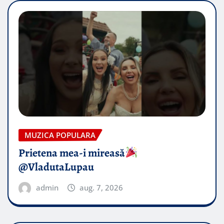
MUZICA POPULARA
Prietena mea-i mireasă​
@VladutaLupau
admin
aug. 7, 2026