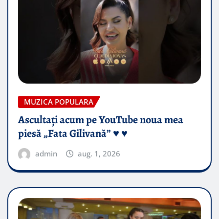
MUZICA POPULARA
Ascultați acum pe YouTube noua mea
piesă „Fata Gilivană” ♥️ ♥️
admin
aug. 1, 2026