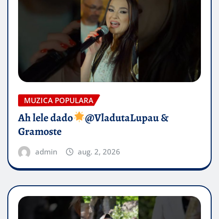
MUZICA POPULARA
Ah lele dado​
@VladutaLupau &
Gramoste
admin
aug. 2, 2026