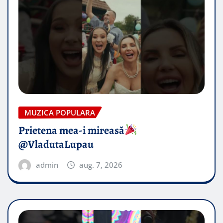
MUZICA POPULARA
Prietena mea-i mireasă​
@VladutaLupau
admin
aug. 7, 2026