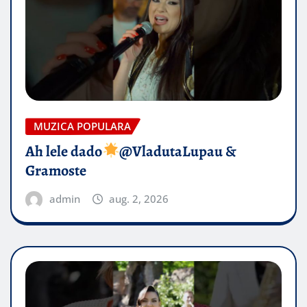
MUZICA POPULARA
Ah lele dado​
@VladutaLupau &
Gramoste
admin
aug. 2, 2026