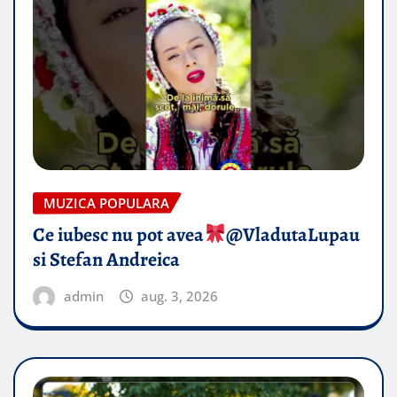
MUZICA POPULARA
Ce iubesc nu pot avea
​@VladutaLupau
si Stefan Andreica
admin
aug. 3, 2026