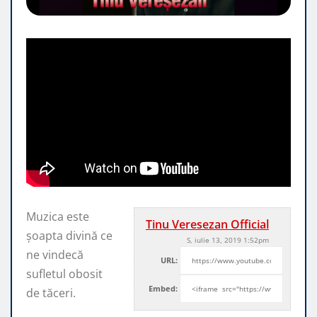
Muzica este
Tinu Veresezan Official
șoapta divină ce
S, iulie 13, 2019 1:52pm
ne vindecă
URL:
sufletul obosit
Embed:
de tăceri.