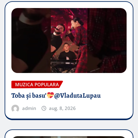
MUZICA POPULARA
Toba și basu’
@VladutaLupau
admin
aug. 8, 2026