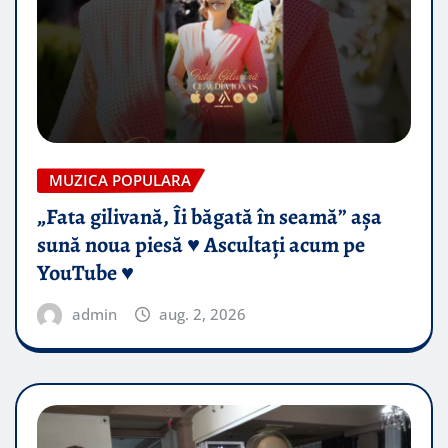
MUZICA POPULARA
„Fata gilivană, Îi băgată în seamă” așa
sună noua piesă ♥️ Ascultați acum pe
YouTube ♥️
admin
aug. 2, 2026