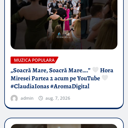
MUZICA POPULARA
„Soacră Mare, Soacră Mare….”
Hora
Miresei Partea 2 acum pe YouTube
#ClaudiaIonas #AromaDigital
admin
aug. 7, 2026