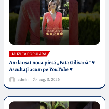
MUZICA POPULARA
Am lansat noua piesă „Fata Gilivană” ♥️
Ascultați acum pe YouTube ♥️
admin
aug. 3, 2026