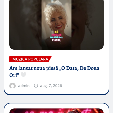
MUZICA POPULARA
Am lansat noua piesă „O Data, De Doua
Ori”
admin
aug. 7, 2026