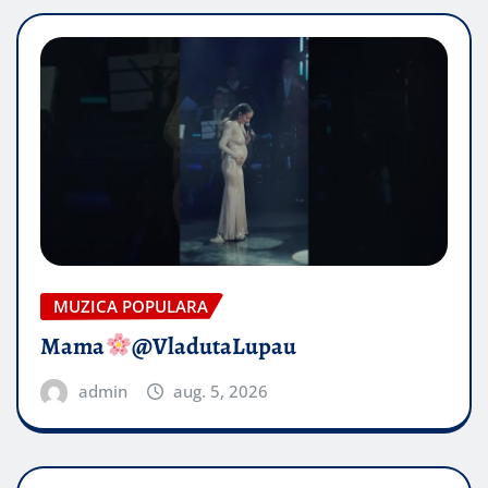
MUZICA POPULARA
Mama
@VladutaLupau
admin
aug. 5, 2026