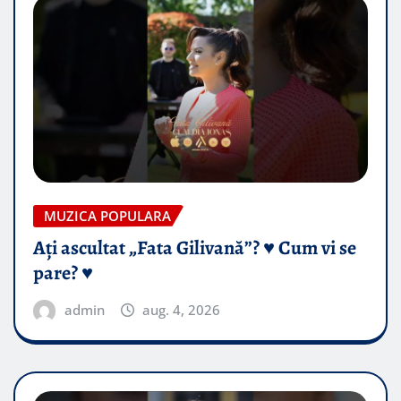
MUZICA POPULARA
Ați ascultat „Fata Gilivană”? ♥️ Cum vi se
pare? ♥️
admin
aug. 4, 2026