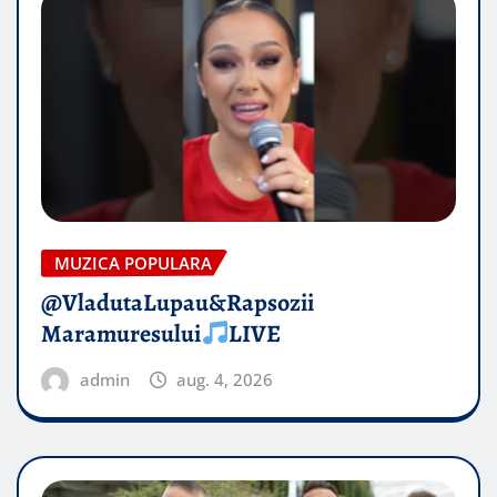
MUZICA POPULARA
@VladutaLupau&Rapsozii
Maramuresului
LIVE
admin
aug. 4, 2026