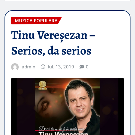
MUZICA POPULARA
Tinu Vereșezan –
Serios, da serios
admin
iul. 13, 2019
0