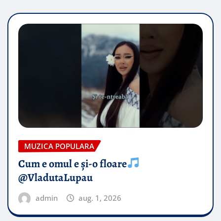
MUZICA POPULARA
Cum e omul e și-o floare
@VladutaLupau
admin
aug. 1, 2026