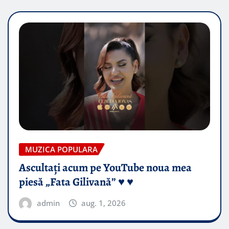
MUZICA POPULARA
Ascultați acum pe YouTube noua mea
piesă „Fata Gilivană” ♥️ ♥️
admin
aug. 1, 2026