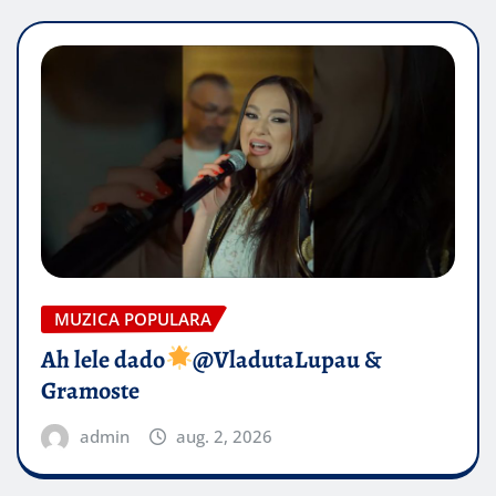
MUZICA POPULARA
Ah lele dado​
@VladutaLupau &
Gramoste
admin
aug. 2, 2026