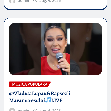
admin
aug. 4, 2026
MUZICA POPULARA
@VladutaLupau&Rapsozii
Maramuresului
LIVE
admin
aug. 4, 2026