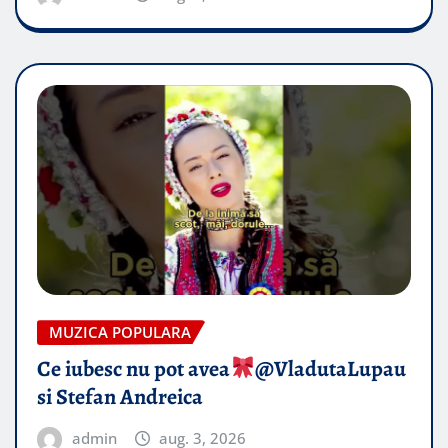
MUZICA POPULARA
Ce iubesc nu pot avea
​@VladutaLupau
si Stefan Andreica
admin
aug. 3, 2026