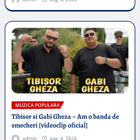
MUZICA POPULARA
Tibisor si Gabi Gheza – Am o banda de
smecheri [videoclip oficial]
admin
aug. 4, 2026