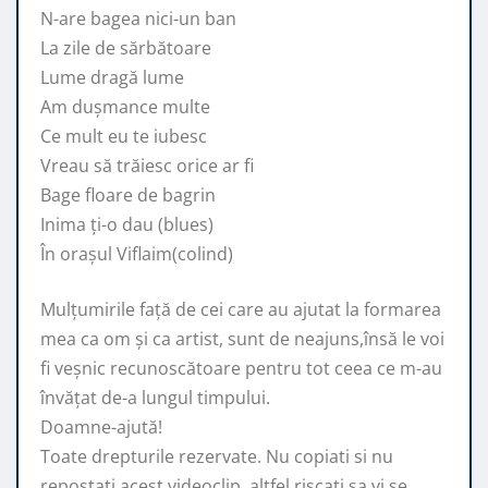
N-are bagea nici-un ban
La zile de sărbătoare
Lume dragă lume
Am dușmance multe
Ce mult eu te iubesc
Vreau să trăiesc orice ar fi
Bage floare de bagrin
Inima ți-o dau (blues)
În orașul Viflaim(colind)
Mulțumirile față de cei care au ajutat la formarea
mea ca om și ca artist, sunt de neajuns,însă le voi
fi veșnic recunoscătoare pentru tot ceea ce m-au
învățat de-a lungul timpului.
Doamne-ajută!
Toate drepturile rezervate. Nu copiati si nu
repostati acest videoclip, altfel riscati sa vi se