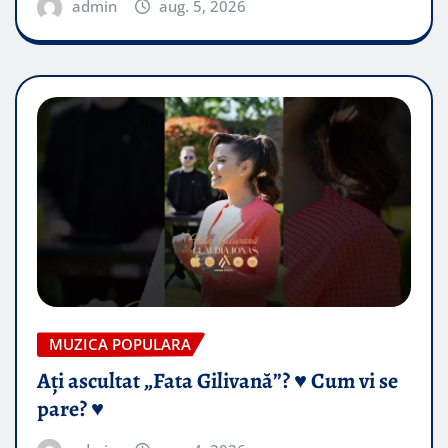
admin
aug. 5, 2026
MUZICA POPULARA
Ați ascultat „Fata Gilivană”? ♥️ Cum vi se
pare? ♥️