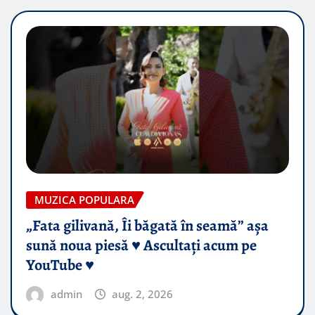
MUZICA POPULARA
„Fata gilivană, Îi băgată în seamă” așa
sună noua piesă ♥️ Ascultați acum pe
YouTube ♥️
admin
aug. 2, 2026