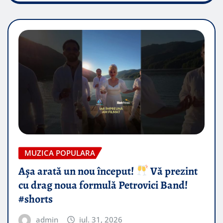
MUZICA POPULARA
Așa arată un nou început!
Vă prezint
cu drag noua formulă Petrovici Band!
#shorts
admin
iul. 31, 2026