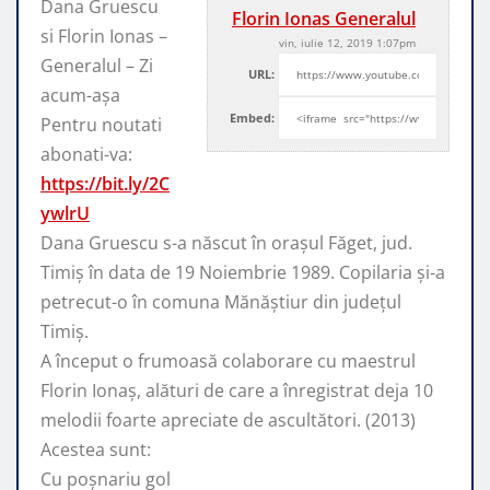
Dana Gruescu
Florin Ionas Generalul
si Florin Ionas –
vin, iulie 12, 2019 1:07pm
Generalul – Zi
URL:
acum-așa
Embed:
Pentru noutati
abonati-va:
https://bit.ly/2C
ywlrU
Dana Gruescu s-a născut
în orașul Făget, jud.
Timiș în data de 19 Noiembrie 1989. Copilaria și-a
petrecut-o în comuna Mănăștiur din județul
Timiș.
A început o frumoasă colaborare cu maestrul
Florin Ionaș, alături de care a înregistrat deja 10
melodii foarte apreciate de ascultători. (2013)
Acestea sunt:
Cu poșnariu gol