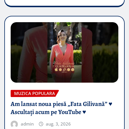
MUZICA POPULARA
Am lansat noua piesă „Fata Gilivană” ♥️
Ascultați acum pe YouTube ♥️
admin
aug. 3, 2026