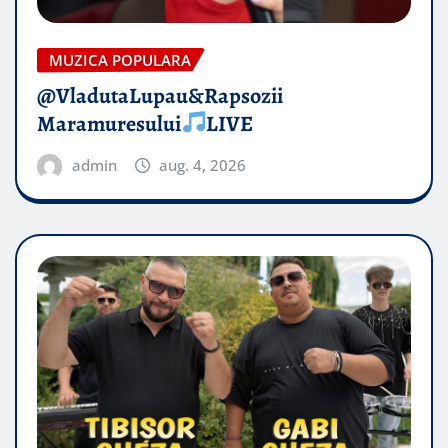
MUZICA POPULARA
@VladutaLupau&Rapsozii
Maramuresului
LIVE
admin
aug. 4, 2026