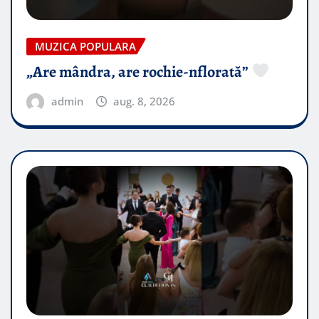
MUZICA POPULARA
„Are mândra, are rochie-nflorată”
admin
aug. 8, 2026