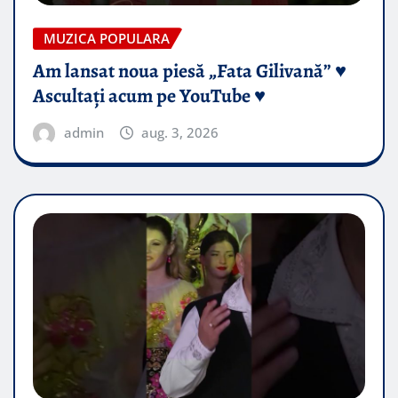
MUZICA POPULARA
Am lansat noua piesă „Fata Gilivană” ♥️
Ascultați acum pe YouTube ♥️
admin
aug. 3, 2026