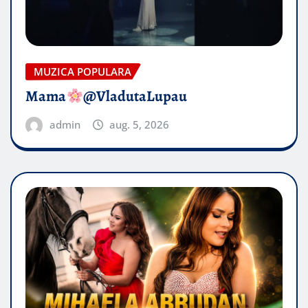
MUZICA POPULARA
Mama
@VladutaLupau
admin
aug. 5, 2026