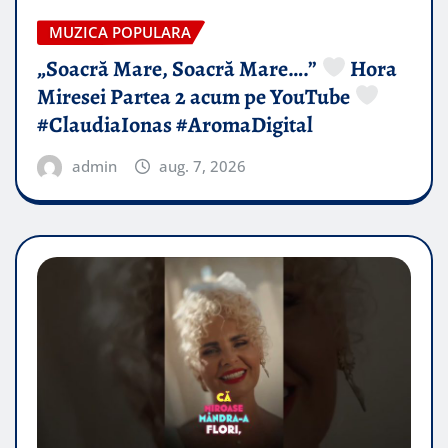
MUZICA POPULARA
„Soacră Mare, Soacră Mare….”
Hora
Miresei Partea 2 acum pe YouTube
#ClaudiaIonas #AromaDigital
admin
aug. 7, 2026