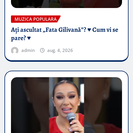
MUZICA POPULARA
Ați ascultat „Fata Gilivană”? ♥️ Cum vi se
pare? ♥️
admin
aug. 4, 2026