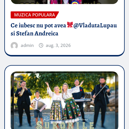
MUZICA POPULARA
Ce iubesc nu pot avea
​@VladutaLupau
si Stefan Andreica
admin
aug. 3, 2026