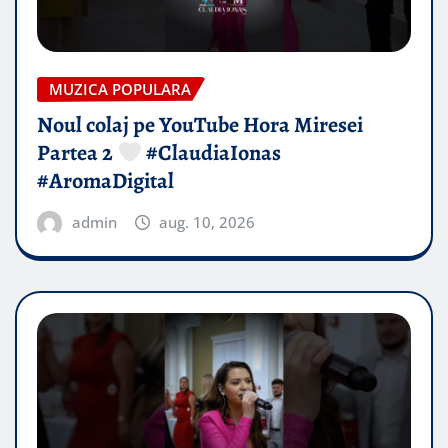
MUZICA POPULARA
Noul colaj pe YouTube Hora Miresei
Partea 2
#ClaudiaIonas
#AromaDigital
admin
aug. 10, 2026