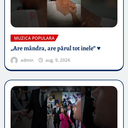
MUZICA POPULARA
„Are mândra, are părul tot inele” ♥️
admin
aug. 9, 2026