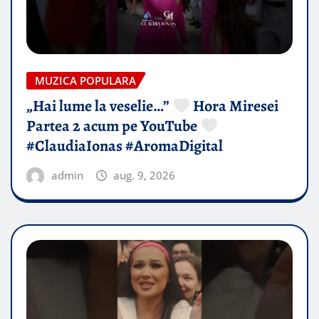
MUZICA POPULARA
„Hai lume la veselie…”
Hora Miresei
Partea 2 acum pe YouTube
#ClaudiaIonas #AromaDigital
admin
aug. 9, 2026