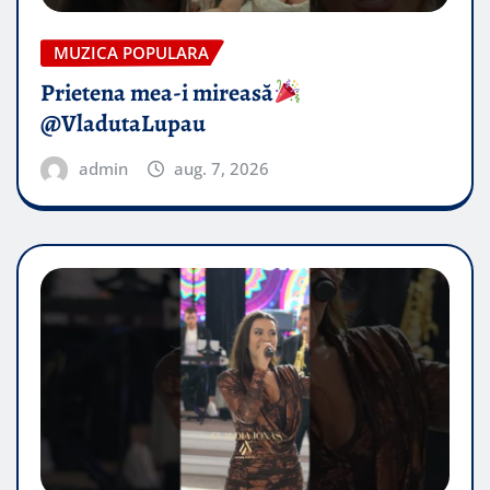
MUZICA POPULARA
Prietena mea-i mireasă​
@VladutaLupau
admin
aug. 7, 2026