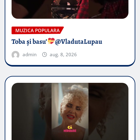
MUZICA POPULARA
Toba și basu’
@VladutaLupau
admin
aug. 8, 2026