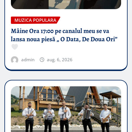
MUZICA POPULARA
Mâine Ora 17:00 pe canalul meu se va
lansa noua piesă „ O Data, De Doua Ori”
admin
aug. 6, 2026