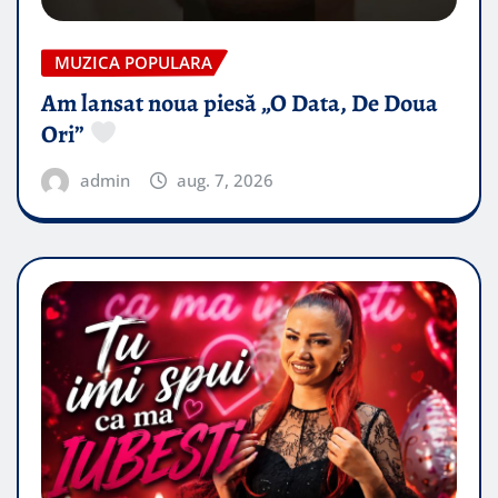
MUZICA POPULARA
Am lansat noua piesă „O Data, De Doua
Ori”
admin
aug. 7, 2026