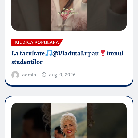
MUZICA POPULARA
La facultate
@VladutaLupau
imnul
studentilor
admin
aug. 9, 2026