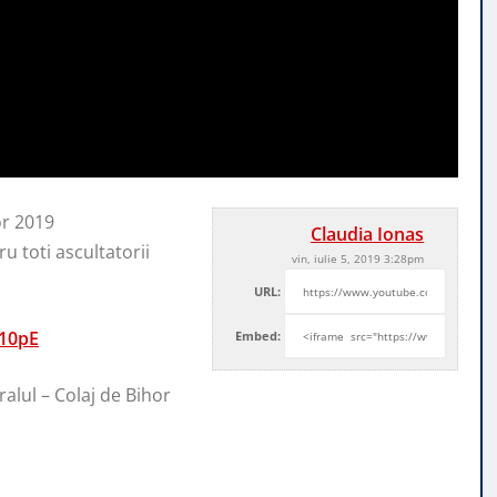
or 2019
Claudia Ionas
u toti ascultatorii
vin, iulie 5, 2019 3:28pm
URL:
N10pE
Embed:
ralul – Colaj de Bihor