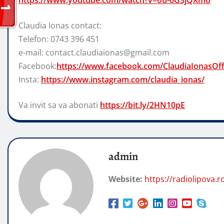
https://www.youtube.com/watch?v=ou-6G3jQXmo
Claudia Ionas contact:
Telefon: 0743 396 451
e-mail: contact.claudiaionas@gmail.com
Facebook:
https://www.facebook.com/ClaudiaIonasOffi
Insta:
https://www.instagram.com/claudia_ionas/
Va invit sa va abonati
https://bit.ly/2HN10pE
admin
Website:
https://radiolipova.r