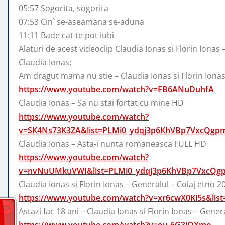
05:57 Sogorita, sogorita
07:53 Cin` se-aseamana se-aduna
11:11 Bade cat te pot iubi
Alaturi de acest videoclip Claudia Ionas si Florin Ionas 
Claudia Ionas:
Am dragut mama nu stie – Claudia Ionas si Florin Ionas
https://www.youtube.com/watch?v=FB6ANuDuhfA
Claudia Ionas – Sa nu stai fortat cu mine HD
https://www.youtube.com/watch?
v=SK4Ns73K3ZA&list=PLMi0_ydqj3p6KhVBp7VxcQgp
Claudia Ionas – Asta-i nunta romaneasca FULL HD
https://www.youtube.com/watch?
v=nvNuUMkuVWI&list=PLMi0_ydqj3p6KhVBp7VxcQg
Claudia Ionas si Florin Ionas – Generalul – Colaj etno 2
https://www.youtube.com/watch?v=xr6cwX0Ki5s&l
Astazi fac 18 ani – Claudia Ionas si Florin Ionas – Gener