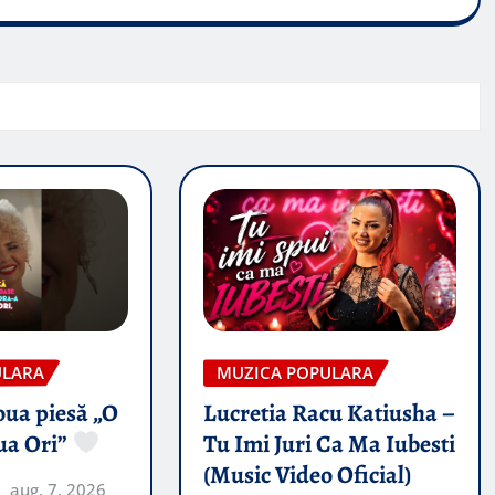
ULARA
MUZICA POPULARA
oua piesă „O
Lucretia Racu Katiusha –
ua Ori”
Tu Imi Juri Ca Ma Iubesti
(Music Video Oficial)
aug. 7, 2026