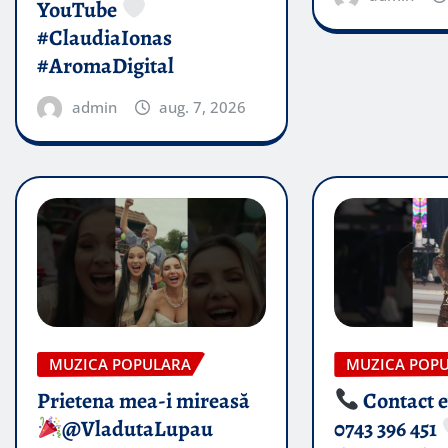
YouTube
#ClaudiaIonas
#AromaDigital
admin
aug. 7, 2026
MUZICA POPULARA
MUZICA POP
Prietena mea-i mireasă​
Contact 
@VladutaLupau
0743 396 451