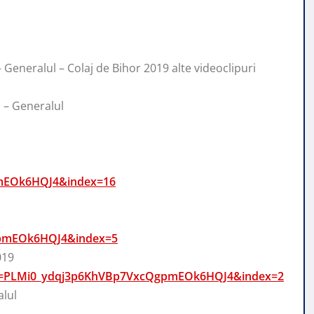
– Generalul – Colaj de Bihor 2019 alte videoclipuri
 – Generalul
mEOk6HQJ4&index=16
pmEOk6HQJ4&index=5
019
ist=PLMi0_ydqj3p6KhVBp7VxcQgpmEOk6HQJ4&index=2
alul