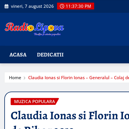
Skip
vineri, 7 august 2026
11:37:31 PM
to
content
ACASA
DEDICATII
Home
Claudia Ionas si Florin Ionas – Generalul – Colaj 
MUZICA POPULARA
Claudia Ionas si Florin I