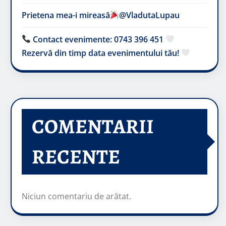
Prietena mea-i mireasă​
@VladutaLupau
Contact evenimente: 0743 396 451
Rezervă din timp data evenimentului tău!
COMENTARII
RECENTE
Niciun comentariu de arătat.