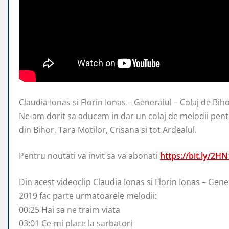
Claudia Ionas si Florin Ionas – Generalul – Colaj de Bih
Ne-am dorit sa aducem in dar un colaj de
melodii pentr
din Bihor, Tara Motilor, Crisana si tot Ardealul.
Pentru noutati va invit sa va abonati
https://bit.ly/2H
Din acest videoclip Claudia Ionas si Florin Ionas – Gene
2019 fac parte urmatoarele melodii:
00:25 Hai sa ne traim viata
03:01 Ce-mi place la sarbatori