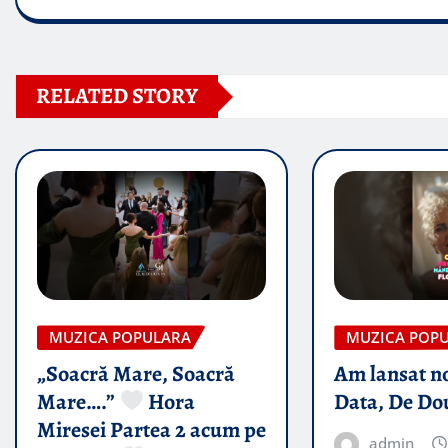
RELATED STORY
MUZICA POPULARA
MUZICA POP
„Soacră Mare, Soacră
Am lansat n
Mare….”
Hora
Data, De Do
Miresei Partea 2 acum pe
admin