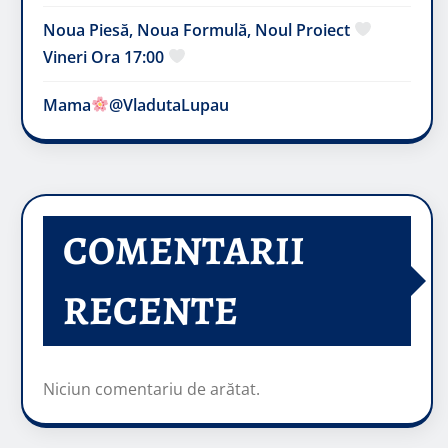
Noua Piesă, Noua Formulă, Noul Proiect
Vineri Ora 17:00
Mama
@VladutaLupau
COMENTARII
RECENTE
Niciun comentariu de arătat.