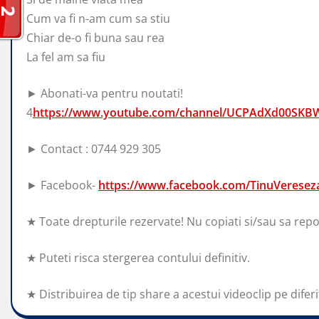
Cum va fi n-am cum sa stiu
Chiar de-o fi buna sau rea
La fel am sa fiu
► Abonati-va pentru noutati!
4
https://www.youtube.com/channel/UCPAdXd00SKBW
► Contact : 0744 929 305
► Facebook-
https://www.facebook.com/TinuVerese
★ Toate drepturile rezervate! Nu copiati si/sau sa repo
★ Puteti risca stergerea contului definitiv.
★ Distribuirea de tip share a acestui videoclip pe diferit