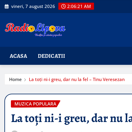
Skip
vineri, 7 august 2026
2:06:22 AM
to
content
ACASA
DEDICATII
Home
La toți ni-i greu, dar nu la fel – Tinu Veresezan
MUZICA POPULARA
La toți ni-i greu, dar nu 