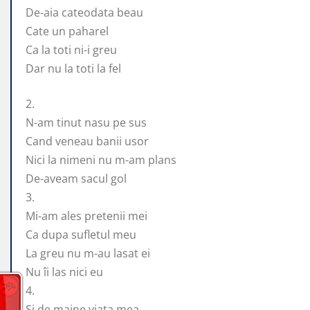
De-aia cateodata beau
Cate un paharel
Ca la toti ni-i greu
Dar nu la toti la fel
2.
N-am tinut nasu pe sus
Cand veneau banii usor
Nici la nimeni nu m-am plans
De-aveam sacul gol
3.
Mi-am ales pretenii mei
Ca dupa sufletul meu
La greu nu m-au lasat ei
Nu îi las nici eu
4.
Si de maine viata mea