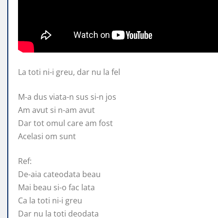
La toti ni-i greu, dar nu la fel
M-a dus viata-n sus si-n jos
Am avut si n-am avut
Dar tot omul
care am fost
Acelasi om sunt
Ref:
De-aia cateodata beau
Mai beau si-o fac lata
Ca la toti ni-i greu
Dar nu la toti deodata