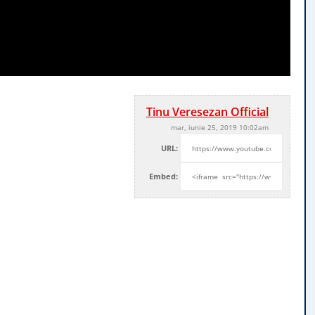
Tinu Veresezan Official
mar, iunie 25, 2019 10:02am
URL:
Embed: