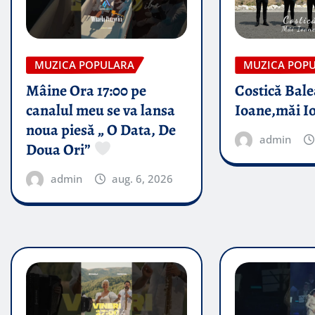
MUZICA POPULARA
MUZICA POP
Mâine Ora 17:00 pe
Costică Bale
canalul meu se va lansa
Ioane,măi I
noua piesă „ O Data, De
admin
Doua Ori”
admin
aug. 6, 2026