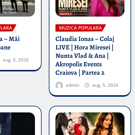
ULARA
MUZICA POPULARA
a – Măi
Claudia Ionas – Colaj
oane
LIVE | Hora Miresei |
Nunta Vlad & Ana |
aug. 6, 2026
Akropolis Events
Craiova | Partea 2
admin
aug. 5, 2026