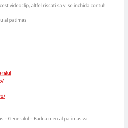
st videoclip, altfel riscati sa vi se inchida contul!
u al patimas
ralul
o/
ro/
nas – Generalul – Badea meu al patimas va