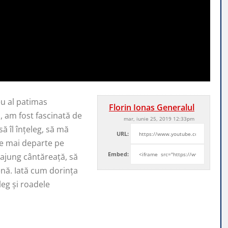
u al patimas
Florin Ionas Generalul
l,
am fost fascinată de
mar, iunie 25, 2019 12:33pm
ă îl înţeleg, să mă
URL:
ge mai departe pe
Embed:
ajung cântăreaţă, să
enă. Iată cum dorinţa
eg şi roadele