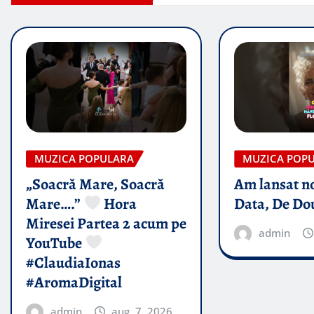
MUZICA POPULARA
MUZICA POP
„Soacră Mare, Soacră
Am lansat n
Mare….”
Hora
Data, De Do
Miresei Partea 2 acum pe
admin
YouTube
#ClaudiaIonas
#AromaDigital
admin
aug. 7, 2026