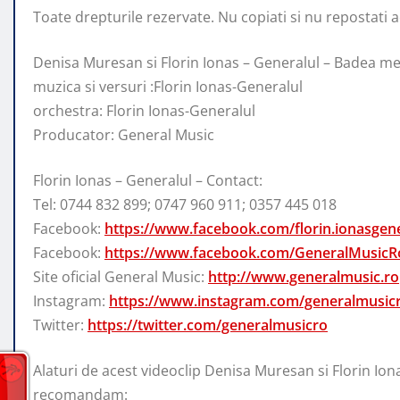
Toate drepturile rezervate. Nu copiati si nu repostati ace
Denisa Muresan si Florin Ionas – Generalul – Badea me
muzica si versuri :Florin Ionas-Generalul
orchestra: Florin Ionas-Generalul
Producator: General Music
Florin Ionas – Generalul – Contact:
Tel: 0744 832 899; 0747 960 911; 0357 445 018
Facebook:
https://www.facebook.com/florin.ionasgene
Facebook:
https://www.facebook.com/GeneralMusicR
Site oficial General Music:
http://www.generalmusic.ro
Instagram:
https://www.instagram.com/generalmusic
Twitter:
https://twitter.com/generalmusicro
Alaturi de acest videoclip Denisa Muresan si Florin Io
recomandam: