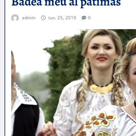
Badea meu al patimas
admin
iun. 25, 2019
0