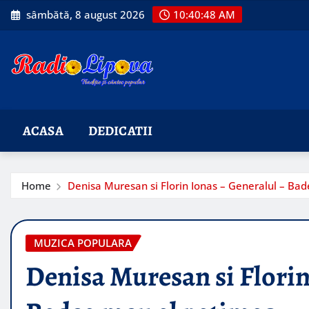
Skip
sâmbătă, 8 august 2026
10:40:49 AM
to
content
ACASA
DEDICATII
Home
Denisa Muresan si Florin Ionas – Generalul – Ba
MUZICA POPULARA
Denisa Muresan si Florin