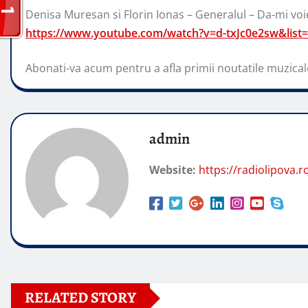
Denisa Muresan si Florin Ionas – Generalul – Da-mi voi
https://www.youtube.com/watch?v=d-txJc0e2sw&l
Abonati-va acum pentru a afla primii noutatile muzical
admin
Website:
https://radiolipova.r
RELATED STORY