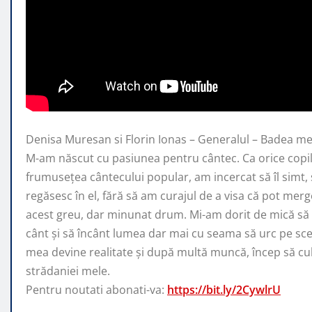
Denisa Muresan si Florin Ionas – Generalul – Badea me
M-am născut cu pasiunea pentru cântec. Ca orice copi
frumuseţea cântecului popular, am incercat să îl simt, s
regăsesc în el, fără să am curajul de a visa că pot mer
acest greu, dar minunat drum. Mi-am dorit de mică să 
cânt şi să încânt lumea dar mai cu seama să urc pe sc
mea devine realitate şi după multă muncă, încep să cul
strădaniei mele.
Pentru noutati abonati-va:
https://bit.ly/2CywlrU