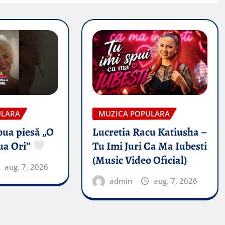
ULARA
MUZICA POPULARA
oua piesă „O
Lucretia Racu Katiusha –
ua Ori”
Tu Imi Juri Ca Ma Iubesti
(Music Video Oficial)
aug. 7, 2026
admin
aug. 7, 2026