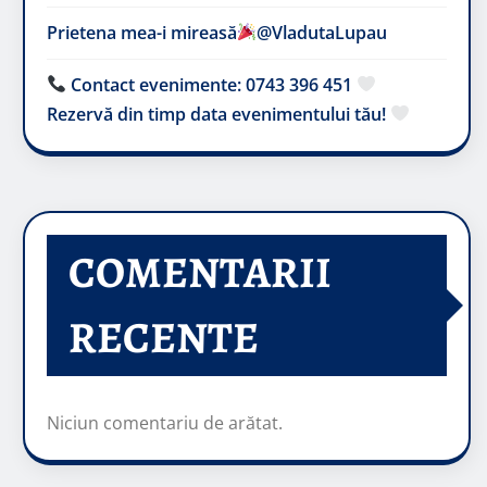
Prietena mea-i mireasă​
@VladutaLupau
Contact evenimente: 0743 396 451
Rezervă din timp data evenimentului tău!
COMENTARII
RECENTE
Niciun comentariu de arătat.