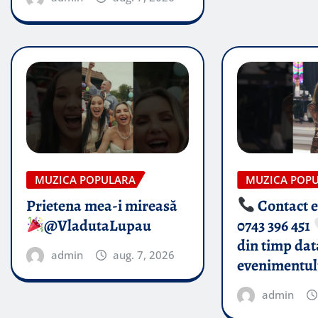
MUZICA POPULARA
MUZICA POP
Prietena mea-i mireasă​
Contact 
@VladutaLupau
0743 396 451
din timp dat
admin
aug. 7, 2026
evenimentul
admin