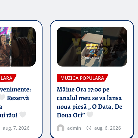
ULARA
MUZICA POPULARA
evenimente:
Mâine Ora 17:00 pe
Rezervă
canalul meu se va lansa
a
noua piesă „ O Data, De
ui tău!
Doua Ori”
aug. 7, 2026
admin
aug. 6, 2026