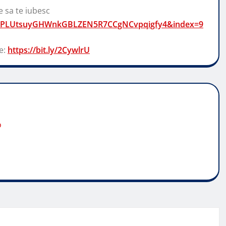
e sa te iubesc
ist=PLUtsuyGHWnkGBLZEN5R7CCgNCvpqigfy4&index=9
e:
https://bit.ly/2CywlrU
o