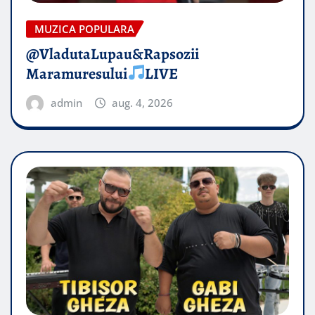
MUZICA POPULARA
@VladutaLupau&Rapsozii
Maramuresului
LIVE
admin
aug. 4, 2026