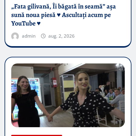
„Fata gilivană, Îi băgată în seamă” așa
sună noua piesă ♥️ Ascultați acum pe
YouTube ♥️
admin
aug. 2, 2026