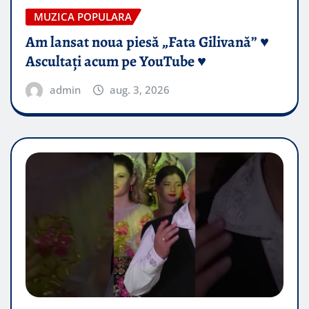
MUZICA POPULARA
Am lansat noua piesă „Fata Gilivană” ♥️
Ascultați acum pe YouTube ♥️
admin
aug. 3, 2026