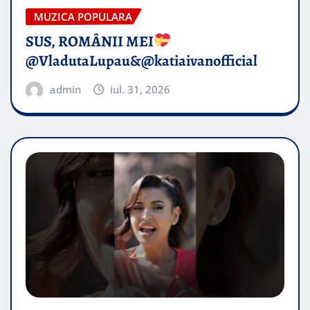
MUZICA POPULARA
SUS, ROMÂNII MEI
@VladutaLupau&@katiaivanofficial
admin
iul. 31, 2026