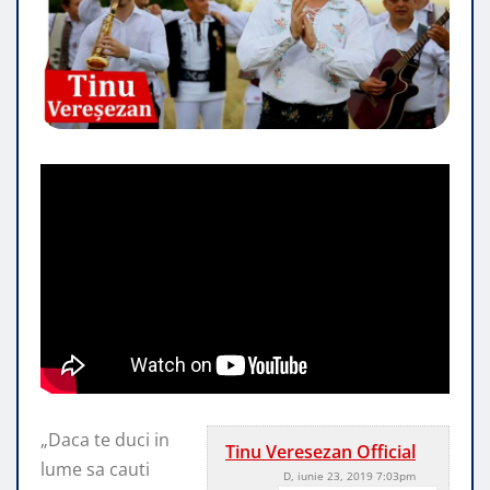
„Daca te duci in
Tinu Veresezan Official
lume sa cauti
D, iunie 23, 2019 7:03pm