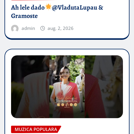
Ah lele dado​
@VladutaLupau &
Gramoste
admin
aug. 2, 2026
MUZICA POPULARA