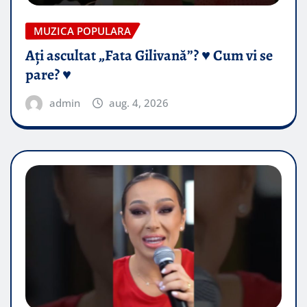
MUZICA POPULARA
Ați ascultat „Fata Gilivană”? ♥️ Cum vi se
pare? ♥️
admin
aug. 4, 2026