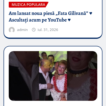
MUZICA POPULARA
Am lansat noua piesă „Fata Gilivană” ♥️
Ascultați acum pe YouTube ♥️
admin
iul. 31, 2026