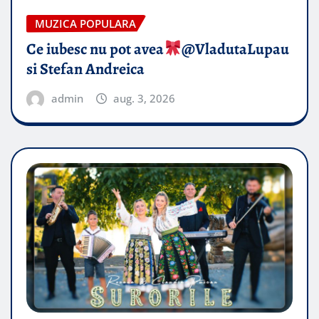
MUZICA POPULARA
Ce iubesc nu pot avea
​@VladutaLupau
si Stefan Andreica
admin
aug. 3, 2026