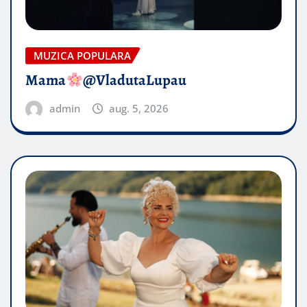
MUZICA POPULARA
Mama
@VladutaLupau
admin
aug. 5, 2026