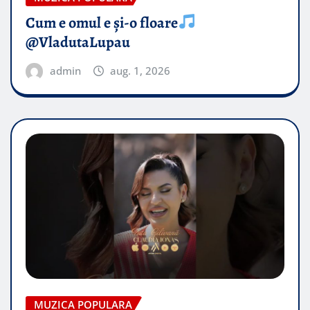
Cum e omul e și-o floare
@VladutaLupau
admin
aug. 1, 2026
MUZICA POPULARA