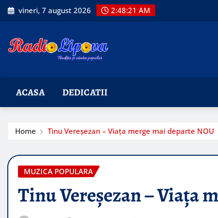
Skip
vineri, 7 august 2026
2:48:22 AM
to
content
ACASA
DEDICATII
Home
Tinu Vereşezan – Viața merge mai departe NOU
MUZICA POPULARA
Tinu Vereşezan – Viața 