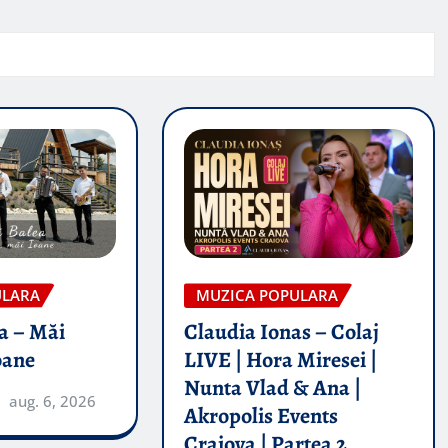
ULARA
MUZICA POPULARA
a – Măi
Claudia Ionas – Colaj
oane
LIVE | Hora Miresei |
Nunta Vlad & Ana |
aug. 6, 2026
Akropolis Events
Craiova | Partea 2