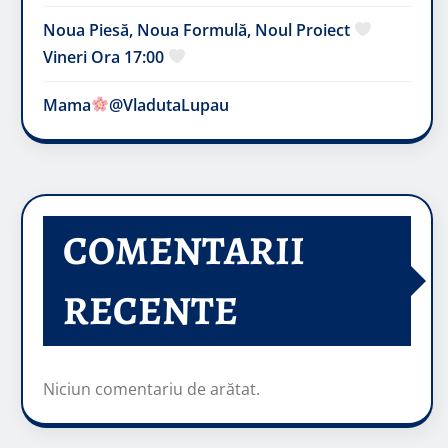
Noua Piesă, Noua Formulă, Noul Proiect
Vineri Ora 17:00
Mama
@VladutaLupau
COMENTARII
RECENTE
Niciun comentariu de arătat.