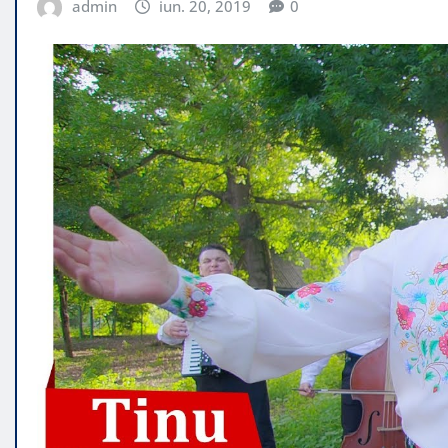
admin
iun. 20, 2019
0