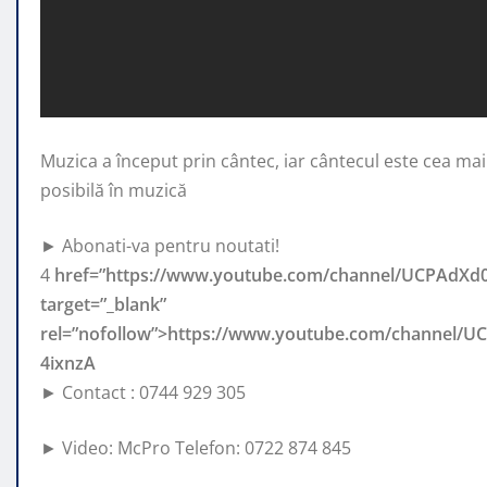
Muzica a început prin cântec, iar cântecul este cea mai
posibilă în muzică
► Abonati-va pentru noutati!
4
href=”https://www.youtube.com/channel/UCPAdXd
target=”_blank”
rel=”nofollow”>https://www.youtube.com/channel/
4ixnzA
► Contact : 0744 929 305
► Video: McPro Telefon: 0722 874 845