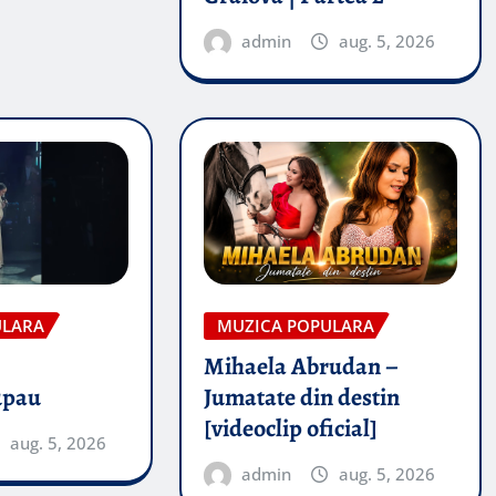
admin
aug. 5, 2026
ULARA
MUZICA POPULARA
Mihaela Abrudan –
upau
Jumatate din destin
[videoclip oficial]
aug. 5, 2026
admin
aug. 5, 2026