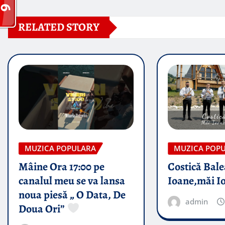
RELATED STORY
MUZICA POPULARA
MUZICA POP
Mâine Ora 17:00 pe
Costică Bale
canalul meu se va lansa
Ioane,măi I
noua piesă „ O Data, De
admin
Doua Ori”