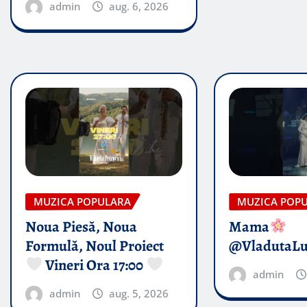
admin
aug. 6, 2026
MUZICA POPULARA
MUZICA POP
Noua Piesă, Noua
Mama
Formulă, Noul Proiect
@VladutaL
Vineri Ora 17:00
admin
admin
aug. 5, 2026