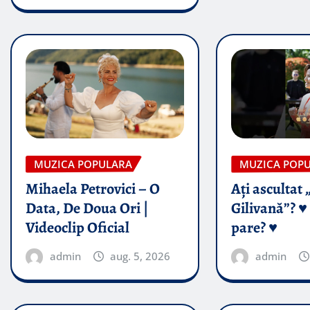
MUZICA POPULARA
MUZICA POP
Mihaela Petrovici – O
Ați ascultat 
Data, De Doua Ori |
Gilivană”? ♥️
Videoclip Oficial
pare? ♥️
admin
aug. 5, 2026
admin