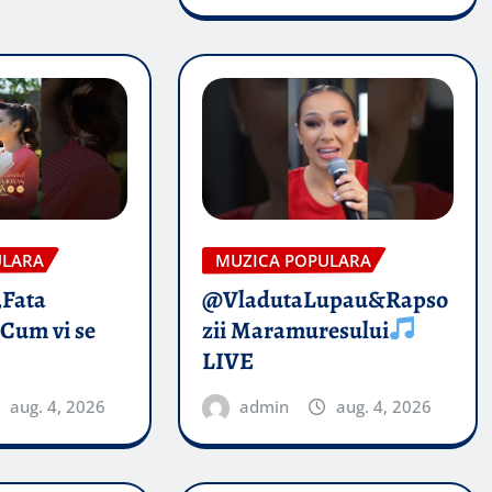
ULARA
MUZICA POPULARA
„Fata
@VladutaLupau&Rapso
 Cum vi se
zii Maramuresului
LIVE
aug. 4, 2026
admin
aug. 4, 2026