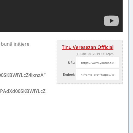
 bună iniţiere
Tinu Veresezan Official
J, iunie 20, 2019 11:12pm
URL:
00SKBWiYLcZ4ixnzA”
Embed:
UCPAdXd00SKBWiYLcZ