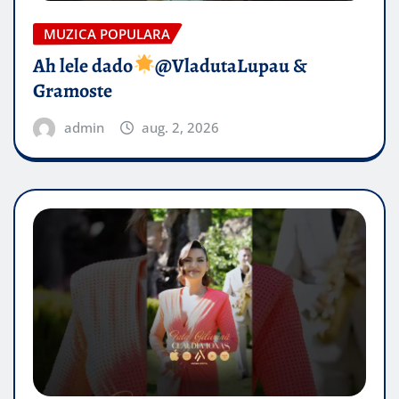
MUZICA POPULARA
Ah lele dado​
@VladutaLupau &
Gramoste
admin
aug. 2, 2026