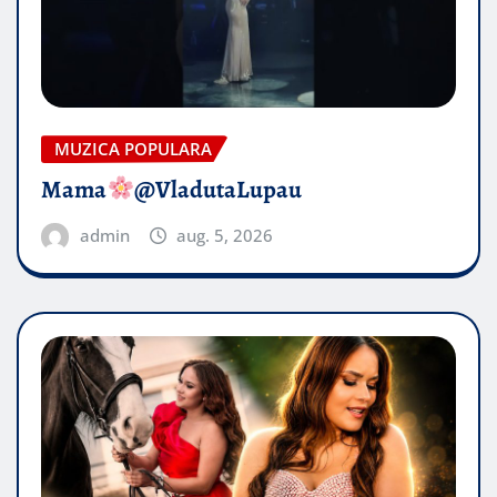
MUZICA POPULARA
Mama
@VladutaLupau
admin
aug. 5, 2026