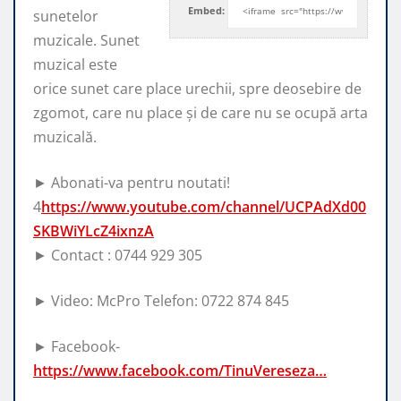
Embed:
sunetelor
muzicale. Sunet
muzical este
orice sunet care place urechii, spre
deosebire de
zgomot, care nu place şi de care nu se ocupă arta
muzicală.
► Abonati-va pentru noutati!
4
https://www.youtube.com/channel/UCPAdXd00
SKBWiYLcZ4ixnzA
► Contact : 0744 929 305
► Video: McPro Telefon: 0722 874 845
► Facebook-
https://www.facebook.com/TinuVereseza…