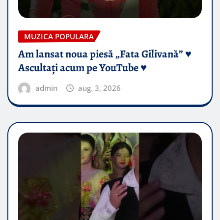
MUZICA POPULARA
Am lansat noua piesă „Fata Gilivană” ♥️
Ascultați acum pe YouTube ♥️
admin
aug. 3, 2026