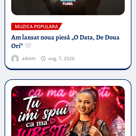
MUZICA POPULARA
Am lansat noua piesă „O Data, De Doua
Ori”
admin
aug. 7, 2026