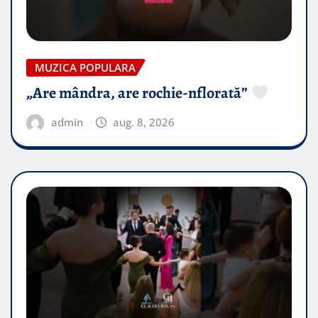
MUZICA POPULARA
„Are mândra, are rochie-nflorată”
admin
aug. 8, 2026