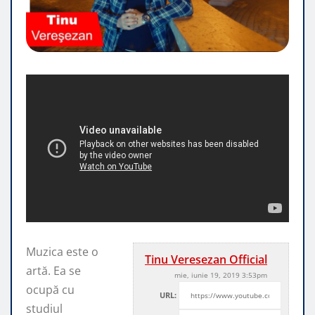
Muzica este o
Tinu Veresezan Official
artă. Ea se
mie, iunie 19, 2019 3:53pm
ocupă cu
URL:
studiul