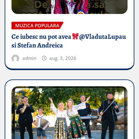
MUZICA POPULARA
Ce iubesc nu pot avea
​@VladutaLupau
si Stefan Andreica
admin
aug. 3, 2026