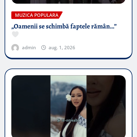
MUZICA POPULARA
„Oamenii se schimbă faptele rămân…”
admin
aug. 1, 2026