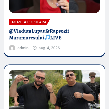
MUZICA POPULARA
@VladutaLupau&Rapsozii
Maramuresului
LIVE
admin
aug. 4, 2026