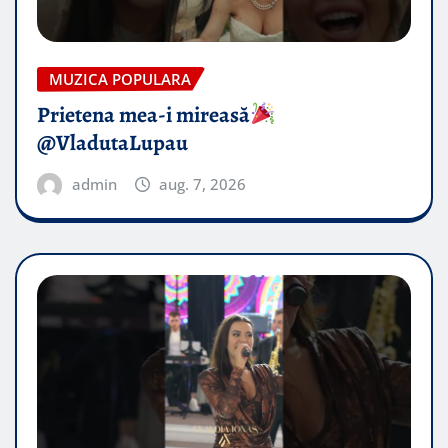
MUZICA POPULARA
Prietena mea-i mireasă​
@VladutaLupau
admin
aug. 7, 2026