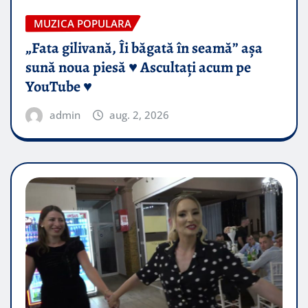
MUZICA POPULARA
„Fata gilivană, Îi băgată în seamă” așa
sună noua piesă ♥️ Ascultați acum pe
YouTube ♥️
admin
aug. 2, 2026