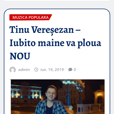
MUZICA POPULARA
Tinu Vereşezan –
Iubito maine va ploua
NOU
admin
iun. 19, 2019
0