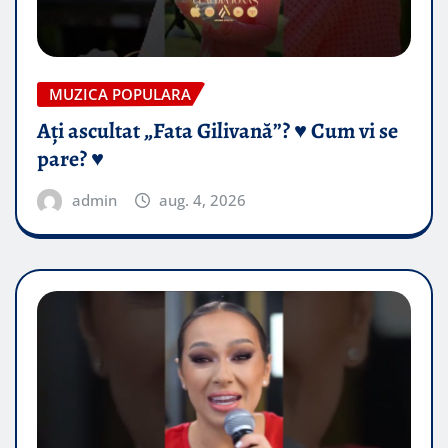
MUZICA POPULARA
Ați ascultat „Fata Gilivană”? ♥️ Cum vi se
pare? ♥️
admin
aug. 4, 2026