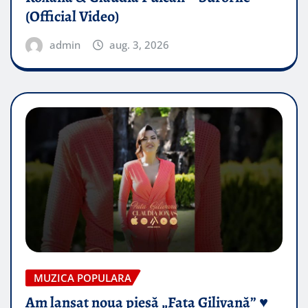
(Official Video)
admin
aug. 3, 2026
MUZICA POPULARA
Am lansat noua piesă „Fata Gilivană” ♥️