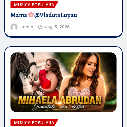
MUZICA POPULARA
Mama
@VladutaLupau
admin
aug. 5, 2026
MUZICA POPULARA