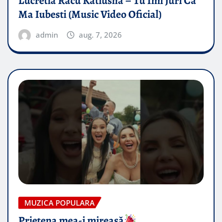
Lucretia Racu Katiusha – Tu Imi Juri Ca
Ma Iubesti (Music Video Oficial)
admin
aug. 7, 2026
MUZICA POPULARA
Prietena mea-i mireasă​