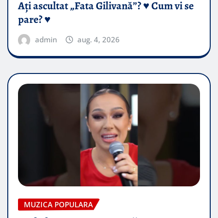
Ați ascultat „Fata Gilivană”? ♥️ Cum vi se
pare? ♥️
admin
aug. 4, 2026
MUZICA POPULARA