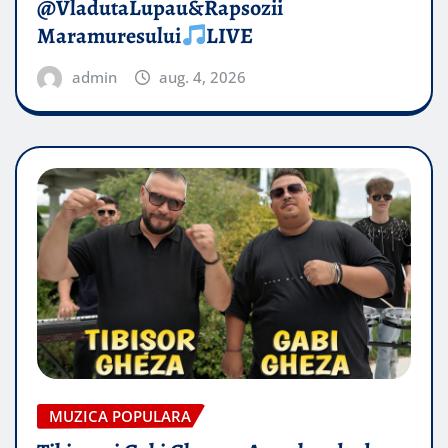
@VladutaLupau&Rapsozii
Maramuresului
LIVE
admin
aug. 4, 2026
MUZICA POPULARA