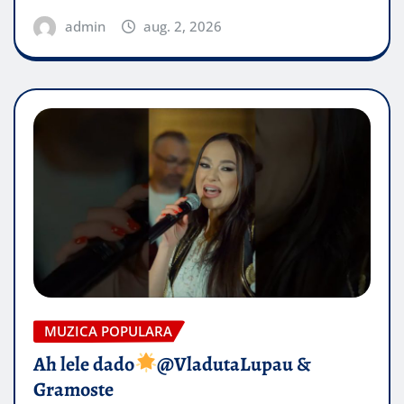
admin
aug. 2, 2026
MUZICA POPULARA
Ah lele dado​
@VladutaLupau &
Gramoste