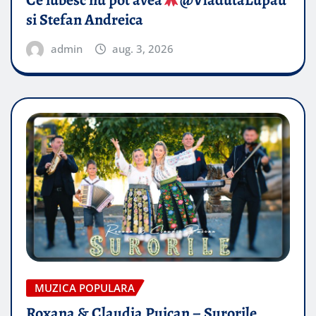
Ce iubesc nu pot avea
​@VladutaLupau
si Stefan Andreica
admin
aug. 3, 2026
MUZICA POPULARA
Roxana & Claudia Puican – Surorile