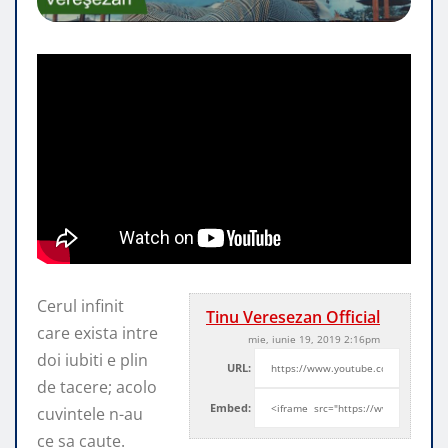
Cerul infinit
Tinu Veresezan Official
care exista intre
mie, iunie 19, 2019 2:16pm
doi iubiti e plin
URL:
de tacere; acolo
Embed:
cuvintele n-au
ce sa caute.