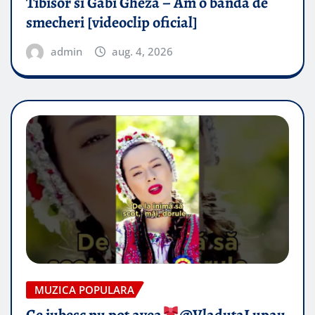
Tibisor si Gabi Gheza – Am o banda de
smecheri [videoclip oficial]
admin
aug. 4, 2026
MUZICA POPULARA