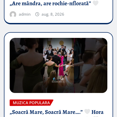
„Are mândra, are rochie-nflorată”
admin
aug. 8, 2026
MUZICA POPULARA
„Soacră Mare, Soacră Mare….”
Hora