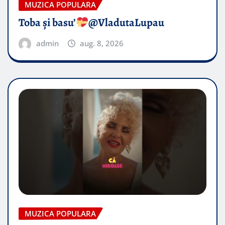
MUZICA POPULARA
Toba și basu’
@VladutaLupau
admin
aug. 8, 2026
MUZICA POPULARA