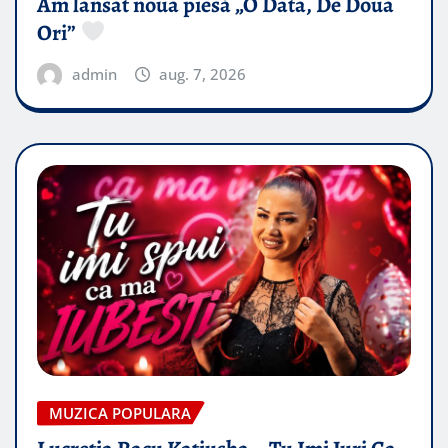
Am lansat noua piesă „O Data, De Doua
Ori”
admin
aug. 7, 2026
MUZICA POPULARA