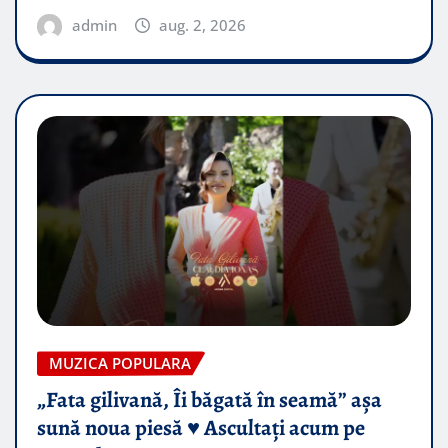
admin
aug. 2, 2026
MUZICA POPULARA
„Fata gilivană, Îi băgată în seamă” așa
sună noua piesă ♥️ Ascultați acum pe