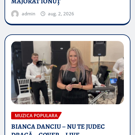
MAJORAT IONUŢ
admin
aug. 2, 2026
MUZICA POPULARA
BIANCA DANCIU – NU TE JUDEC
DRAGĂ – COVER – LIVE –