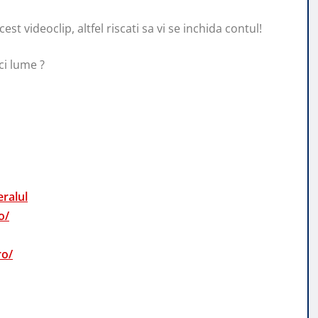
st videoclip, altfel riscati sa vi se inchida contul!
ci lume ?
ralul
o/
ro/