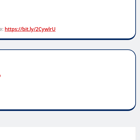
e:
https://bit.ly/2CywlrU
o