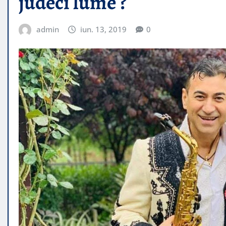
judeci lume ?
admin
iun. 13, 2019
0