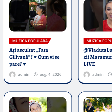
MUZICA POPULARA
MUZICA POP
Ați ascultat „Fata
@VladutaL
Gilivană”? ♥️ Cum vi se
zii Maramur
pare? ♥️
LIVE
admin
aug. 4, 2026
admin