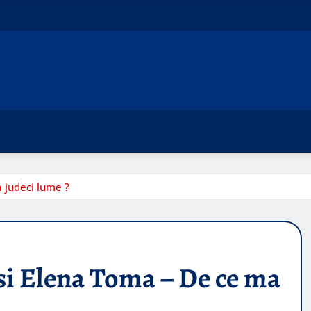
 judeci lume ?
 si Elena Toma – De ce ma