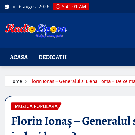
Skip
joi, 6 august 2026
5:41:02 AM
to
content
ACASA
DEDICATII
Home
Florin Ionaș – Generalul si Elena Toma – De ce ma
MUZICA POPULARA
Florin Ionaș – Generalul