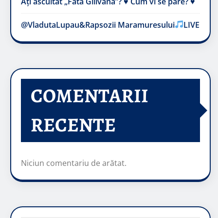
Ați ascultat „Fata Gilivană”? ♥️ Cum vi se pare? ♥️
@VladutaLupau&Rapsozii Maramuresului
LIVE
COMENTARII
RECENTE
Niciun comentariu de arătat.