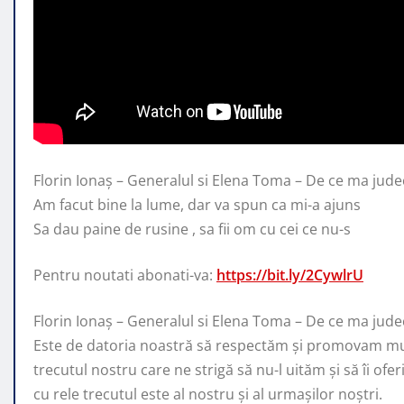
Florin Ionaș – Generalul si Elena Toma – De ce ma jude
Am facut bine la lume, dar va
spun ca mi-a ajuns
Sa dau paine de rusine , sa fii om cu cei ce nu-s
Pentru noutati abonati-va:
https://bit.ly/2CywlrU
Florin Ionaș – Generalul si Elena Toma – De ce ma jude
Este de datoria noastră să respectăm și promovam mu
trecutul nostru care ne strigă să nu-l uităm și să îi ofe
cu rele trecutul este al nostru și al urmașilor noștri.