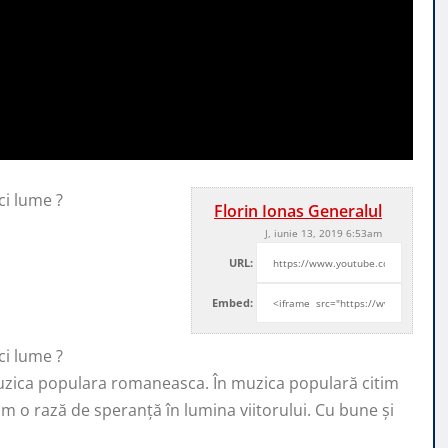
ci lume ?
Florin Ionas Generalul
J, iunie 13, 2019 6:53am
URL:
Embed:
ci lume ?
zica populara romaneasca. În muzica populară citim
rim o rază de speranță în lumina viitorului. Cu bune și