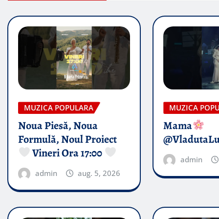
MUZICA POPULARA
MUZICA POP
Noua Piesă, Noua
Mama
Formulă, Noul Proiect
@VladutaL
Vineri Ora 17:00
admin
admin
aug. 5, 2026