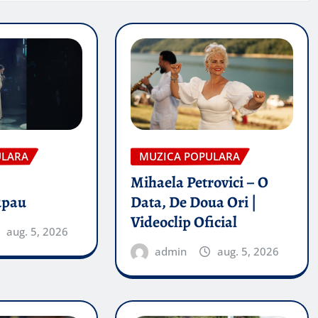
ULARA
MUZICA POPULARA
Mihaela Petrovici – O
upau
Data, De Doua Ori |
Videoclip Oficial
aug. 5, 2026
admin
aug. 5, 2026