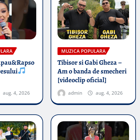
ULARA
MUZICA POPULARA
upau&Rapso
Tibisor si Gabi Gheza –
esului
Am o banda de smecheri
[videoclip oficial]
aug. 4, 2026
admin
aug. 4, 2026