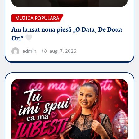
MUZICA POPULARA
Am lansat noua piesă „O Data, De Doua
Ori”
admin
aug. 7, 2026