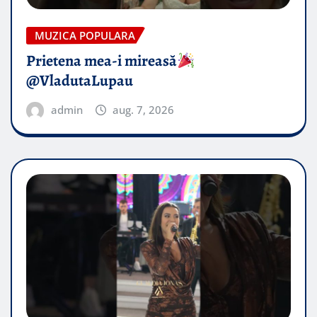
MUZICA POPULARA
Prietena mea-i mireasă​
@VladutaLupau
admin
aug. 7, 2026