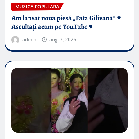
MUZICA POPULARA
Am lansat noua piesă „Fata Gilivană” ♥️
Ascultați acum pe YouTube ♥️
admin
aug. 3, 2026