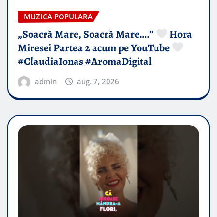
MUZICA POPULARA
„Soacră Mare, Soacră Mare….”
Hora
Miresei Partea 2 acum pe YouTube
#ClaudiaIonas #AromaDigital
admin
aug. 7, 2026