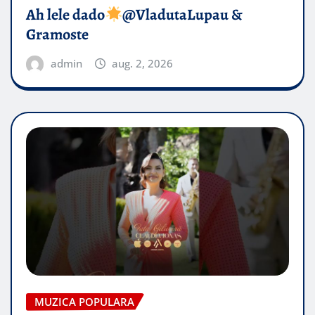
Ah lele dado​
@VladutaLupau &
Gramoste
admin
aug. 2, 2026
MUZICA POPULARA