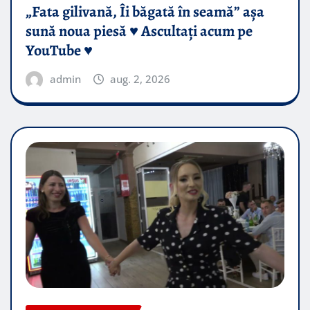
„Fata gilivană, Îi băgată în seamă” așa
sună noua piesă ♥️ Ascultați acum pe
YouTube ♥️
admin
aug. 2, 2026