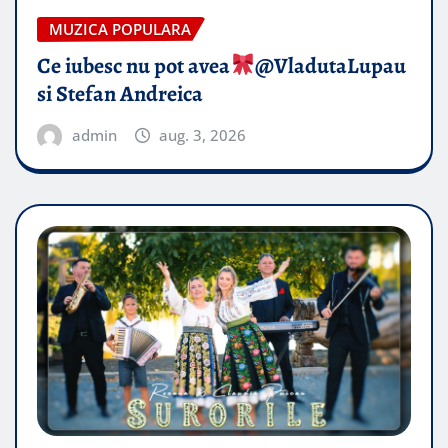
MUZICA POPULARA
Ce iubesc nu pot avea
​@VladutaLupau
si Stefan Andreica
admin
aug. 3, 2026