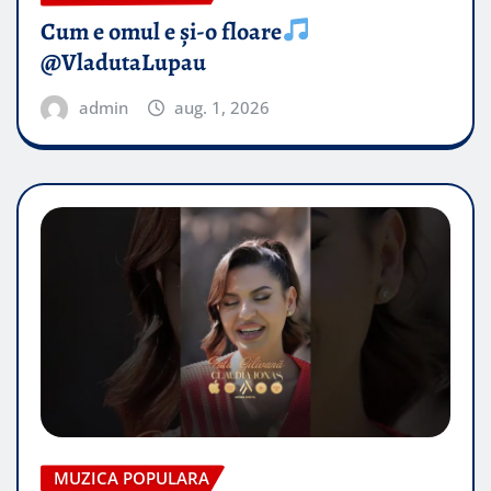
Cum e omul e și-o floare
@VladutaLupau
admin
aug. 1, 2026
MUZICA POPULARA