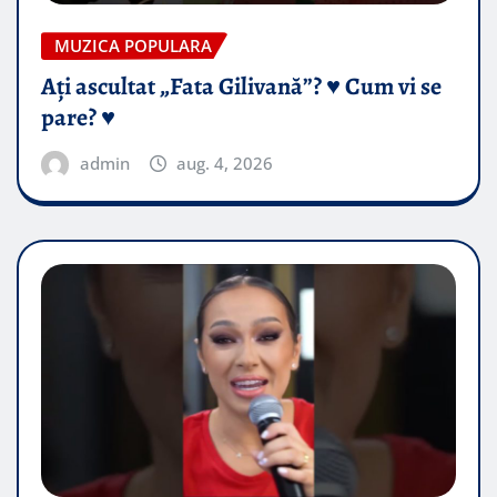
MUZICA POPULARA
Ați ascultat „Fata Gilivană”? ♥️ Cum vi se
pare? ♥️
admin
aug. 4, 2026