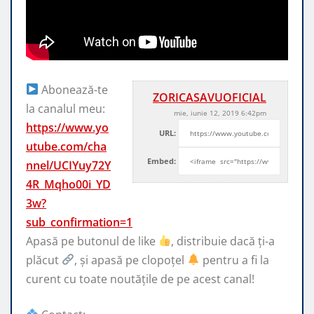
Abonează-te
ZORICASAVUOFICIAL
la canalul meu:
mie, iunie 12, 2019 6:42pm
https://www.yo
URL:
utube.com/cha
Embed:
nnel/UCIYuy72Y
4R_Mqho00i_YD
3w?
sub_confirmation=1
Apasă pe butonul de like
, distribuie dacă ți-a
plăcut
, și
apasă pe clopoțel
pentru a fi la
curent cu toate noutățile de pe acest canal!