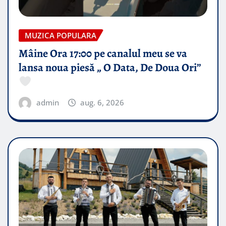
MUZICA POPULARA
Mâine Ora 17:00 pe canalul meu se va
lansa noua piesă „ O Data, De Doua Ori”
admin
aug. 6, 2026