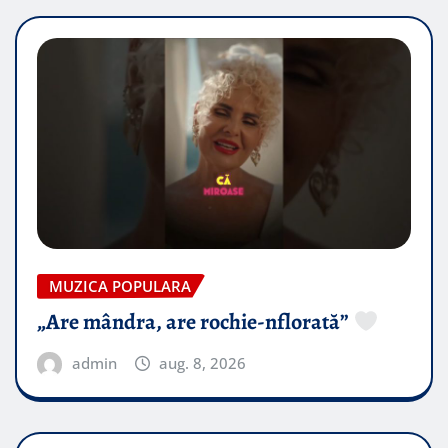
MUZICA POPULARA
„Are mândra, are rochie-nflorată”
admin
aug. 8, 2026