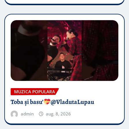
MUZICA POPULARA
Toba și basu’
@VladutaLupau
admin
aug. 8, 2026