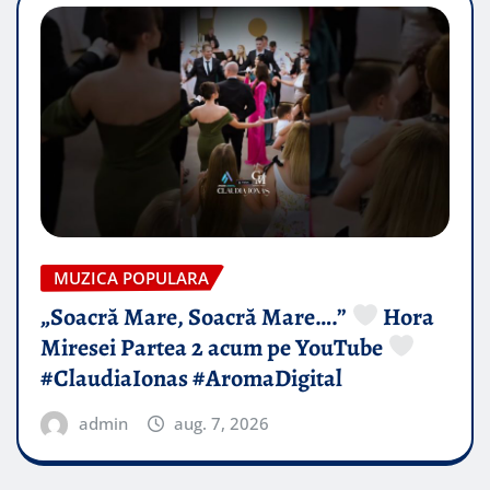
MUZICA POPULARA
„Soacră Mare, Soacră Mare….”
Hora
Miresei Partea 2 acum pe YouTube
#ClaudiaIonas #AromaDigital
admin
aug. 7, 2026