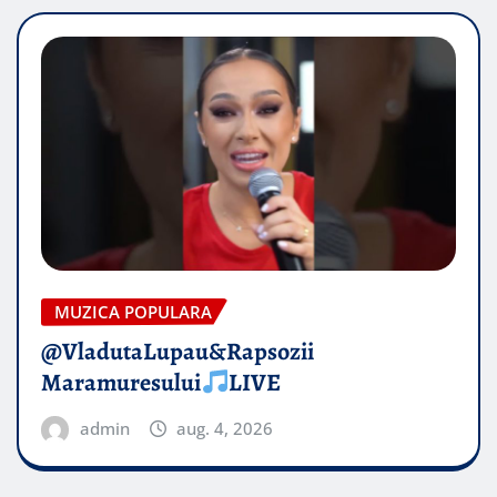
MUZICA POPULARA
@VladutaLupau&Rapsozii
Maramuresului
LIVE
admin
aug. 4, 2026