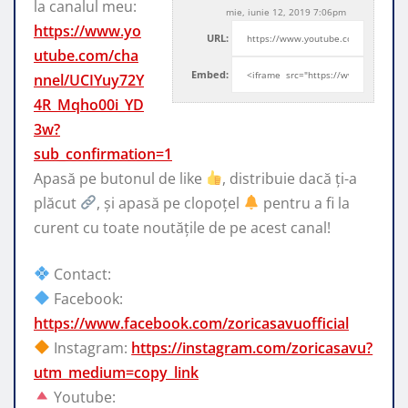
la canalul meu:
mie, iunie 12, 2019 7:06pm
https://www.yo
URL:
utube.com/cha
Embed:
nnel/UCIYuy72Y
4R_Mqho00i_YD
3w?
sub_confirmation=1
Apasă pe butonul de like
, distribuie dacă ți-a
plăcut
, și
apasă pe clopoțel
pentru a fi la
curent cu toate noutățile de pe acest canal!
Contact:
Facebook:
https://www.facebook.com/zoricasavuofficial
Instagram:
https://instagram.com/zoricasavu?
utm_medium=copy_link
Youtube: