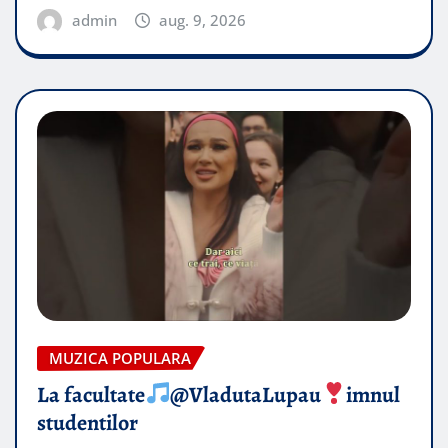
admin
aug. 9, 2026
MUZICA POPULARA
La facultate
@VladutaLupau
imnul
studentilor