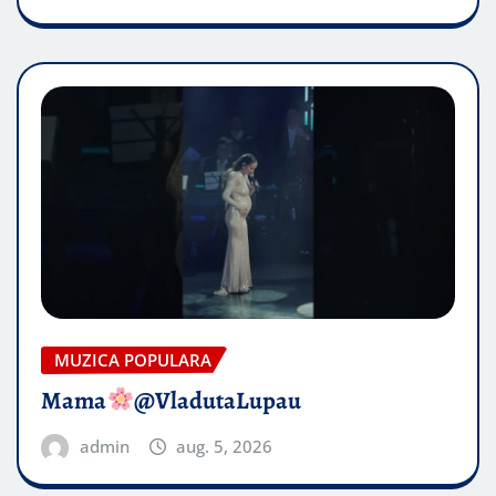
MUZICA POPULARA
Mama
@VladutaLupau
admin
aug. 5, 2026