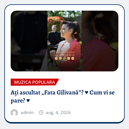
MUZICA POPULARA
Ați ascultat „Fata Gilivană”? ♥️ Cum vi se
pare? ♥️
admin
aug. 4, 2026