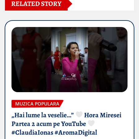
RELATED STORY
MUZICA POPULARA
„Hai lume la veselie…”
Hora Miresei
Partea 2 acum pe YouTube
#ClaudiaIonas #AromaDigital