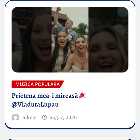
MUZICA POPULARA
Prietena mea-i mireasă​
@VladutaLupau
admin
aug. 7, 2026