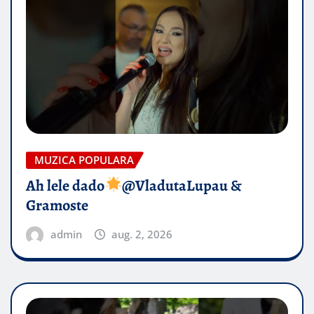
MUZICA POPULARA
Ah lele dado​
@VladutaLupau &
Gramoste
admin
aug. 2, 2026