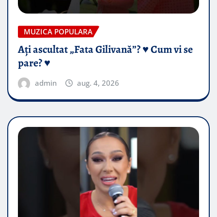
MUZICA POPULARA
Ați ascultat „Fata Gilivană”? ♥️ Cum vi se
pare? ♥️
admin
aug. 4, 2026