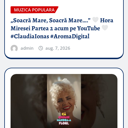
MUZICA POPULARA
„Soacră Mare, Soacră Mare….”
Hora
Miresei Partea 2 acum pe YouTube
#ClaudiaIonas #AromaDigital
admin
aug. 7, 2026