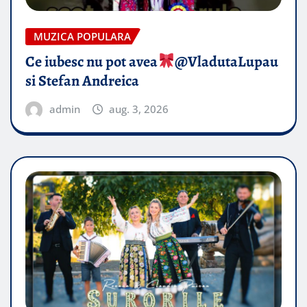
MUZICA POPULARA
Ce iubesc nu pot avea
​@VladutaLupau
si Stefan Andreica
admin
aug. 3, 2026