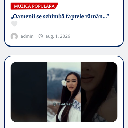
MUZICA POPULARA
„Oamenii se schimbă faptele rămân…”
admin
aug. 1, 2026