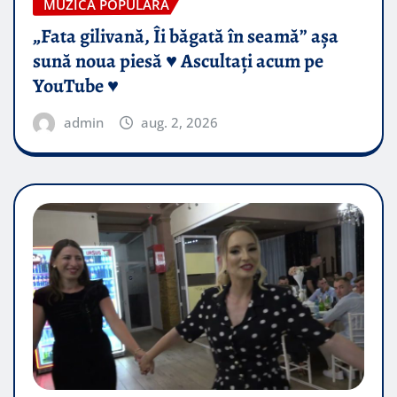
MUZICA POPULARA
„Fata gilivană, Îi băgată în seamă” așa
sună noua piesă ♥️ Ascultați acum pe
YouTube ♥️
admin
aug. 2, 2026