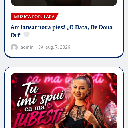
MUZICA POPULARA
Am lansat noua piesă „O Data, De Doua
Ori”
admin
aug. 7, 2026