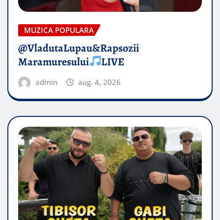
MUZICA POPULARA
@VladutaLupau&Rapsozii
Maramuresului
LIVE
admin
aug. 4, 2026