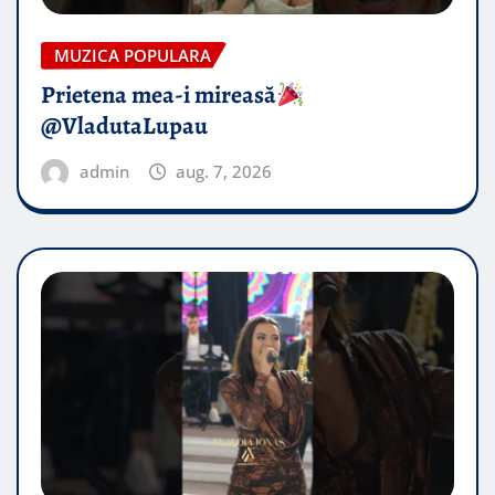
MUZICA POPULARA
Prietena mea-i mireasă​
@VladutaLupau
admin
aug. 7, 2026