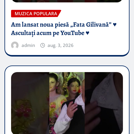
MUZICA POPULARA
Am lansat noua piesă „Fata Gilivană” ♥️
Ascultați acum pe YouTube ♥️
admin
aug. 3, 2026