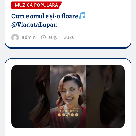
MUZICA POPULARA
Cum e omul e și-o floare
@VladutaLupau
admin
aug. 1, 2026