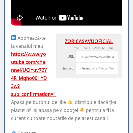
Abonează-te
ZORICASAVUOFICIAL
la canalul meu:
mie, iunie 12, 2019 6:32pm
https://www.yo
URL:
utube.com/cha
Embed:
nnel/UCIYuy72Y
4R_Mqho00i_YD
3w?
sub_confirmation=1
Apasă pe butonul de like
, distribuie dacă ți-a
plăcut
, și
apasă pe clopoțel
pentru a fi la
curent cu toate noutățile de pe acest canal!