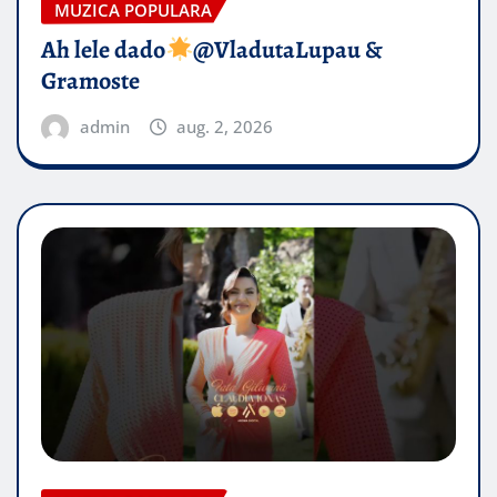
MUZICA POPULARA
Ah lele dado​
@VladutaLupau &
Gramoste
admin
aug. 2, 2026