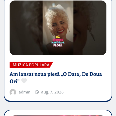
MUZICA POPULARA
Am lansat noua piesă „O Data, De Doua
Ori”
admin
aug. 7, 2026