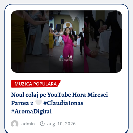
MUZICA POPULARA
Noul colaj pe YouTube Hora Miresei
Partea 2
#ClaudiaIonas
#AromaDigital
admin
aug. 10, 2026