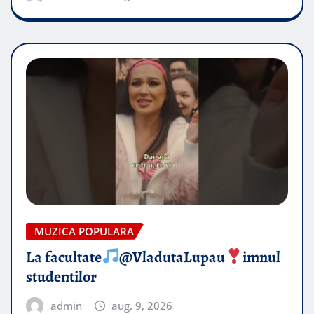
MUZICA POPULARA
La facultate
@VladutaLupau
imnul
studentilor
admin
aug. 9, 2026