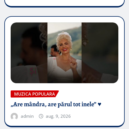
MUZICA POPULARA
„Are mândra, are părul tot inele” ♥️
admin
aug. 9, 2026