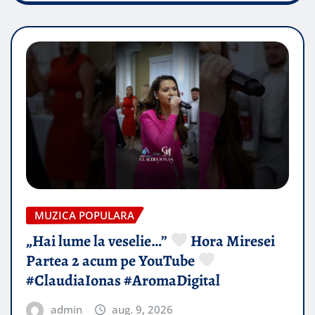
MUZICA POPULARA
„Hai lume la veselie…”
Hora Miresei
Partea 2 acum pe YouTube
#ClaudiaIonas #AromaDigital
admin
aug. 9, 2026