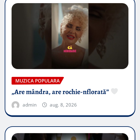
MUZICA POPULARA
„Are mândra, are rochie-nflorată”
admin
aug. 8, 2026