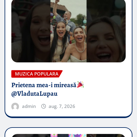
MUZICA POPULARA
Prietena mea-i mireasă​
@VladutaLupau
admin
aug. 7, 2026