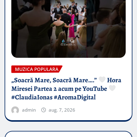
MUZICA POPULARA
„Soacră Mare, Soacră Mare….”
Hora
Miresei Partea 2 acum pe YouTube
#ClaudiaIonas #AromaDigital
admin
aug. 7, 2026