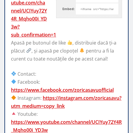
utube.com/cha
Embed:
nnel/UCIYuy72Y
4R_Mqho00i_YD
3w?
sub_confirmation=1
Apasă pe butonul de like
, distribuie dacă ți-a
plăcut
, și
apasă pe clopoțel
pentru a fi la
curent cu toate noutățile de pe acest canal!
Contact:
Facebook:
https://www.facebook.com/zoricasavuofficial
Instagram:
https://instagram.com/zoricasavu?
utm_medium=copy_link
Youtube:
https://www.youtube.com/channel/UCIYuy72Y4R
_Mqho00i_YD3w