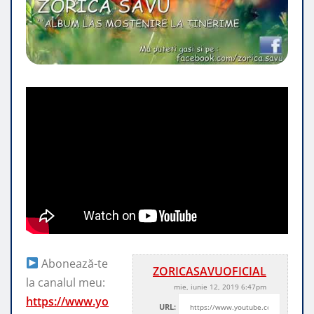
Abonează-te
ZORICASAVUOFICIAL
la canalul meu:
mie, iunie 12, 2019 6:47pm
https://www.yo
URL: