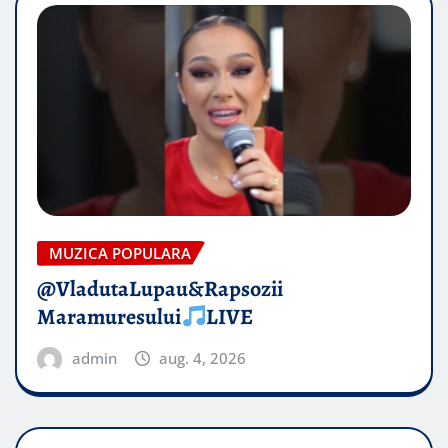
MUZICA POPULARA
@VladutaLupau&Rapsozii
Maramuresului
LIVE
admin
aug. 4, 2026