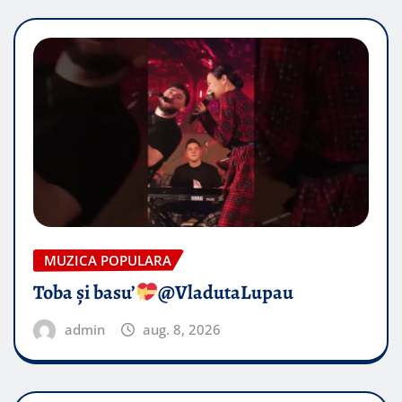
MUZICA POPULARA
Toba și basu’
@VladutaLupau
admin
aug. 8, 2026