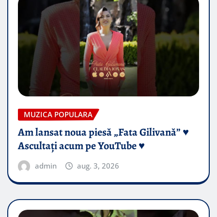
MUZICA POPULARA
Am lansat noua piesă „Fata Gilivană” ♥️
Ascultați acum pe YouTube ♥️
admin
aug. 3, 2026