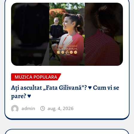
MUZICA POPULARA
Ați ascultat „Fata Gilivană”? ♥️ Cum vi se
pare? ♥️
admin
aug. 4, 2026