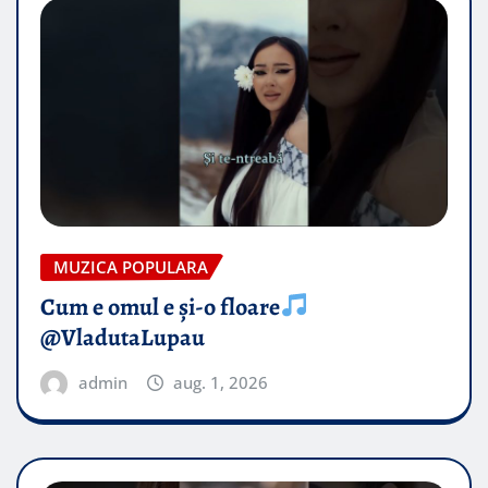
MUZICA POPULARA
Cum e omul e și-o floare
@VladutaLupau
admin
aug. 1, 2026