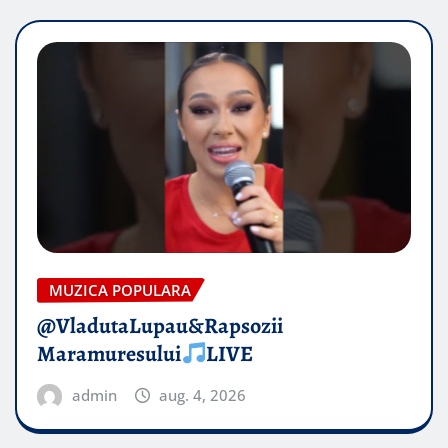
MUZICA POPULARA
@VladutaLupau&Rapsozii
Maramuresului
LIVE
admin
aug. 4, 2026