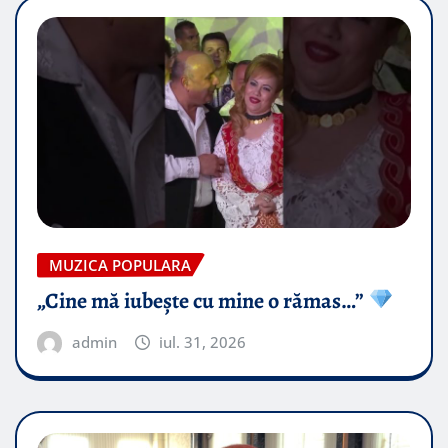
MUZICA POPULARA
„Cine mă iubește cu mine o rămas…”
admin
iul. 31, 2026