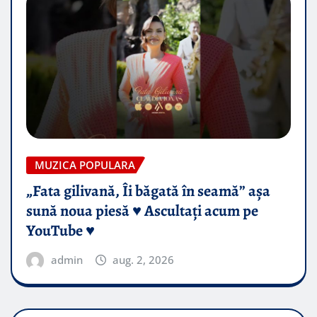
MUZICA POPULARA
„Fata gilivană, Îi băgată în seamă” așa
sună noua piesă ♥️ Ascultați acum pe
YouTube ♥️
admin
aug. 2, 2026