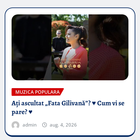
MUZICA POPULARA
Ați ascultat „Fata Gilivană”? ♥️ Cum vi se
pare? ♥️
admin
aug. 4, 2026