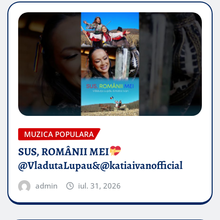
MUZICA POPULARA
SUS, ROMÂNII MEI
@VladutaLupau&@katiaivanofficial
admin
iul. 31, 2026