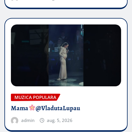
MUZICA POPULARA
Mama
@VladutaLupau
admin
aug. 5, 2026