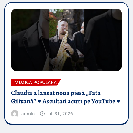
MUZICA POPULARA
Claudia a lansat noua piesă „Fata
Gilivană” ♥️ Ascultați acum pe YouTube ♥️
admin
iul. 31, 2026