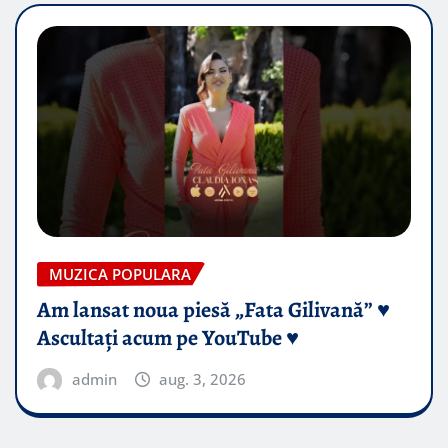
MUZICA POPULARA
Am lansat noua piesă „Fata Gilivană” ♥️
Ascultați acum pe YouTube ♥️
admin
aug. 3, 2026