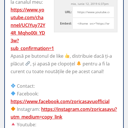
la canalul meu:
mie, iunie 12, 2019 6:37pm
https://www.yo
URL:
utube.com/cha
Embed:
nnel/UCIYuy72Y
4R_Mqho00i_YD
3w?
sub_confirmation=1
Apasă pe butonul de like
, distribuie dacă ți-a
plăcut
, și
apasă pe clopoțel
pentru a fi la
curent cu toate noutățile de pe acest canal!
Contact:
Facebook:
https://www.facebook.com/zoricasavuofficial
Instagram:
https://instagram.com/zoricasavu?
utm_medium=copy_link
Youtube: