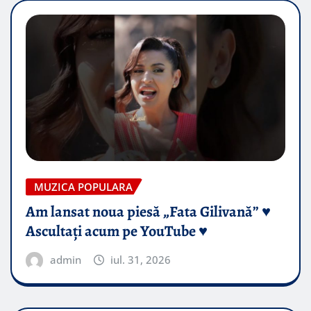
MUZICA POPULARA
Am lansat noua piesă „Fata Gilivană” ♥️
Ascultați acum pe YouTube ♥️
admin
iul. 31, 2026