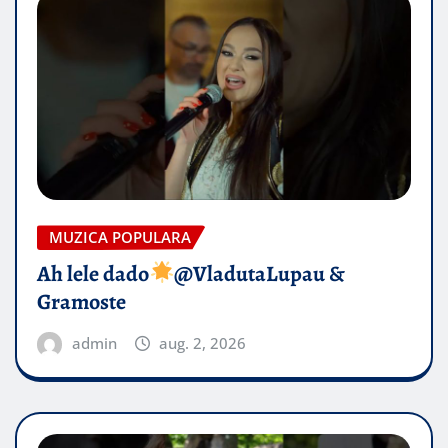
MUZICA POPULARA
Ah lele dado​
@VladutaLupau &
Gramoste
admin
aug. 2, 2026