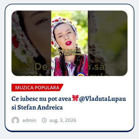
MUZICA POPULARA
Ce iubesc nu pot avea
​@VladutaLupau
si Stefan Andreica
admin
aug. 3, 2026