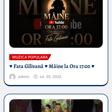
MUZICA POPULARA
♥️ Fata Gilivană ♥️ Mâine la Ora 17:00 ♥️
admin
iul. 30, 2026