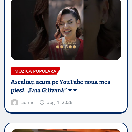
MUZICA POPULARA
Ascultați acum pe YouTube noua mea
piesă „Fata Gilivană” ♥️ ♥️
admin
aug. 1, 2026