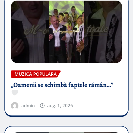
MUZICA POPULARA
„Oamenii se schimbă faptele rămân…”
admin
aug. 1, 2026