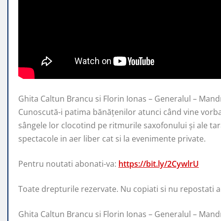
Ghita Caltun Brancu si Florin Ionas – Generalul – Mand
Cunoscută-i patima bănățenilor atunci când vine vorb
sângele lor clocotind pe ritmurile saxofonului și ale tar
spectacole in aer liber cat si la evenimente private.
Pentru noutati abonati-va:
https://bit.ly/2CywlrU
Toate drepturile rezervate. Nu copiati si nu repostati ace
Ghita Caltun Brancu si Florin Ionas – Generalul – Mand