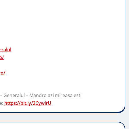
ralul
o/
ro/
 – Generalul – Mandro azi mireasa esti
e:
https://bit.ly/2CywlrU