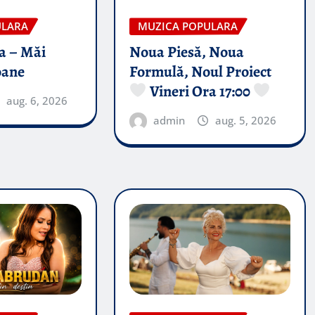
ULARA
MUZICA POPULARA
a – Măi
Noua Piesă, Noua
oane
Formulă, Noul Proiect
Vineri Ora 17:00
aug. 6, 2026
admin
aug. 5, 2026