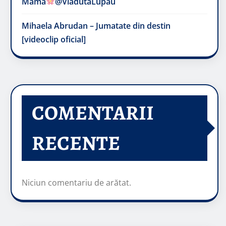
Mama
@VladutaLupau
Mihaela Abrudan – Jumatate din destin
[videoclip oficial]
COMENTARII
RECENTE
Niciun comentariu de arătat.