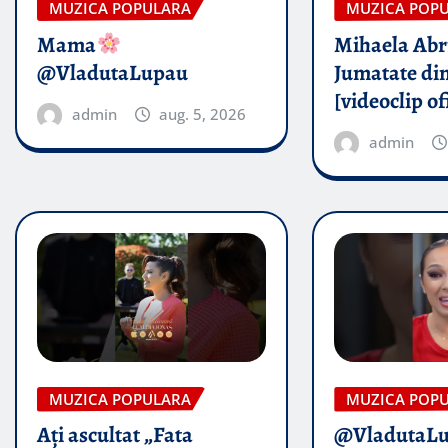
MUZICA POPULARA
MUZICA POP
Mama
Mihaela Ab
@VladutaLupau
Jumatate din
[videoclip of
admin
aug. 5, 2026
admin
MUZICA POPULARA
MUZICA POP
Ați ascultat „Fata
@VladutaL