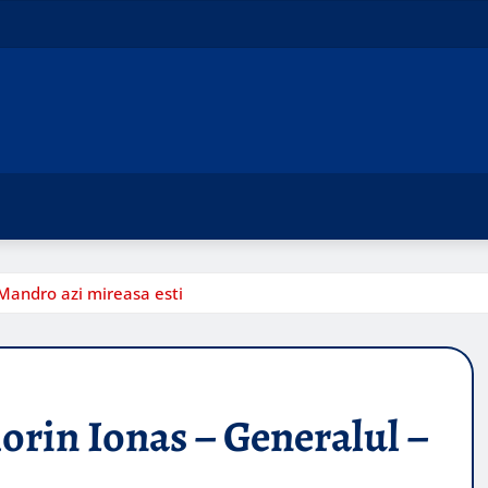
 Mandro azi mireasa esti
orin Ionas – Generalul –