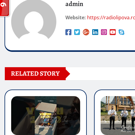
admin
Website:
https://radiolipova.r
RELATED STORY