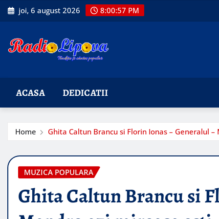
Skip
joi, 6 august 2026
8:00:58 PM
to
content
ACASA
DEDICATII
Home
Ghita Caltun Brancu si Florin Ionas – Generalul –
MUZICA POPULARA
Ghita Caltun Brancu si Fl