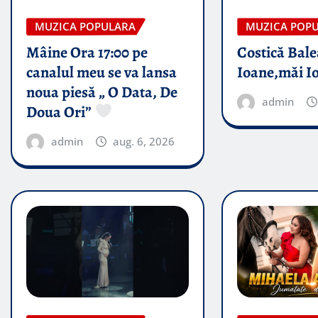
MUZICA POPULARA
MUZICA POP
Mâine Ora 17:00 pe
Costică Bale
canalul meu se va lansa
Ioane,măi I
noua piesă „ O Data, De
admin
Doua Ori”
admin
aug. 6, 2026