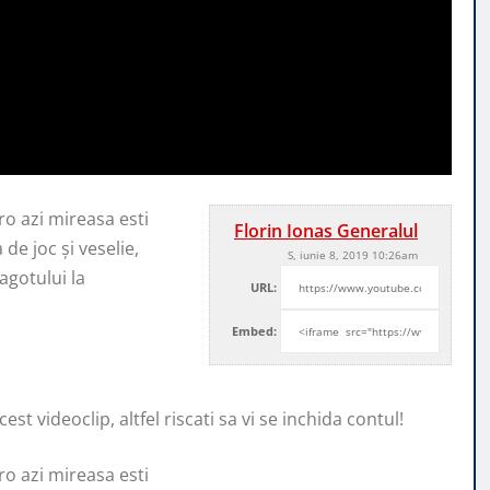
ro azi mireasa esti
Florin Ionas Generalul
a de
joc și veselie,
S, iunie 8, 2019 10:26am
agotului la
URL:
Embed:
st videoclip, altfel riscati sa vi se inchida contul!
ro azi mireasa esti