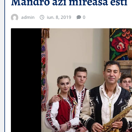
Mandro azi mireasa esti
admin
iun. 8, 2019
0