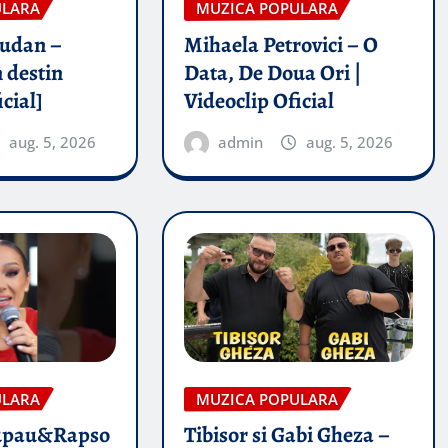
ULARA
MUZICA POPULARA
rudan –
Mihaela Petrovici – O
 destin
Data, De Doua Ori |
icial]
Videoclip Oficial
aug. 5, 2026
admin
aug. 5, 2026
ULARA
MUZICA POPULARA
upau&Rapso
Tibisor si Gabi Gheza –