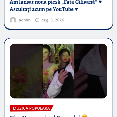
Am lansat noua piesă „Fata Gilivană” ♥️
Ascultați acum pe YouTube ♥️
admin
aug. 3, 2026
MUZICA POPULARA