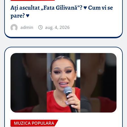
Ați ascultat „Fata Gilivană”? ♥️ Cum vi se
pare? ♥️
admin
aug. 4, 2026
MUZICA POPULARA