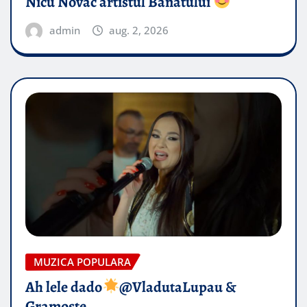
Nicu Novac artistul Banatului
admin
aug. 2, 2026
MUZICA POPULARA
Ah lele dado​
@VladutaLupau &
Gramoste