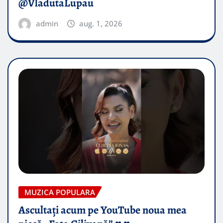
@VladutaLupau
admin
aug. 1, 2026
MUZICA POPULARA
Ascultați acum pe YouTube noua mea