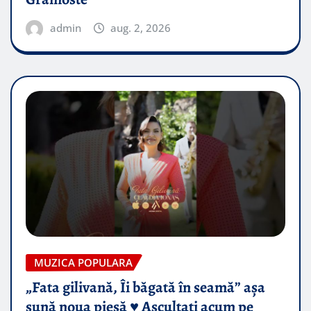
admin
aug. 2, 2026
MUZICA POPULARA
„Fata gilivană, Îi băgată în seamă” așa
sună noua piesă ♥️ Ascultați acum pe