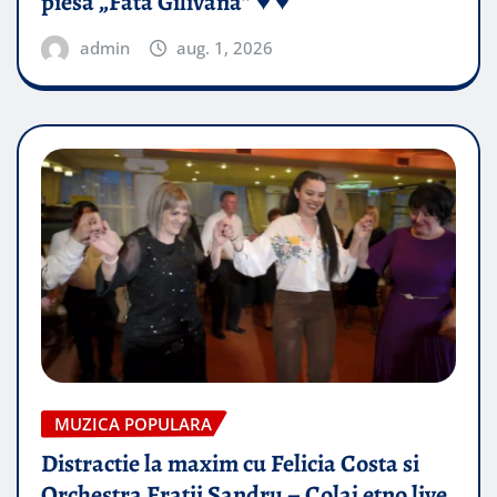
piesă „Fata Gilivană” ♥️ ♥️
admin
aug. 1, 2026
MUZICA POPULARA
Distractie la maxim cu Felicia Costa si
Orchestra Fratii Sandru – Colaj etno live