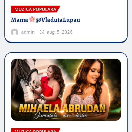
MUZICA POPULARA
Mama
@VladutaLupau
admin
aug. 5, 2026
MUZICA POPULARA