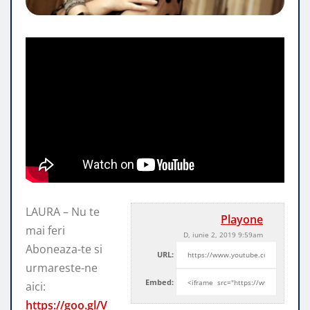
LAURA – Nu te
Playone
mai feri
D, iunie 2, 2019 9:59am
Aboneaza-te si
URL:
urmareste-ne
Embed:
aici:
https://goo.gl/V