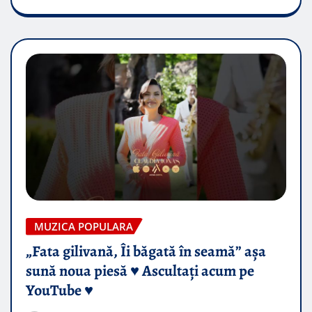
MUZICA POPULARA
„Fata gilivană, Îi băgată în seamă” așa
sună noua piesă ♥️ Ascultați acum pe
YouTube ♥️