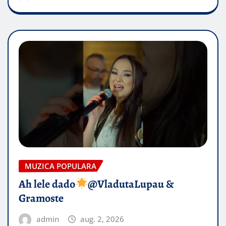
MUZICA POPULARA
Ah lele dado​
@VladutaLupau &
Gramoste
admin
aug. 2, 2026