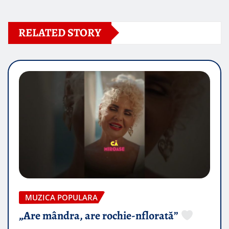
RELATED STORY
MUZICA POPULARA
„Are mândra, are rochie-nflorată”