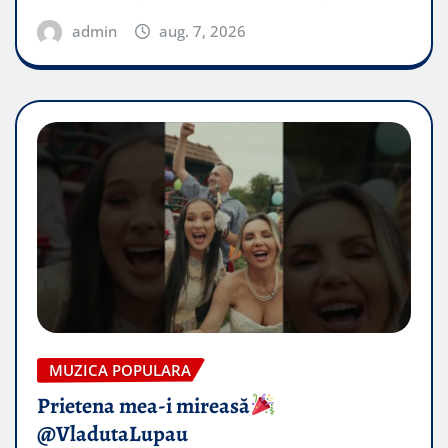
admin
aug. 7, 2026
MUZICA POPULARA
Prietena mea-i mireasă​
@VladutaLupau