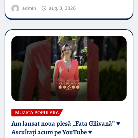
admin
aug. 3, 2026
MUZICA POPULARA
Am lansat noua piesă „Fata Gilivană” ♥️
Ascultați acum pe YouTube ♥️