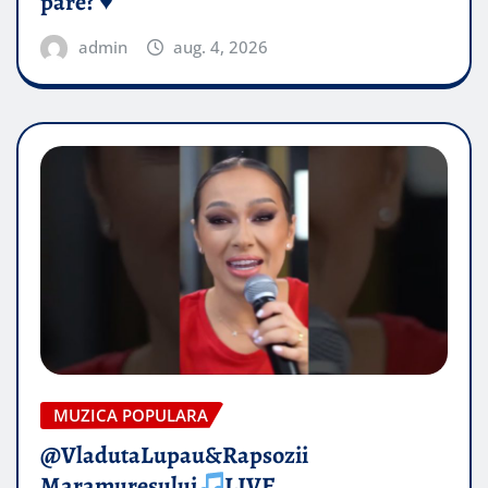
pare? ♥️
admin
aug. 4, 2026
MUZICA POPULARA
@VladutaLupau&Rapsozii
Maramuresului
LIVE