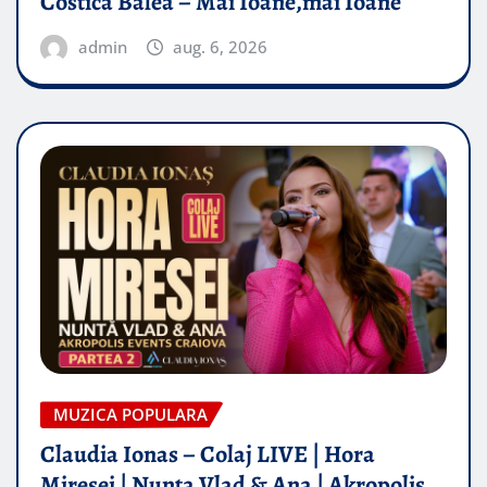
Costică Balea – Măi Ioane,măi Ioane
admin
aug. 6, 2026
MUZICA POPULARA
Claudia Ionas – Colaj LIVE | Hora
Miresei | Nunta Vlad & Ana | Akropolis