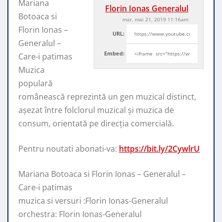
Mariana
Florin Ionas Generalul
Botoaca si
mar, mai 21, 2019 11:16am
Florin Ionas –
URL:
Generalul –
Embed:
Care-i patimas
Muzica
populară
românească reprezintă un gen muzical distinct,
așezat între folclorul
muzical și muzica de
consum, orientată pe direcția comercială.
Pentru noutati abonati-va:
https://bit.ly/2CywlrU
Mariana Botoaca si Florin Ionas – Generalul –
Care-i patimas
muzica si versuri :Florin Ionas-Generalul
orchestra: Florin Ionas-Generalul