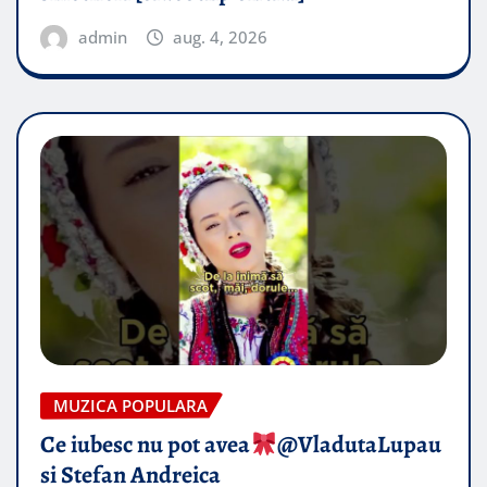
admin
aug. 4, 2026
MUZICA POPULARA
Ce iubesc nu pot avea
​@VladutaLupau
si Stefan Andreica