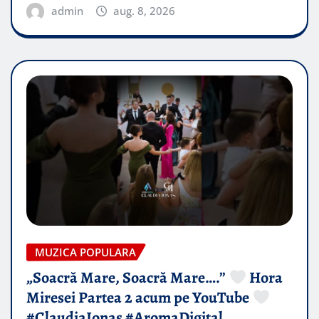
admin
aug. 8, 2026
MUZICA POPULARA
„Soacră Mare, Soacră Mare….”
Hora
Miresei Partea 2 acum pe YouTube
#ClaudiaIonas #AromaDigital