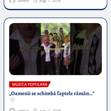
admin
aug. 1, 2026
MUZICA POPULARA
„Oamenii se schimbă faptele rămân…”
admin
aug. 1, 2026