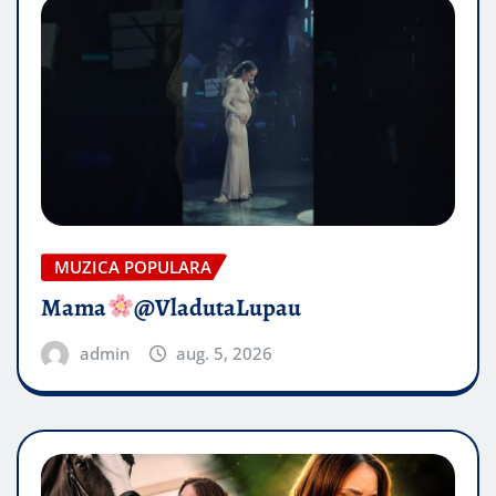
MUZICA POPULARA
Mama
@VladutaLupau
admin
aug. 5, 2026