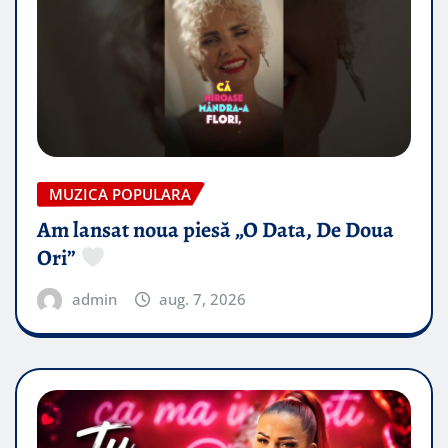
MUZICA POPULARA
Am lansat noua piesă „O Data, De Doua
Ori”
admin
aug. 7, 2026