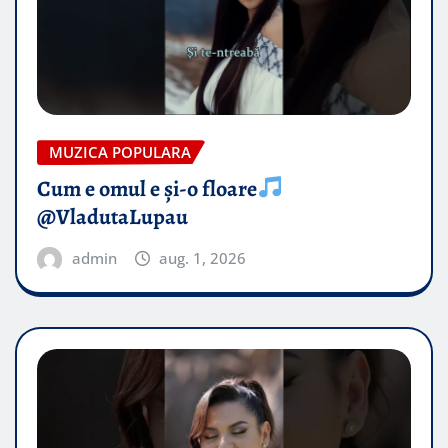
MUZICA POPULARA
Cum e omul e și-o floare
@VladutaLupau
admin
aug. 1, 2026