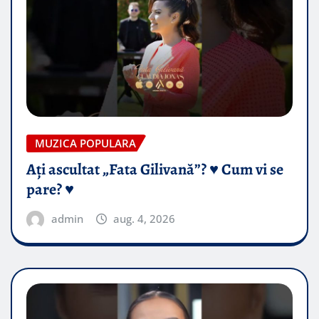
MUZICA POPULARA
Ați ascultat „Fata Gilivană”? ♥️ Cum vi se
pare? ♥️
admin
aug. 4, 2026