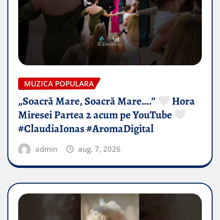
MUZICA POPULARA
„Soacră Mare, Soacră Mare….”
Hora
Miresei Partea 2 acum pe YouTube
#ClaudiaIonas #AromaDigital
admin
aug. 7, 2026