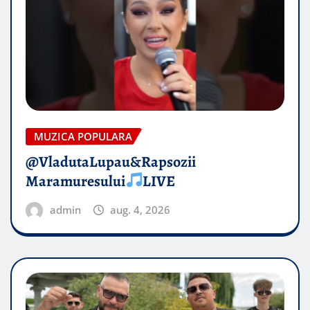
MUZICA POPULARA
@VladutaLupau&Rapsozii
Maramuresului
LIVE
admin
aug. 4, 2026