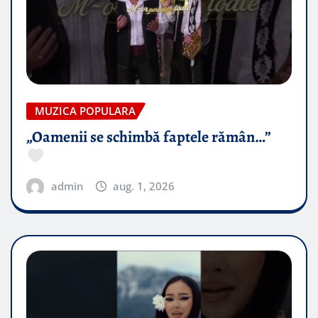
MUZICA POPULARA
„Oamenii se schimbă faptele rămân…”
admin
aug. 1, 2026