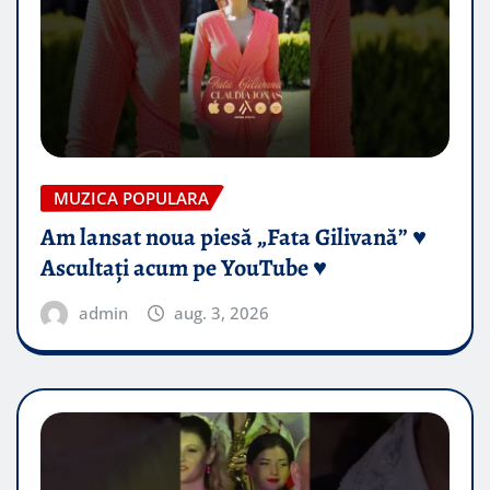
MUZICA POPULARA
Am lansat noua piesă „Fata Gilivană” ♥️
Ascultați acum pe YouTube ♥️
admin
aug. 3, 2026