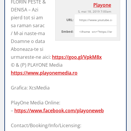
FLORIN PESTE &
Playone
DENISA – Azi
S, mai 18, 2019 7:00am
pierd tot si am
URL:
sa raman sarac
Embed:
/ M-ai naste-ma
Doamne o data
Aboneaza-te si
urmareste-ne aici:
https://goo.gl/VpkM8x
© & (P) PLAYONE Media
https://www.playonemedia.ro
Grafica: XcsMedia
PlayOne Media Online:
–
https://www.facebook.com/playoneweb
Contact/Booking/Info/Licensing: