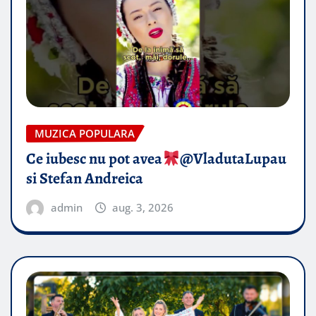
MUZICA POPULARA
Ce iubesc nu pot avea
​@VladutaLupau
si Stefan Andreica
admin
aug. 3, 2026