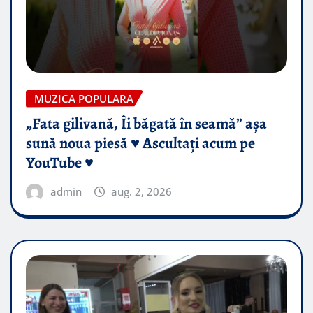
MUZICA POPULARA
„Fata gilivană, Îi băgată în seamă” așa
sună noua piesă ♥️ Ascultați acum pe
YouTube ♥️
admin
aug. 2, 2026