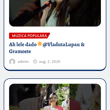
MUZICA POPULARA
Ah lele dado​
@VladutaLupau &
Gramoste
admin
aug. 2, 2026