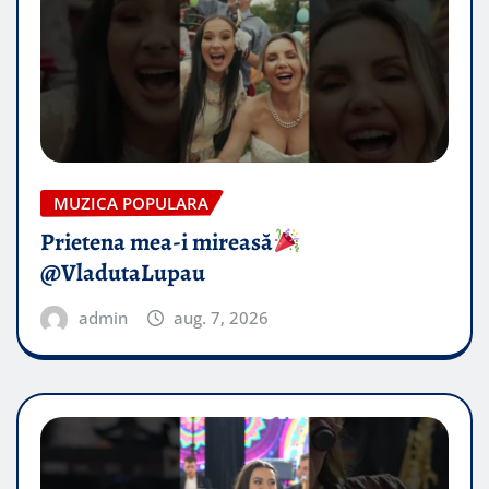
MUZICA POPULARA
Prietena mea-i mireasă​
@VladutaLupau
admin
aug. 7, 2026