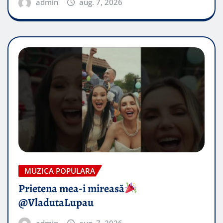
admin
aug. 7, 2026
MUZICA POPULARA
Prietena mea-i mireasă​
@VladutaLupau