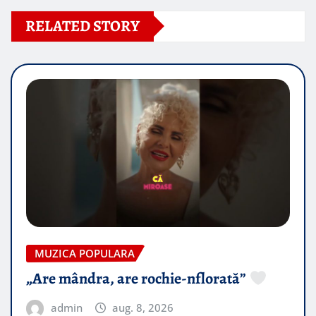
RELATED STORY
MUZICA POPULARA
„Are mândra, are rochie-nflorată”
admin
aug. 8, 2026