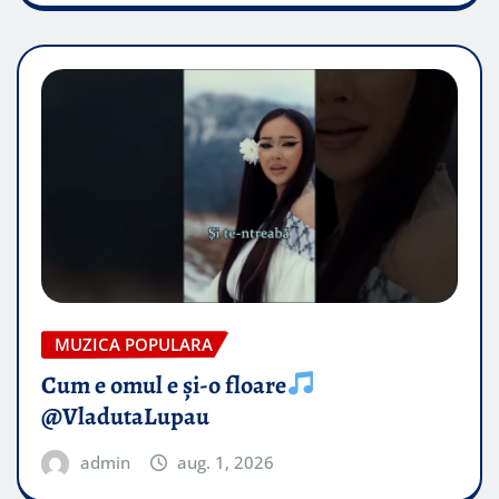
MUZICA POPULARA
Cum e omul e și-o floare
@VladutaLupau
admin
aug. 1, 2026