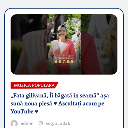
MUZICA POPULARA
„Fata gilivană, Îi băgată în seamă” așa
sună noua piesă ♥️ Ascultați acum pe
YouTube ♥️
admin
aug. 2, 2026