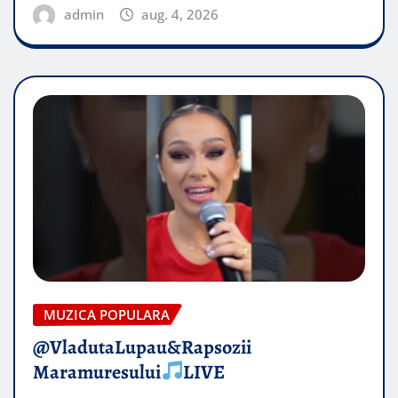
admin
aug. 4, 2026
MUZICA POPULARA
@VladutaLupau&Rapsozii
Maramuresului
LIVE