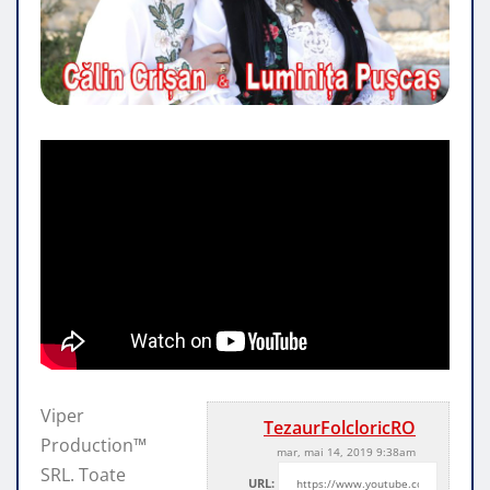
Viper
TezaurFolcloricRO
Production™
mar, mai 14, 2019 9:38am
SRL. Toate
URL: