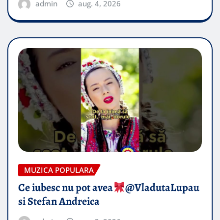
admin
aug. 4, 2026
MUZICA POPULARA
Ce iubesc nu pot avea
​@VladutaLupau
si Stefan Andreica