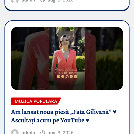
MUZICA POPULARA
Am lansat noua piesă „Fata Gilivană” ♥️
Ascultați acum pe YouTube ♥️
admin
aug. 3, 2026