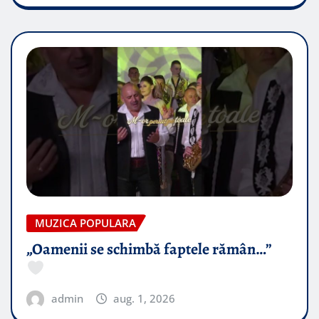
MUZICA POPULARA
„Oamenii se schimbă faptele rămân…”
admin
aug. 1, 2026