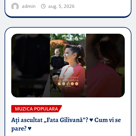
admin
aug. 5, 2026
MUZICA POPULARA
Ați ascultat „Fata Gilivană”? ♥️ Cum vi se
pare? ♥️