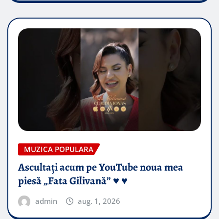
MUZICA POPULARA
Ascultați acum pe YouTube noua mea
piesă „Fata Gilivană” ♥️ ♥️
admin
aug. 1, 2026