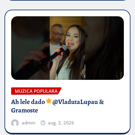
MUZICA POPULARA
Ah lele dado​
@VladutaLupau &
Gramoste
admin
aug. 2, 2026