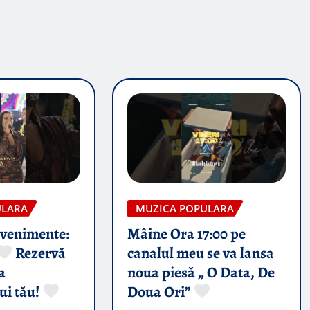
ULARA
MUZICA POPULARA
evenimente:
Mâine Ora 17:00 pe
Rezervă
canalul meu se va lansa
a
noua piesă „ O Data, De
ui tău!
Doua Ori”