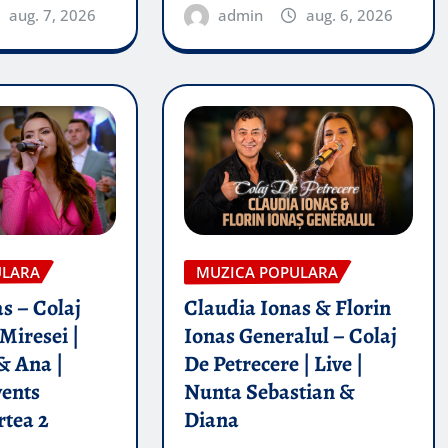
aug. 7, 2026
admin
aug. 6, 2026
ULARA
MUZICA POPULARA
s – Colaj
Claudia Ionas & Florin
Miresei |
Ionas Generalul – Colaj
& Ana |
De Petrecere | Live |
vents
Nunta Sebastian &
rtea 2
Diana