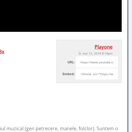
Playone
8x
D, mai 12, 2019 8:18pm
URL:
Embed:
l muzical (gen petrecere, manele, folclor). Suntem o