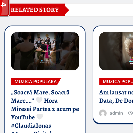
RELATED STORY
MUZICA POPULARA
MUZICA POP
„Soacră Mare, Soacră
Am lansat n
Mare….”
Hora
Data, De Do
Miresei Partea 2 acum pe
admin
YouTube
#ClaudiaIonas