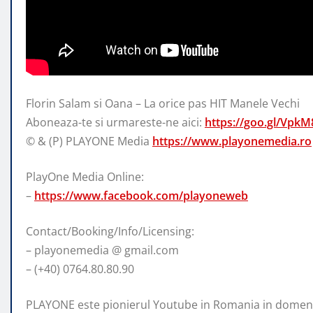
Florin Salam si Oana – La orice pas HIT Manele Vechi
Aboneaza-te si urmareste-ne aici:
https://goo.gl/VpkM
© & (P)
PLAYONE Media
https://www.playonemedia.ro
PlayOne Media Online:
–
https://www.facebook.com/playoneweb
Contact/Booking/Info/Licensing:
– playonemedia @ gmail.com
– (+40) 0764.80.80.90
PLAYONE este pionierul Youtube in Romania in domeniu