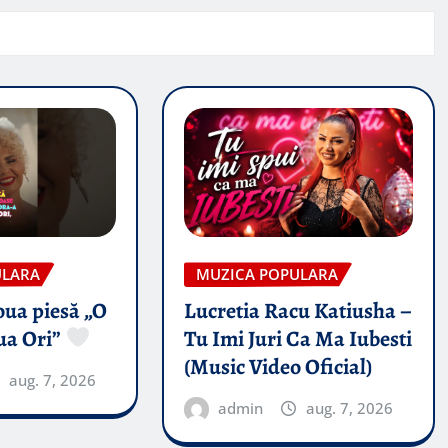
ULARA
MUZICA POPULARA
oua piesă „O
Lucretia Racu Katiusha –
ua Ori”
Tu Imi Juri Ca Ma Iubesti
(Music Video Oficial)
aug. 7, 2026
admin
aug. 7, 2026