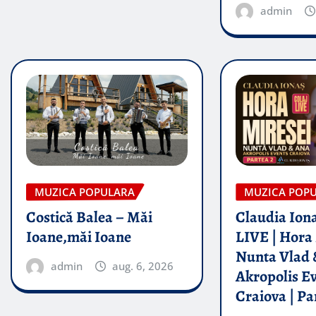
admin
MUZICA POPULARA
MUZICA POP
Costică Balea – Măi
Claudia Iona
Ioane,măi Ioane
LIVE | Hora 
Nunta Vlad 
admin
aug. 6, 2026
Akropolis E
Craiova | Pa