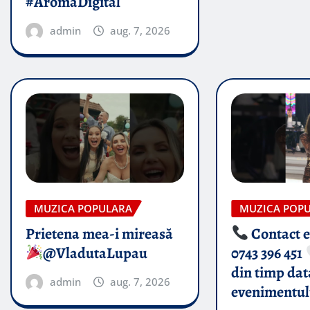
#AromaDigital
admin
aug. 7, 2026
MUZICA POPULARA
MUZICA POP
Prietena mea-i mireasă​
Contact 
@VladutaLupau
0743 396 451
din timp dat
admin
aug. 7, 2026
evenimentul