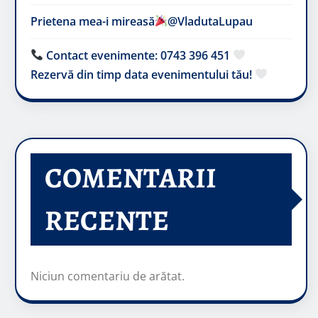
Prietena mea-i mireasă​
@VladutaLupau
Contact evenimente: 0743 396 451
Rezervă din timp data evenimentului tău!
COMENTARII
RECENTE
Niciun comentariu de arătat.