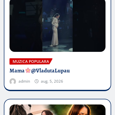
MUZICA POPULARA
Mama
@VladutaLupau
admin
aug. 5, 2026