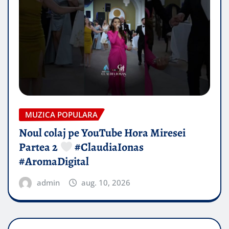
MUZICA POPULARA
Noul colaj pe YouTube Hora Miresei
Partea 2
#ClaudiaIonas
#AromaDigital
admin
aug. 10, 2026