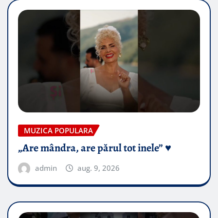
MUZICA POPULARA
„Are mândra, are părul tot inele” ♥️
admin
aug. 9, 2026