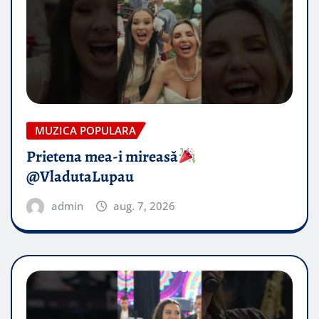
MUZICA POPULARA
Prietena mea-i mireasă​
@VladutaLupau
admin
aug. 7, 2026