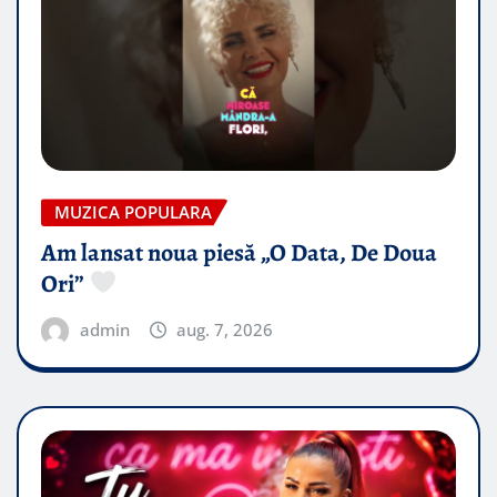
MUZICA POPULARA
Am lansat noua piesă „O Data, De Doua
Ori”
admin
aug. 7, 2026