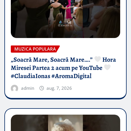
MUZICA POPULARA
„Soacră Mare, Soacră Mare….”
Hora
Miresei Partea 2 acum pe YouTube
#ClaudiaIonas #AromaDigital
admin
aug. 7, 2026