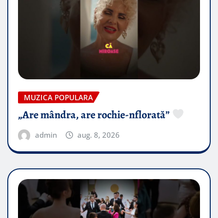
MUZICA POPULARA
„Are mândra, are rochie-nflorată”
admin
aug. 8, 2026