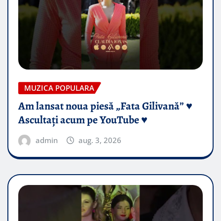
MUZICA POPULARA
Am lansat noua piesă „Fata Gilivană” ♥️
Ascultați acum pe YouTube ♥️
admin
aug. 3, 2026