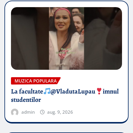
MUZICA POPULARA
La facultate
@VladutaLupau
imnul
studentilor
admin
aug. 9, 2026