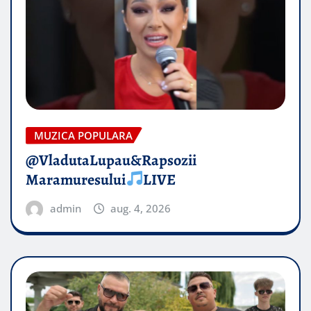
MUZICA POPULARA
@VladutaLupau&Rapsozii
Maramuresului
LIVE
admin
aug. 4, 2026