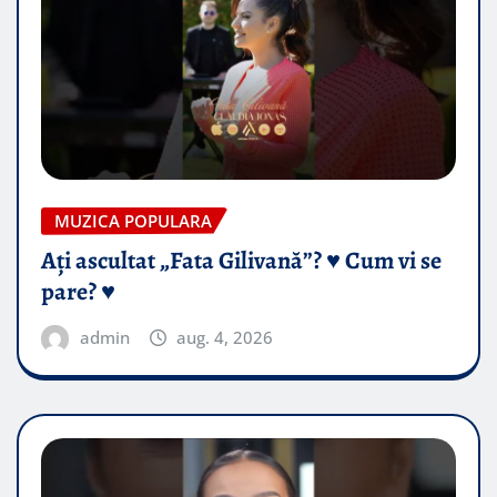
MUZICA POPULARA
Ați ascultat „Fata Gilivană”? ♥️ Cum vi se
pare? ♥️
admin
aug. 4, 2026