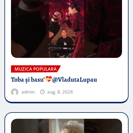
MUZICA POPULARA
Toba și basu’
@VladutaLupau
admin
aug. 8, 2026