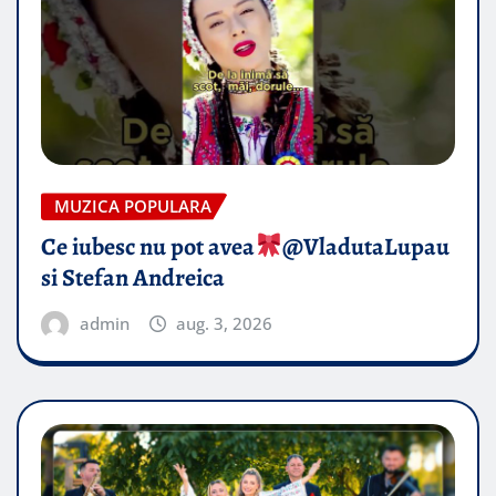
MUZICA POPULARA
Ce iubesc nu pot avea
​@VladutaLupau
si Stefan Andreica
admin
aug. 3, 2026