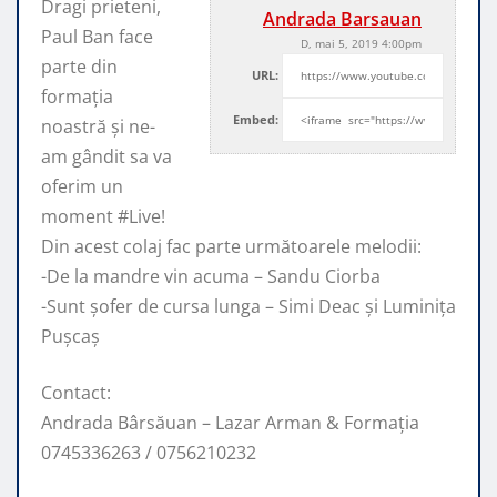
Dragi prieteni,
Andrada Barsauan
Paul Ban face
D, mai 5, 2019 4:00pm
parte din
URL:
formația
Embed:
noastră și ne-
am gândit sa va
oferim un
moment #Live!
Din acest
colaj fac parte următoarele melodii:
-De la mandre vin acuma – Sandu Ciorba
-Sunt șofer de cursa lunga – Simi Deac și Luminița
Pușcaș
Contact:
Andrada Bârsăuan – Lazar Arman & Formația
0745336263 / 0756210232