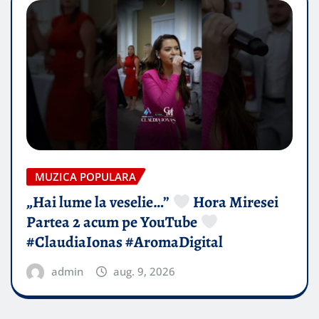
MUZICA POPULARA
„Hai lume la veselie…”
Hora Miresei
Partea 2 acum pe YouTube
#ClaudiaIonas #AromaDigital
admin
aug. 9, 2026