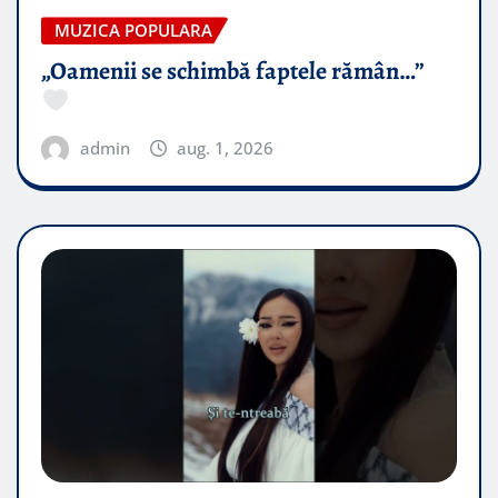
MUZICA POPULARA
„Oamenii se schimbă faptele rămân…”
admin
aug. 1, 2026