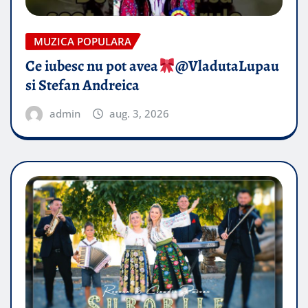
MUZICA POPULARA
Ce iubesc nu pot avea
​@VladutaLupau
si Stefan Andreica
admin
aug. 3, 2026