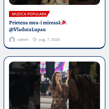
MUZICA POPULARA
Prietena mea-i mireasă​
@VladutaLupau
admin
aug. 7, 2026