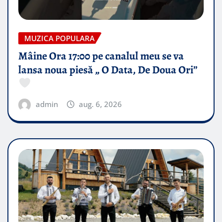
MUZICA POPULARA
Mâine Ora 17:00 pe canalul meu se va
lansa noua piesă „ O Data, De Doua Ori”
admin
aug. 6, 2026