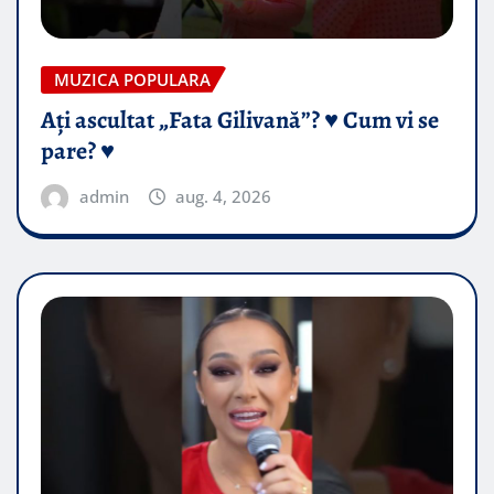
MUZICA POPULARA
Ați ascultat „Fata Gilivană”? ♥️ Cum vi se
pare? ♥️
admin
aug. 4, 2026