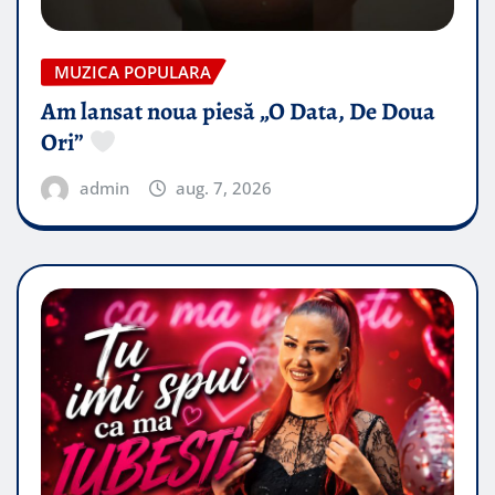
MUZICA POPULARA
Am lansat noua piesă „O Data, De Doua
Ori”
admin
aug. 7, 2026