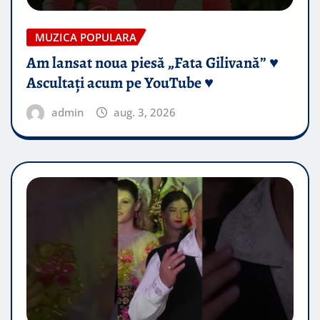
MUZICA POPULARA
Am lansat noua piesă „Fata Gilivană” ♥️
Ascultați acum pe YouTube ♥️
admin
aug. 3, 2026