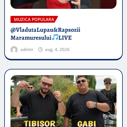
MUZICA POPULARA
@VladutaLupau&Rapsozii
Maramuresului
LIVE
admin
aug. 4, 2026