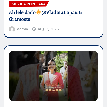
MUZICA POPULARA
Ah lele dado​
@VladutaLupau &
Gramoste
admin
aug. 2, 2026