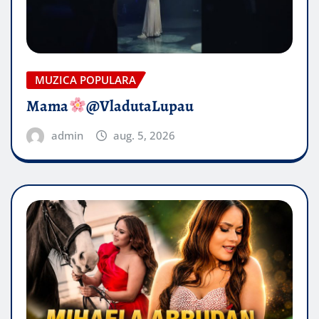
MUZICA POPULARA
Mama
@VladutaLupau
admin
aug. 5, 2026