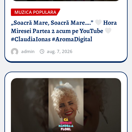
MUZICA POPULARA
„Soacră Mare, Soacră Mare….”
Hora
Miresei Partea 2 acum pe YouTube
#ClaudiaIonas #AromaDigital
admin
aug. 7, 2026