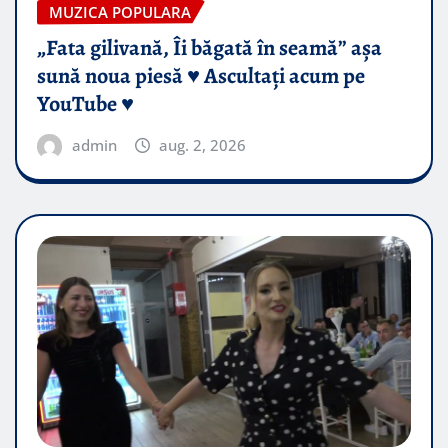
MUZICA POPULARA
„Fata gilivană, Îi băgată în seamă” așa
sună noua piesă ♥️ Ascultați acum pe
YouTube ♥️
admin
aug. 2, 2026