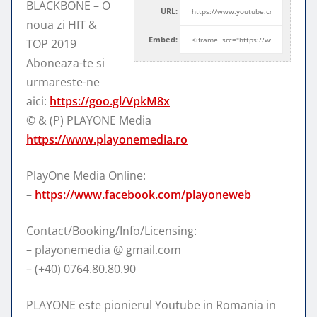
BLACKBONE – O
URL:
noua zi HIT &
Embed:
TOP 2019
Aboneaza-te si
urmareste-ne
aici:
https://goo.gl/VpkM8x
© &
(P) PLAYONE Media
https://www.playonemedia.ro
PlayOne Media Online:
–
https://www.facebook.com/playoneweb
Contact/Booking/Info/Licensing:
– playonemedia @ gmail.com
– (+40) 0764.80.80.90
PLAYONE este pionierul Youtube in Romania in