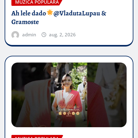
MUZICA POPULARA
Ah lele dado​
@VladutaLupau &
Gramoste
admin
aug. 2, 2026