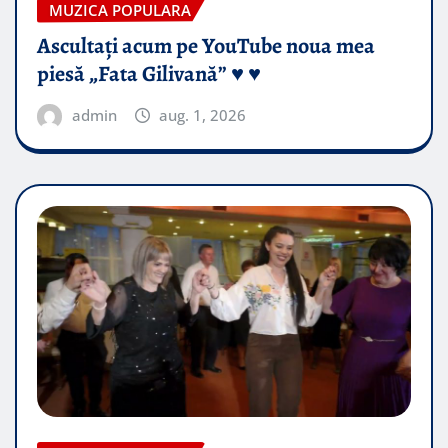
MUZICA POPULARA
Ascultați acum pe YouTube noua mea
piesă „Fata Gilivană” ♥️ ♥️
admin
aug. 1, 2026