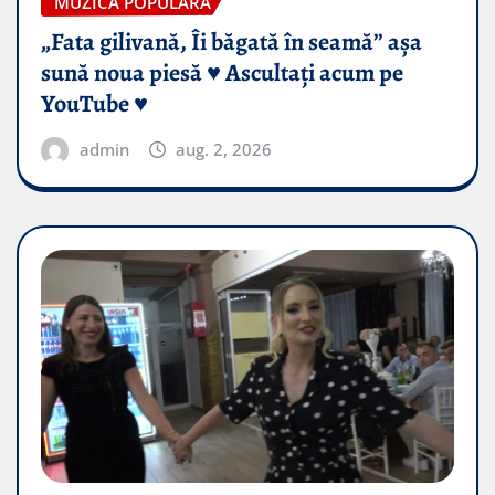
MUZICA POPULARA
„Fata gilivană, Îi băgată în seamă” așa
sună noua piesă ♥️ Ascultați acum pe
YouTube ♥️
admin
aug. 2, 2026