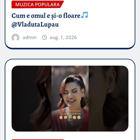
MUZICA POPULARA
Cum e omul e și-o floare
@VladutaLupau
admin
aug. 1, 2026