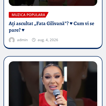
MUZICA POPULARA
Ați ascultat „Fata Gilivană”? ♥️ Cum vi se
pare? ♥️
admin
aug. 4, 2026