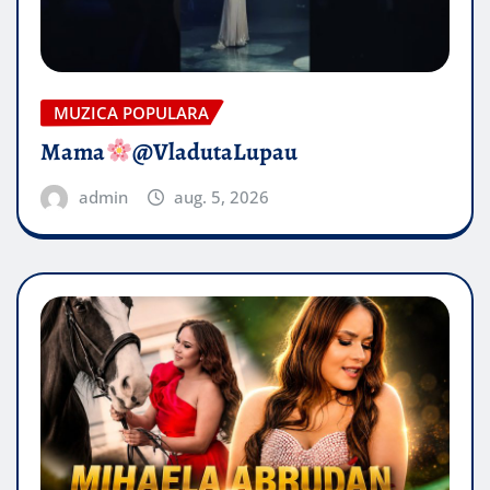
MUZICA POPULARA
Mama
@VladutaLupau
admin
aug. 5, 2026