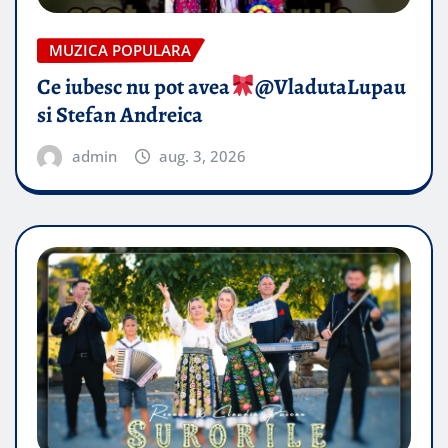
MUZICA POPULARA
Ce iubesc nu pot avea
​@VladutaLupau
si Stefan Andreica
admin
aug. 3, 2026