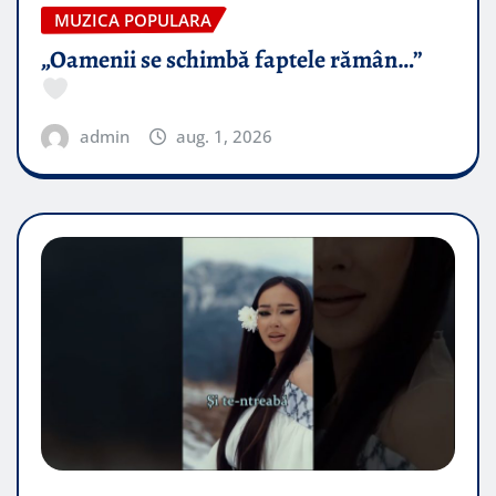
MUZICA POPULARA
„Oamenii se schimbă faptele rămân…”
admin
aug. 1, 2026