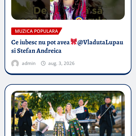
MUZICA POPULARA
Ce iubesc nu pot avea
​@VladutaLupau
si Stefan Andreica
admin
aug. 3, 2026