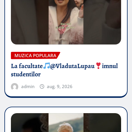
MUZICA POPULARA
La facultate
@VladutaLupau
imnul
studentilor
admin
aug. 9, 2026