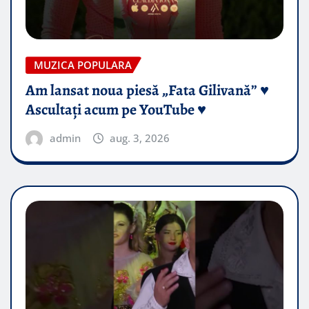
MUZICA POPULARA
Am lansat noua piesă „Fata Gilivană” ♥️
Ascultați acum pe YouTube ♥️
admin
aug. 3, 2026