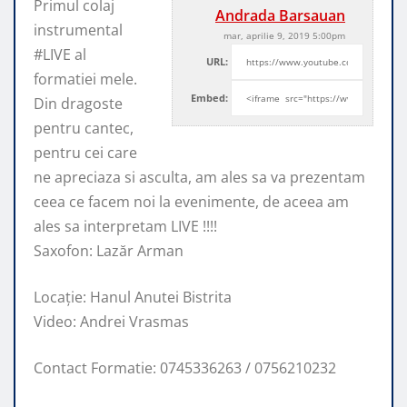
Primul colaj
Andrada Barsauan
instrumental
mar, aprilie 9, 2019 5:00pm
#LIVE al
URL:
formatiei mele.
Embed:
Din dragoste
pentru cantec,
pentru cei care
ne apreciaza si asculta, am ales
sa va prezentam
ceea ce facem noi la evenimente, de aceea am
ales sa interpretam LIVE !!!!
Saxofon: Lazăr Arman
Locație: Hanul Anutei Bistrita
Video: Andrei Vrasmas
Contact Formatie: 0745336263 / 0756210232