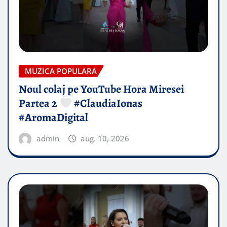
MUZICA POPULARA
Noul colaj pe YouTube Hora Miresei
Partea 2
#ClaudiaIonas
#AromaDigital
admin
aug. 10, 2026