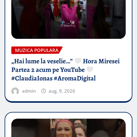
MUZICA POPULARA
„Hai lume la veselie…”
Hora Miresei
Partea 2 acum pe YouTube
#ClaudiaIonas #AromaDigital
admin
aug. 9, 2026