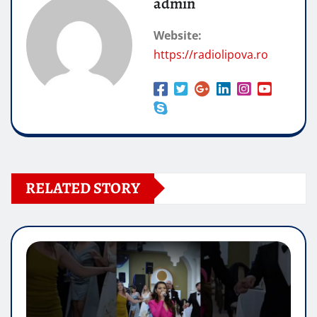
admin
Website:
https://radiolipova.ro
RELATED STORY