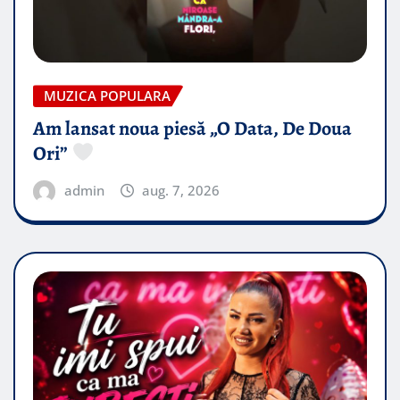
MUZICA POPULARA
Am lansat noua piesă „O Data, De Doua
Ori”
admin
aug. 7, 2026