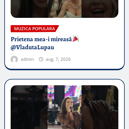
MUZICA POPULARA
Prietena mea-i mireasă​
@VladutaLupau
admin
aug. 7, 2026