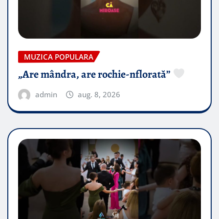
MUZICA POPULARA
„Are mândra, are rochie-nflorată”
admin
aug. 8, 2026