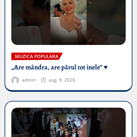
MUZICA POPULARA
„Are mândra, are părul tot inele” ♥️
admin
aug. 9, 2026