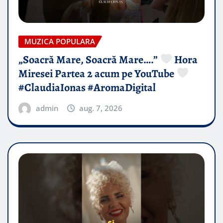
MUZICA POPULARA
„Soacră Mare, Soacră Mare….”
Hora
Miresei Partea 2 acum pe YouTube
#ClaudiaIonas #AromaDigital
admin
aug. 7, 2026