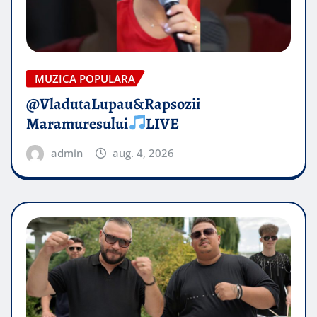
MUZICA POPULARA
@VladutaLupau&Rapsozii
Maramuresului
LIVE
admin
aug. 4, 2026