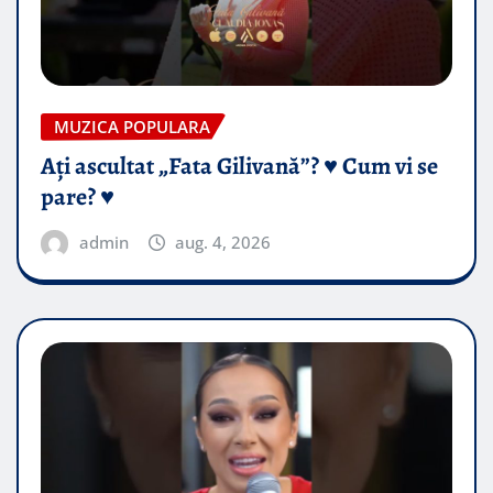
MUZICA POPULARA
Ați ascultat „Fata Gilivană”? ♥️ Cum vi se
pare? ♥️
admin
aug. 4, 2026