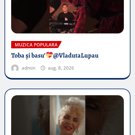
MUZICA POPULARA
Toba și basu’
@VladutaLupau
admin
aug. 8, 2026