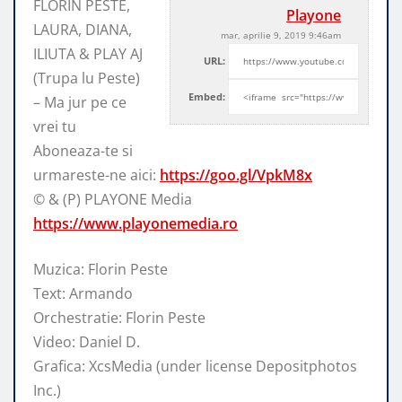
FLORIN PESTE,
Playone
LAURA, DIANA,
mar, aprilie 9, 2019 9:46am
ILIUTA & PLAY AJ
URL:
(Trupa lu Peste)
Embed:
– Ma jur pe ce
vrei tu
Aboneaza-te si
urmareste-ne
aici:
https://goo.gl/VpkM8x
© & (P) PLAYONE Media
https://www.playonemedia.ro
Muzica: Florin Peste
Text: Armando
Orchestratie: Florin Peste
Video: Daniel D.
Grafica: XcsMedia (under license Depositphotos
Inc.)