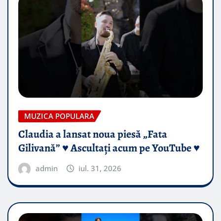
MUZICA POPULARA
Claudia a lansat noua piesă „Fata
Gilivană” ♥️ Ascultați acum pe YouTube ♥️
admin
iul. 31, 2026