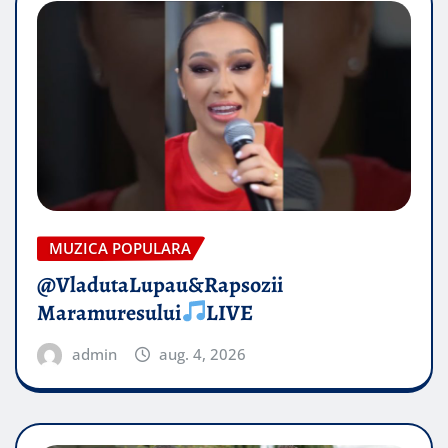
MUZICA POPULARA
@VladutaLupau&Rapsozii
Maramuresului
LIVE
admin
aug. 4, 2026