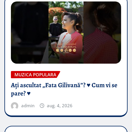
MUZICA POPULARA
Ați ascultat „Fata Gilivană”? ♥️ Cum vi se
pare? ♥️
admin
aug. 4, 2026