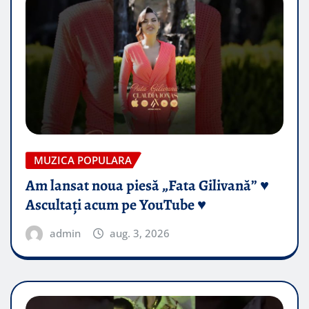
MUZICA POPULARA
Am lansat noua piesă „Fata Gilivană” ♥️
Ascultați acum pe YouTube ♥️
admin
aug. 3, 2026