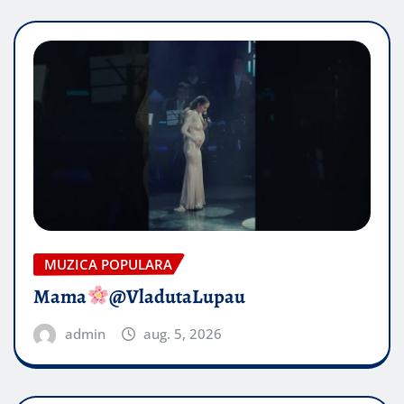
MUZICA POPULARA
Mama
@VladutaLupau
admin
aug. 5, 2026