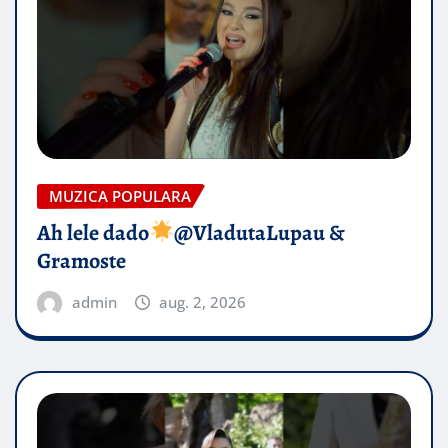
MUZICA POPULARA
Ah lele dado​
@VladutaLupau &
Gramoste
admin
aug. 2, 2026