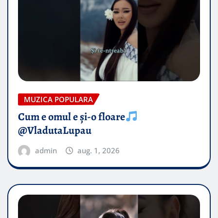
MUZICA POPULARA
Cum e omul e și-o floare
@VladutaLupau
admin
aug. 1, 2026