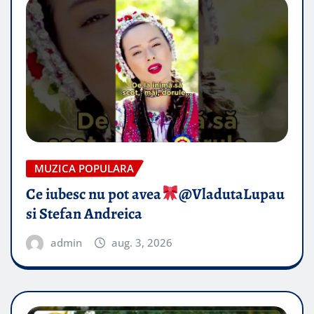
MUZICA POPULARA
Ce iubesc nu pot avea
​@VladutaLupau
si Stefan Andreica
admin
aug. 3, 2026