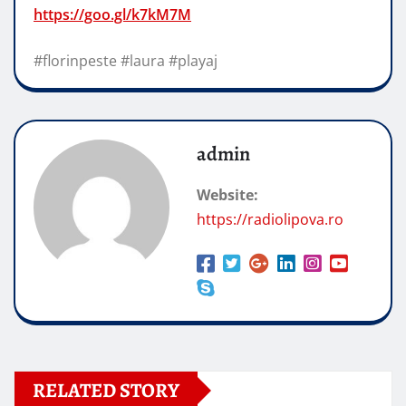
https://goo.gl/k7kM7M
#florinpeste #laura #playaj
admin
Website:
https://radiolipova.ro
RELATED STORY