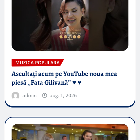
MUZICA POPULARA
Ascultați acum pe YouTube noua mea
piesă „Fata Gilivană” ♥️ ♥️
admin
aug. 1, 2026