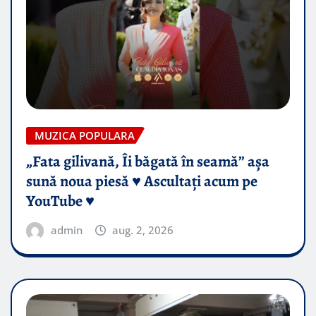
MUZICA POPULARA
„Fata gilivană, Îi băgată în seamă” așa
sună noua piesă ♥️ Ascultați acum pe
YouTube ♥️
admin
aug. 2, 2026