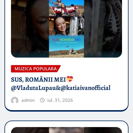
MUZICA POPULARA
SUS, ROMÂNII MEI
@VladutaLupau&@katiaivanofficial
admin
iul. 31, 2026