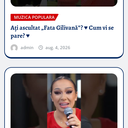
MUZICA POPULARA
Ați ascultat „Fata Gilivană”? ♥️ Cum vi se
pare? ♥️
admin
aug. 4, 2026