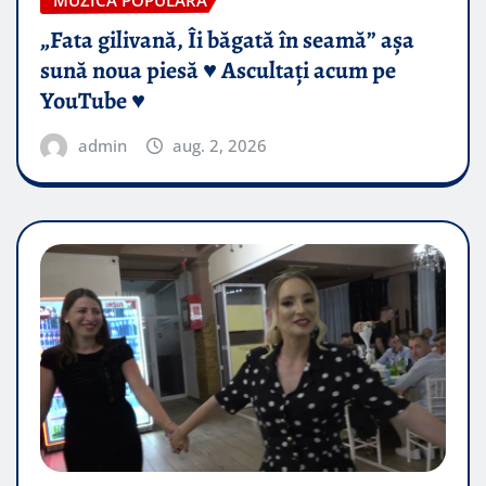
„Fata gilivană, Îi băgată în seamă” așa
sună noua piesă ♥️ Ascultați acum pe
YouTube ♥️
admin
aug. 2, 2026