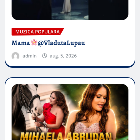
MUZICA POPULARA
Mama
@VladutaLupau
admin
aug. 5, 2026