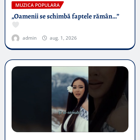
MUZICA POPULARA
„Oamenii se schimbă faptele rămân…”
admin
aug. 1, 2026