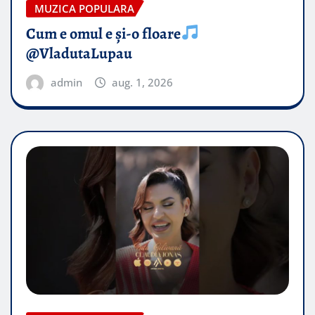
MUZICA POPULARA
Cum e omul e și-o floare
@VladutaLupau
admin
aug. 1, 2026