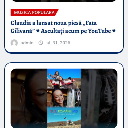
MUZICA POPULARA
Claudia a lansat noua piesă „Fata
Gilivană” ♥️ Ascultați acum pe YouTube ♥️
admin
iul. 31, 2026