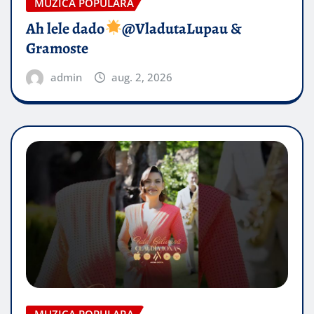
MUZICA POPULARA
Ah lele dado​
@VladutaLupau &
Gramoste
admin
aug. 2, 2026
MUZICA POPULARA