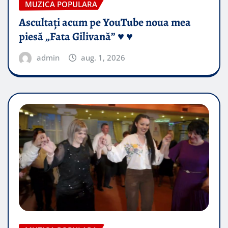
MUZICA POPULARA
Ascultați acum pe YouTube noua mea
piesă „Fata Gilivană” ♥️ ♥️
admin
aug. 1, 2026