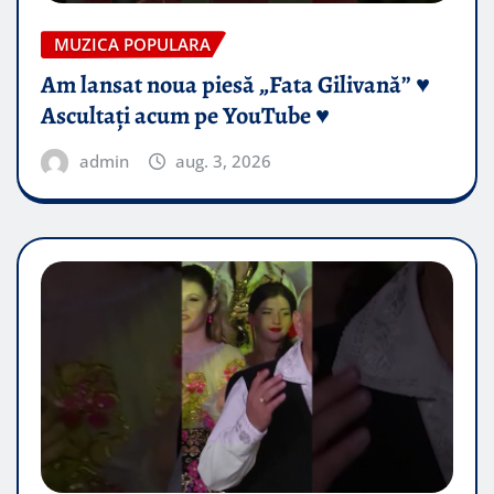
MUZICA POPULARA
Am lansat noua piesă „Fata Gilivană” ♥️
Ascultați acum pe YouTube ♥️
admin
aug. 3, 2026