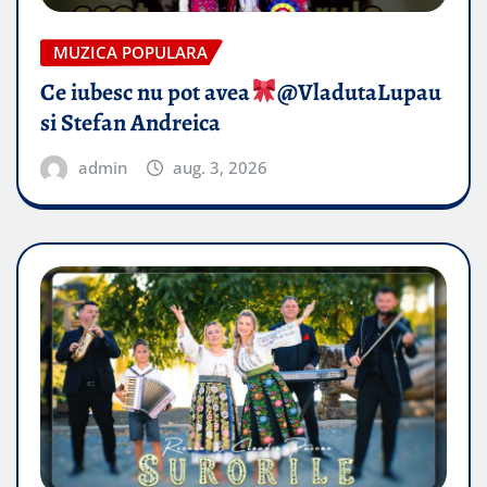
MUZICA POPULARA
Ce iubesc nu pot avea
​@VladutaLupau
si Stefan Andreica
admin
aug. 3, 2026