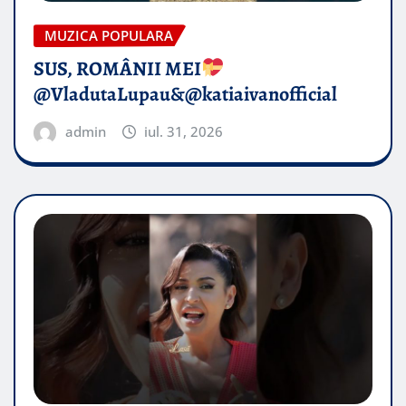
MUZICA POPULARA
SUS, ROMÂNII MEI
@VladutaLupau&@katiaivanofficial
admin
iul. 31, 2026