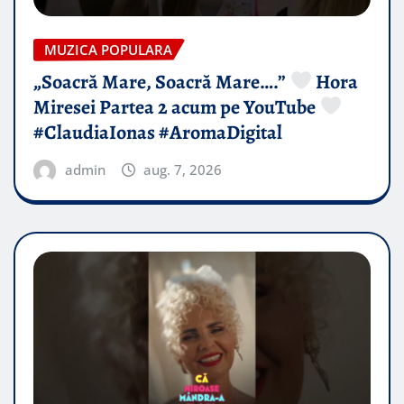
MUZICA POPULARA
„Soacră Mare, Soacră Mare….”
Hora
Miresei Partea 2 acum pe YouTube
#ClaudiaIonas #AromaDigital
admin
aug. 7, 2026