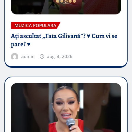
MUZICA POPULARA
Ați ascultat „Fata Gilivană”? ♥️ Cum vi se
pare? ♥️
admin
aug. 4, 2026