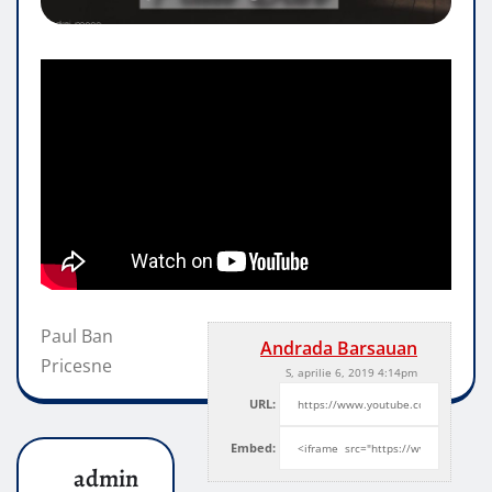
Paul Ban
Andrada Barsauan
Pricesne
S, aprilie 6, 2019 4:14pm
URL:
Embed:
admin