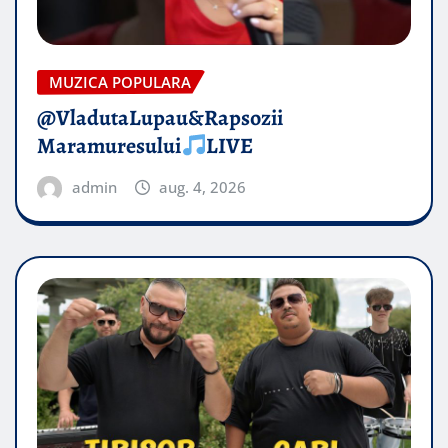
MUZICA POPULARA
@VladutaLupau&Rapsozii
Maramuresului
LIVE
admin
aug. 4, 2026