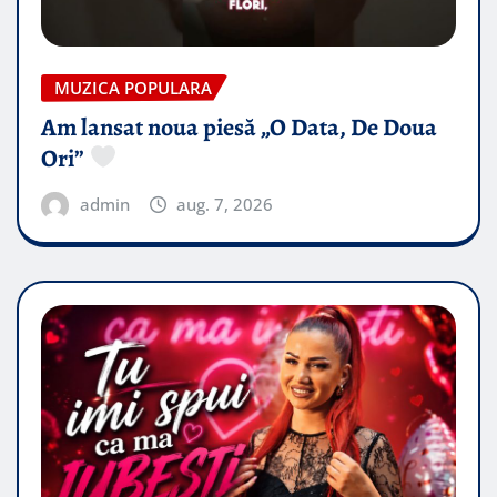
MUZICA POPULARA
Am lansat noua piesă „O Data, De Doua
Ori”
admin
aug. 7, 2026