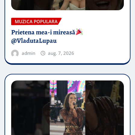
MUZICA POPULARA
Prietena mea-i mireasă​
@VladutaLupau
admin
aug. 7, 2026