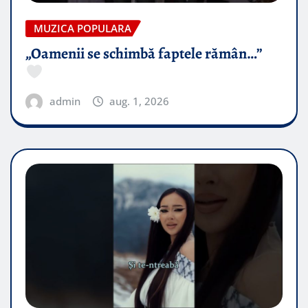
MUZICA POPULARA
„Oamenii se schimbă faptele rămân…”
admin
aug. 1, 2026