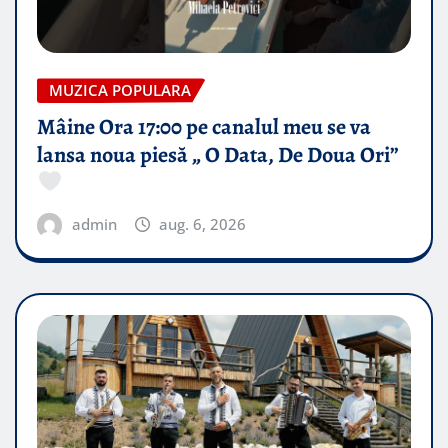
MUZICA POPULARA
Mâine Ora 17:00 pe canalul meu se va
lansa noua piesă „ O Data, De Doua Ori”
admin
aug. 6, 2026