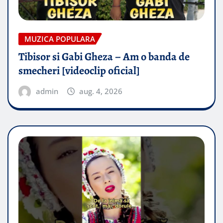
MUZICA POPULARA
Tibisor si Gabi Gheza – Am o banda de
smecheri [videoclip oficial]
admin
aug. 4, 2026