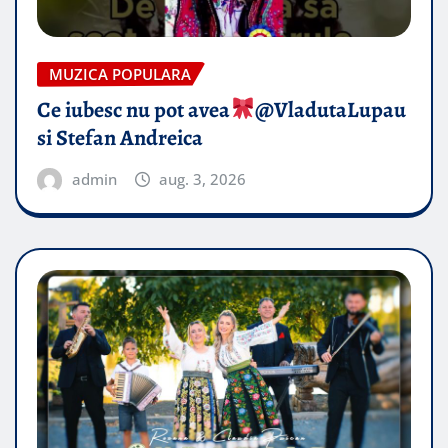
MUZICA POPULARA
Ce iubesc nu pot avea
​@VladutaLupau
si Stefan Andreica
admin
aug. 3, 2026