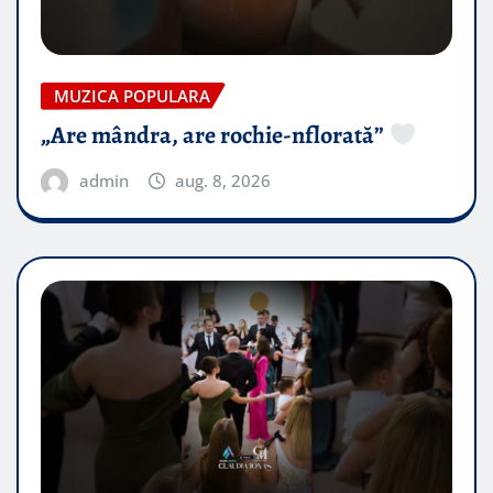
MUZICA POPULARA
„Are mândra, are rochie-nflorată”
admin
aug. 8, 2026