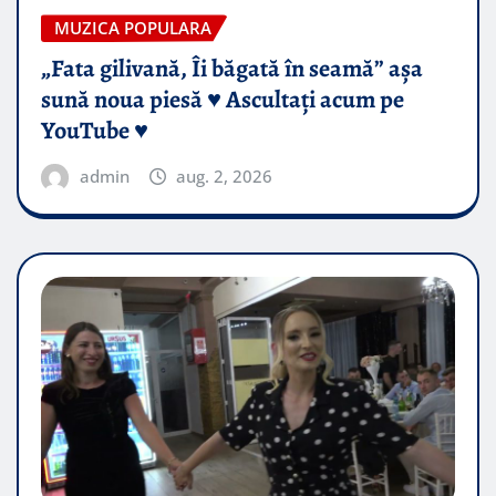
MUZICA POPULARA
„Fata gilivană, Îi băgată în seamă” așa
sună noua piesă ♥️ Ascultați acum pe
YouTube ♥️
admin
aug. 2, 2026