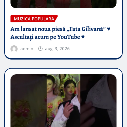
MUZICA POPULARA
Am lansat noua piesă „Fata Gilivană” ♥️
Ascultați acum pe YouTube ♥️
admin
aug. 3, 2026