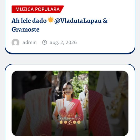
MUZICA POPULARA
Ah lele dado​
@VladutaLupau &
Gramoste
admin
aug. 2, 2026