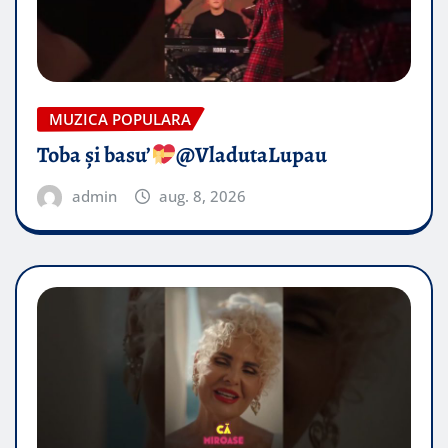
MUZICA POPULARA
Toba și basu’
@VladutaLupau
admin
aug. 8, 2026