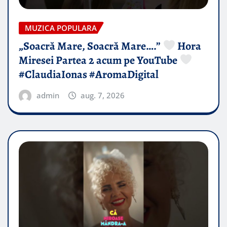
MUZICA POPULARA
„Soacră Mare, Soacră Mare….”
Hora
Miresei Partea 2 acum pe YouTube
#ClaudiaIonas #AromaDigital
admin
aug. 7, 2026