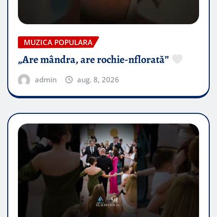
MUZICA POPULARA
„Are mândra, are rochie-nflorată”
admin
aug. 8, 2026