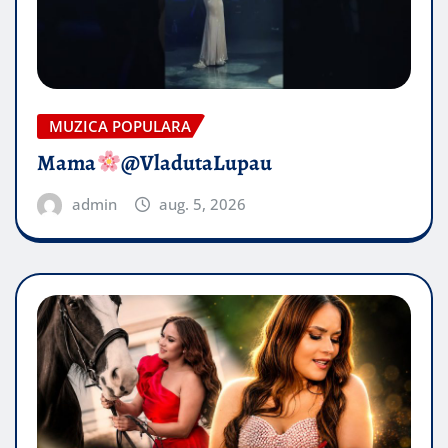
MUZICA POPULARA
Mama
@VladutaLupau
admin
aug. 5, 2026