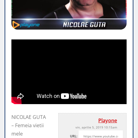
NICOLAE GUTA
Playone
– Femeia vietii
vin, aprilie 5, 2019 10:15am
mele
URL: