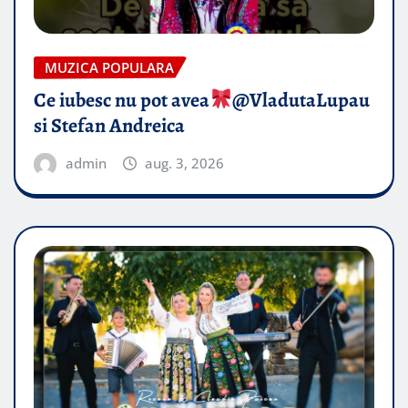
MUZICA POPULARA
Ce iubesc nu pot avea
​@VladutaLupau
si Stefan Andreica
admin
aug. 3, 2026