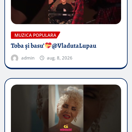
MUZICA POPULARA
Toba și basu’
@VladutaLupau
admin
aug. 8, 2026