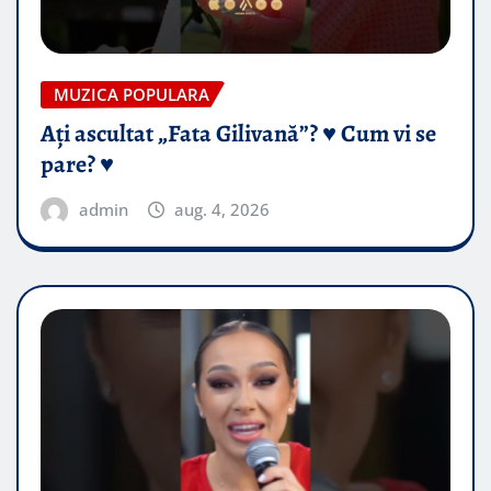
MUZICA POPULARA
Ați ascultat „Fata Gilivană”? ♥️ Cum vi se
pare? ♥️
admin
aug. 4, 2026