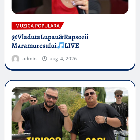
MUZICA POPULARA
@VladutaLupau&Rapsozii
Maramuresului
LIVE
admin
aug. 4, 2026