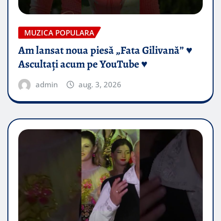
MUZICA POPULARA
Am lansat noua piesă „Fata Gilivană” ♥️
Ascultați acum pe YouTube ♥️
admin
aug. 3, 2026