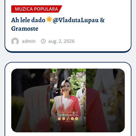
MUZICA POPULARA
Ah lele dado​
@VladutaLupau &
Gramoste
admin
aug. 2, 2026