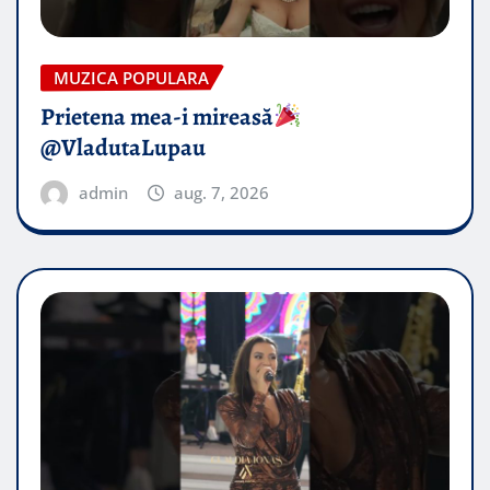
MUZICA POPULARA
Prietena mea-i mireasă​
@VladutaLupau
admin
aug. 7, 2026