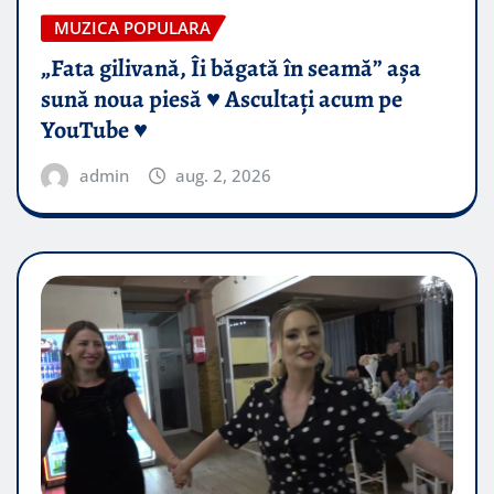
MUZICA POPULARA
„Fata gilivană, Îi băgată în seamă” așa
sună noua piesă ♥️ Ascultați acum pe
YouTube ♥️
admin
aug. 2, 2026