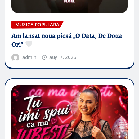
MUZICA POPULARA
Am lansat noua piesă „O Data, De Doua
Ori”
admin
aug. 7, 2026