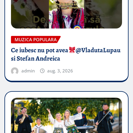
MUZICA POPULARA
Ce iubesc nu pot avea
​@VladutaLupau
si Stefan Andreica
admin
aug. 3, 2026