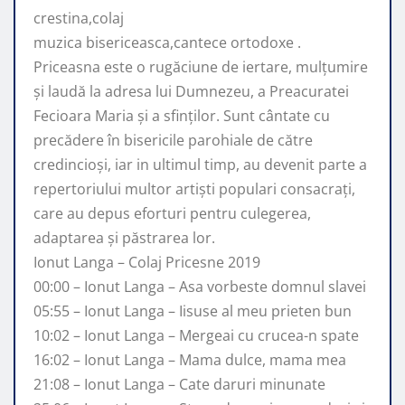
crestina,colaj
muzica bisericeasca,cantece ortodoxe .
Priceasna
este o rugăciune de iertare, mulţumire
şi laudă la adresa lui Dumnezeu, a Preacuratei
Fecioara Maria şi a sfinţilor. Sunt cântate cu
precădere în bisericile parohiale de către
credincioşi, iar in ultimul timp, au devenit parte a
repertoriului multor artişti populari consacraţi,
care au depus eforturi pentru culegerea,
adaptarea şi păstrarea lor.
Ionut Langa – Colaj Pricesne 2019
00:00 – Ionut Langa – Asa vorbeste domnul slavei
05:55 – Ionut Langa – Iisuse al meu prieten bun
10:02 – Ionut Langa – Mergeai cu crucea-n spate
16:02 – Ionut Langa – Mama dulce, mama mea
21:08 – Ionut Langa – Cate daruri minunate