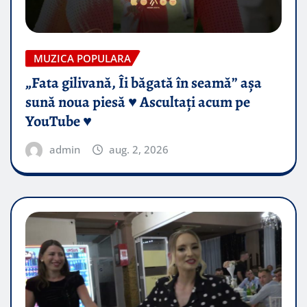
MUZICA POPULARA
„Fata gilivană, Îi băgată în seamă” așa
sună noua piesă ♥️ Ascultați acum pe
YouTube ♥️
admin
aug. 2, 2026