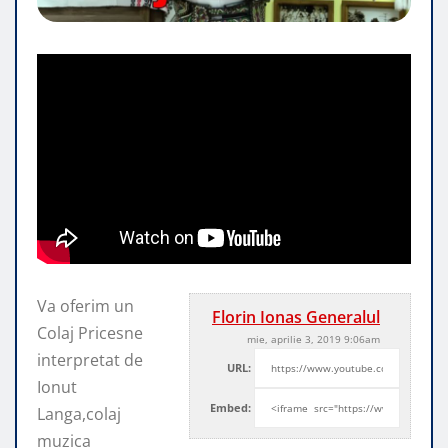
Va oferim un
Florin Ionas Generalul
Colaj Pricesne
mie, aprilie 3, 2019 9:06am
interpretat de
URL:
Ionut
Embed:
Langa,colaj
muzica