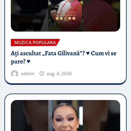
MUZICA POPULARA
Ați ascultat „Fata Gilivană”? ♥️ Cum vi se
pare? ♥️
admin
aug. 4, 2026