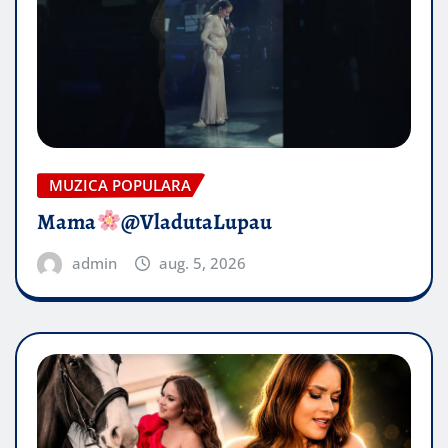
MUZICA POPULARA
Mama
@VladutaLupau
admin
aug. 5, 2026