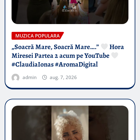
MUZICA POPULARA
„Soacră Mare, Soacră Mare….”
Hora
Miresei Partea 2 acum pe YouTube
#ClaudiaIonas #AromaDigital
admin
aug. 7, 2026