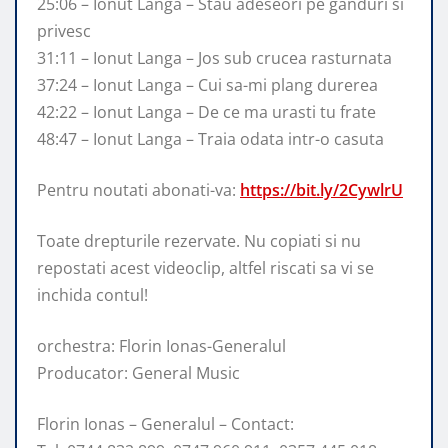
25:06 – Ionut Langa – Stau adeseori pe ganduri si
privesc
31:11 – Ionut Langa – Jos sub crucea rasturnata
37:24 – Ionut Langa – Cui sa-mi plang durerea
42:22 – Ionut Langa – De ce ma urasti tu frate
48:47 – Ionut Langa – Traia odata intr-o casuta
Pentru noutati abonati-va:
https://bit.ly/2CywlrU
Toate drepturile rezervate. Nu copiati si nu
repostati acest videoclip, altfel riscati sa vi se
inchida contul!
orchestra: Florin Ionas-Generalul
Producator: General Music
Florin Ionas – Generalul – Contact: