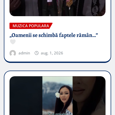
MUZICA POPULARA
„Oamenii se schimbă faptele rămân…”
admin
aug. 1, 2026