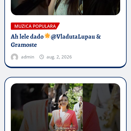
MUZICA POPULARA
Ah lele dado​
@VladutaLupau &
Gramoste
admin
aug. 2, 2026