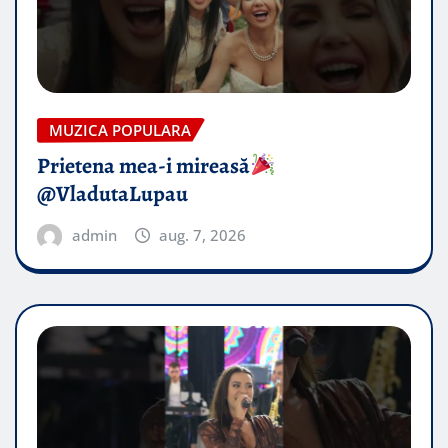
MUZICA POPULARA
Prietena mea-i mireasă​
@VladutaLupau
admin
aug. 7, 2026