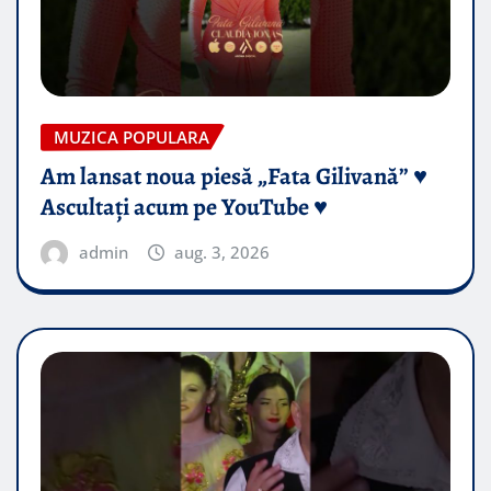
MUZICA POPULARA
Am lansat noua piesă „Fata Gilivană” ♥️
Ascultați acum pe YouTube ♥️
admin
aug. 3, 2026