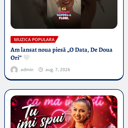
MUZICA POPULARA
Am lansat noua piesă „O Data, De Doua
Ori”
admin
aug. 7, 2026