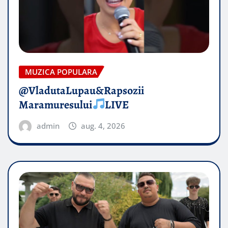
MUZICA POPULARA
@VladutaLupau&Rapsozii
Maramuresului
LIVE
admin
aug. 4, 2026